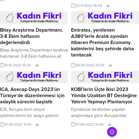
olarak gören Garanti BBVA,
23.11.2022 16:54
ülkemizi Avrupa Yeşil Mutabakatı
uyum sürecinde desteklemek,
sürdürülebilir yatırımların önünü
açmak amacıyla ‘İhracatta
Bitay Araştırma Departmanı,
Emirates, yenilenen
Sürdürülebilir Gelecek’ ismiyle
3-8 Ekim haftasını
A380’lerle Aralık ayından
etkinlikler serisine başlıyor.
değerlendirdi
itibaren Premium Economy
kabinlerini beş şehirde daha
Bitay Araştırma Departmanı tarafından
tanıtacak
hazırlanan 3-8 Ekim haftasına ait
piyasa analizinde,
Havayolu Premium Economy kabinli
10.10.2022 15:20
08.09.2022 13:00
Bitcoin’in ve Ethereum’un seyri ve
A380 uçaklarıyla New York JFK,
dünya piyasalarına etki eden majör
Auckland, Melbourne, San
faktörler değerlendirildi.
Francisco ve Singapur seferlerine
başlayacak; Londra ve Sidney uçuş
ICA, Asecap Days 2023’ün
KOBİ’lerin Üçte İkisi 2023
noktalarındaki Premium Economy
Türkiye’de düzenlenmesi için
Yılında Uzaktan BT Desteğine
koltuklarının sayısını artıracak.
adaylık sürecini başlattı
Yatırım Yapmayı Planlanıyor
ICA, Avrupa özel otoyol
Dynabook tarafından yapılan
işletmecilerini bir araya getiren
araştırmaya göre Avrupa'daki
ASECAP DAYS Zirvesi’nin 2023
KOBİ'lerin neredeyse yarısı BT
21.09.2022 11:40
07.09.2022 13:40
yılında Türkiye’de düzenlenmesi
altyapılarında yaşanan kesintiler
için adaylık sürecini başlattı.
nedeniyle yılda çalışan başına en