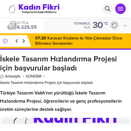
30
ALTIN
°C
İSTANBUL
6.225,55
AÇIK
07:20
Karavan Kiralama ile Yola Çıkmadan Önce
Bilinmesi Gerekenler
İskele Tasarım Hızlandırma Projesi
için başvurular başladı
Anasayfa
GÜNDEM
İskele Tasarım Hızlandırma Projesi için başvurular başladı
Türkiye Tasarım Vakfı’nın yürüttüğü İskele Tasarım
Hızlandırma Projesi, öğrencilerin ve genç profesyonellerin
üretim süreçlerine destek sağlıyor.