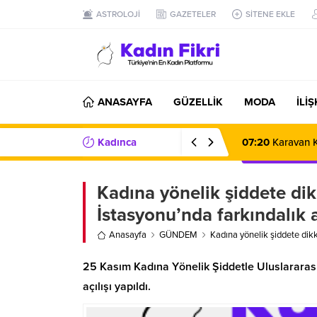
ASTROLOJİ
GAZETELER
SİTENE EKLE
ANASAYFA
GÜZELLİK
MODA
İLİ
Kadınca
07:20
Karavan K
Haberler/Bilgiler
Kadına yönelik şiddete di
İstasyonu’nda farkındalık a
Anasayfa
GÜNDEM
Kadına yönelik şiddete dikk
25 Kasım Kadına Yönelik Şiddetle Uluslararas
açılışı yapıldı.