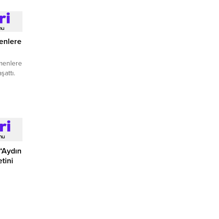
enlere
tmenlere
şattı.
“Aydın
tini
i