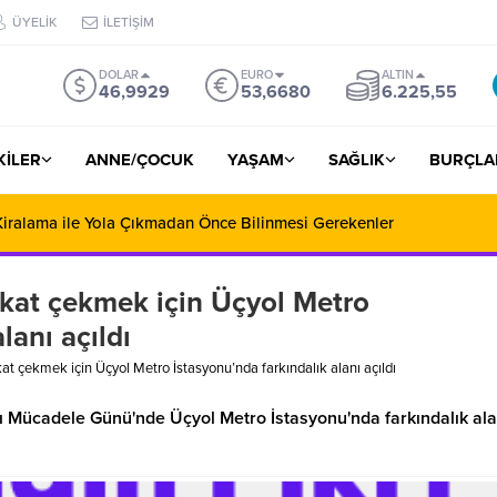
ÜYELİK
İLETİŞİM
DOLAR
EURO
ALTIN
46,9929
53,6680
6.225,55
ŞKİLER
ANNE/ÇOCUK
YAŞAM
SAĞLIK
BURÇLA
iralama ile Yola Çıkmadan Önce Bilinmesi Gerekenler
kkat çekmek için Üçyol Metro
lanı açıldı
at çekmek için Üçyol Metro İstasyonu’nda farkındalık alanı açıldı
ı Mücadele Günü'nde Üçyol Metro İstasyonu'nda farkındalık ala