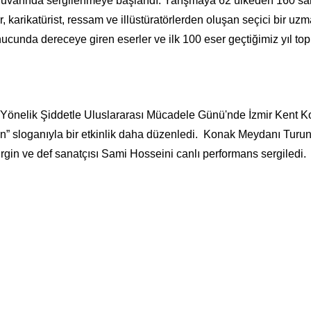
uvarında sergilenmeye başlandı. Yarışmaya 62 ülkeden 160 sa
, karikatürist, ressam ve illüstüratörlerden oluşan seçici bir uz
ucunda dereceye giren eserler ve ilk 100 eser geçtiğimiz yıl top
 Yönelik Şiddetle Uluslararası Mücadele Günü'nde İzmir Kent K
kün” sloganıyla bir etkinlik daha düzenledi. Konak Meydanı Turu
n ve def sanatçısı Sami Hosseini canlı performans sergiledi.