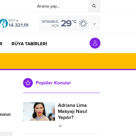
29
BIST
°C
İSTANBUL
14.321,19
AÇIK
R
RÜYA TABİRLERİ
Popüler Konular
Adriana Lima
Makyajı Nasıl
nının
Yapılır?