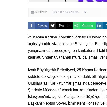
GÜNDEM
25.11.2022 18:30
Paylaş
Tweetle
Gönder
P
25 Kasım Kadına Yönelik Şiddetle Uluslararası
açılışı yapıldı. Alanda, İzmir Büyükşehir Beledi
yarışmasında dereceye giren karikatürist Hali
karikatüründen uyarlanan mural çalışması yer a
İzmir Büyükşehir Belediyesi, 25 Kasım Kadına
şiddete dikkat çekmek için farkındalık etkinliği
Uluslararası Karikatür Yarışması'nda dereceye 
Şiddetle Mücadele” temalı karikatüründen uyarl
İstasyonu'nda açıldı. Açılışa İzmir Büyükşehir
Başkanı Neptün Soyer, İzmir Kent Konseyi ve İ