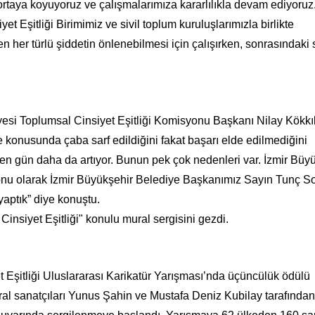
ortaya koyuyoruz ve çalışmalarımıza kararlılıkla devam ediyoruz
Eşitliği Birimimiz ve sivil toplum kuruluşlarımızla birlikte
en her türlü şiddetin önlenebilmesi için çalışırken, sonrasındaki
yesi Toplumsal Cinsiyet Eşitliği Komisyonu Başkanı Nilay Kökkı
e konusunda çaba sarf edildiğini fakat başarı elde edilmediğini
eçen gün daha da artıyor. Bunun pek çok nedenleri var. İzmir Büy
onu olarak İzmir Büyükşehir Belediye Başkanımız Sayın Tunç So
yaptık” diye konuştu.
insiyet Eşitliği" konulu mural sergisini gezdi.
 Eşitliği Uluslararası Karikatür Yarışması’nda üçüncülük ödülü
ral sanatçıları Yunus Şahin ve Mustafa Deniz Kubilay tarafından