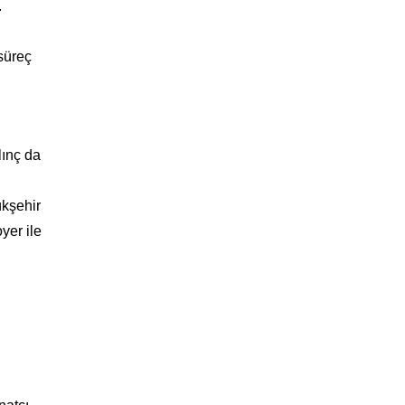
.
 süreç
lınç da
ükşehir
yer ile