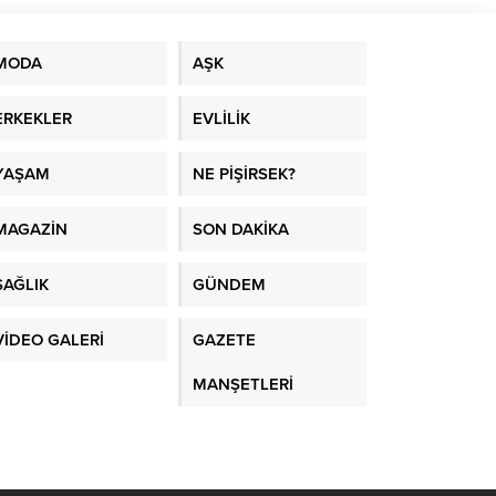
MODA
AŞK
ERKEKLER
EVLİLİK
YAŞAM
NE PİŞİRSEK?
MAGAZİN
SON DAKİKA
SAĞLIK
GÜNDEM
VİDEO GALERİ
GAZETE
MANŞETLERİ