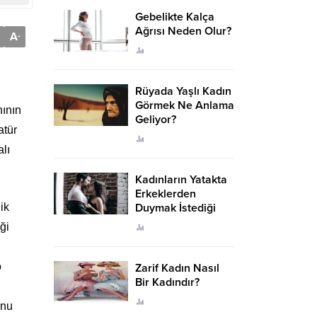
Gebelikte Kalça
Ağrısı Neden Olur?
A
-
Rüyada Yaşlı Kadın
Görmek Ne Anlama
nının
Geliyor?
atür
lı
Kadınların Yatakta
Erkeklerden
ik
Duymak İstediği
Sözler
ği
o
Zarif Kadın Nasıl
Bir Kadındır?
onu