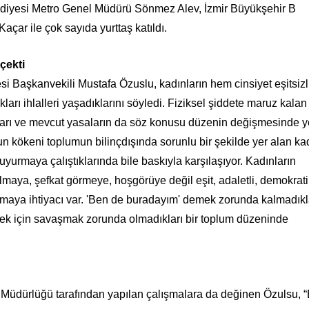
lediyesi Metro Genel Müdürü Sönmez Alev, İzmir Büyükşehir B
açar ile çok sayıda yurttaş katıldı.
çekti
 Başkanvekili Mustafa Özuslu, kadınların hem cinsiyet eşitsizl
arı ihlalleri yaşadıklarını söyledi. Fiziksel şiddete maruz kalan
ları ve mevcut yasaların da söz konusu düzenin değişmesinde ye
 kökeni toplumun bilinçdışında sorunlu bir şekilde yer alan ka
yurmaya çalıştıklarında bile baskıyla karşılaşıyor. Kadınların
ılmaya, şefkat görmeye, hoşgörüye değil eşit, adaletli, demokrat
amaya ihtiyacı var. 'Ben de buradayım' demek zorunda kalmadıkla
lmek için savaşmak zorunda olmadıkları bir toplum düzeninde
Müdürlüğü tarafından yapılan çalışmalara da değinen Özulsu, “B