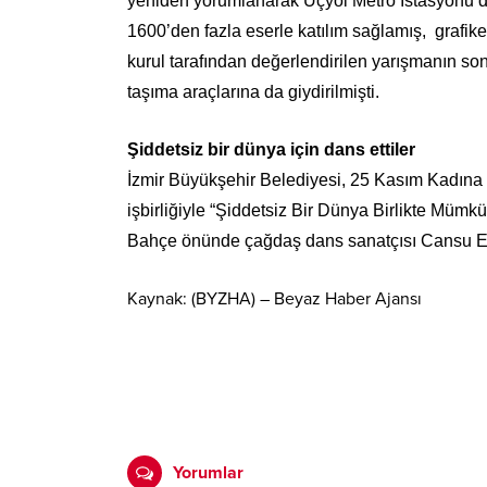
yeniden yorumlanarak Üçyol Metro İstasyonu d
1600’den fazla eserle katılım sağlamış, grafiker
kurul tarafından değerlendirilen yarışmanın son
taşıma araçlarına da giydirilmişti.
Şiddetsiz bir dünya için dans ettiler
İzmir Büyükşehir Belediyesi, 25 Kasım Kadına
işbirliğiyle “Şiddetsiz Bir Dünya Birlikte Müm
Bahçe önünde çağdaş dans sanatçısı Cansu Ergi
Kaynak: (BYZHA) – Beyaz Haber Ajansı
Yorumlar