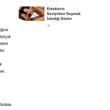
Erkeklerin
Sevişirken Duymak
İstediği Sözler
Neler?
iğine
 birçok
terli
dın
ik
rı,
irlikte