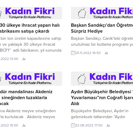
0 ülkeye ihracat yapan halı
Başkan Sandıkçı’dan Öğretm
fabrikasını satışa çıkardı
Sürpriz Hediye
18 bin ton üretim kapasitesine sahip
Başkan Sandıkçı, Canik’teki öğre
 ve yaklaşık 30 ülkeye ihracat
unutulmaz bir kutlama programı ya
BCF1” adlı fabrikanın, yıl sonunda
25.11.2022 16:50
cirosunun yüzde 45’inin ihracat
.2022 13:00
rinden elde edilmesi bekleniyor.
dür mandalinası Akdeniz
Aydın Büyükşehir Belediyesi 
sineğinden tuzaklarla
Yuvarlaması”nın Coğrafi İşare
acak
Aldı
ina Akdeniz meyve sineğinden
Büyükşehir Belediyesi, Aydın’ın
arla kurtulacak Akdeniz meyve
geleneksek tatlarından “Aydın
le biyoteknik mücadele hız
Yuvarlaması”nın (yuvalama) coğraf
.2022 15:00
22.08.2022 17:50
ı Dünyaca meşhur Gümüldür
işaretini aldı.
inası Akdeniz meyve sineğinden