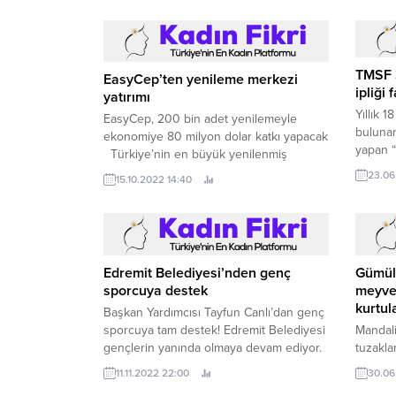
EasyCep’ten yenileme merkezi
yatırımı
TMSF 3
ipliği 
EasyCep, 200 bin adet yenilemeyle
ekonomiye 80 milyon dolar katkı yapacak
Yıllık 
Türkiye’nin en büyük yenilenmiş
bulunan
elektronik ürün marketi EasyCep, 4 bin
yapan “
15.10.2022 14:40
metrekarelik tesis yatırımına imza attı.
toplam 
23.06
gelirle
Edremit Belediyesi’nden genç
Gümül
sporcuya destek
meyve 
kurtul
Başkan Yardımcısı Tayfun Canlı’dan genç
sporcuya tam destek! Edremit Belediyesi
Mandal
gençlerin yanında olmaya devam ediyor.
tuzakl
sineğiy
11.11.2022 22:00
30.06
kazand
mandal