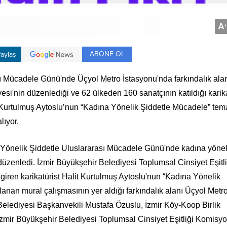
A
+
ABONE OL
aylaş
 Mücadele Günü'nde Üçyol Metro İstasyonu'nda farkındalık ala
yesi'nin düzenlediği ve 62 ülkeden 160 sanatçının katıldığı karik
t Kurtulmuş Aytoslu’nun “Kadına Yönelik Şiddetle Mücadele” tema
lıyor.
 Yönelik Şiddetle Uluslararası Mücadele Günü'nde kadına yönel
 düzenledi. İzmir Büyükşehir Belediyesi Toplumsal Cinsiyet Eşitli
giren karikatürist Halit Kurtulmuş Aytoslu'nun “Kadına Yönelik
anan mural çalışmasının yer aldığı farkındalık alanı Üçyol Metr
 Belediyesi Başkanvekili Mustafa Özuslu, İzmir Köy-Koop Birlik
zmir Büyükşehir Belediyesi Toplumsal Cinsiyet Eşitliği Komisy