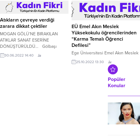
temizleniyor.
Atıkların çevreye verdiği
zarara dikkat çektiler
EÜ Emel Akın Meslek
Yüksekokulu öğrencilerinden
MOGAN GÖLÜ’NE BIRAKILAN
“Karma Temalı Öğrenci
ATIKLAR SANAT ESERİNE
Defilesi”
DÖNÜŞTÜRÜLDÜ… Gölbaşı
Belediyesi tarafından başlatılan,
Ege Üniversitesi Emel Akın Meslek
30.06.2022 14:40
proje kapsamında Mogan Gölü’nde
Yüksekokulu Moda Tasarımı
25.10.2022 13:30
yapılan çevre temizliği sonucunda
Bölümü öğrencileri “Fashion
ortaya çıkan atık maddelerden
Prime–Tekstil, Hazır Giyim
“Balık Heykel” yapıldı.
Tedarikçileri ve Teknolojileri
Popüler
Fuarı”nda tasarımlarını bir defileyle
Konular
izleyicilerin beğenisine sundu.