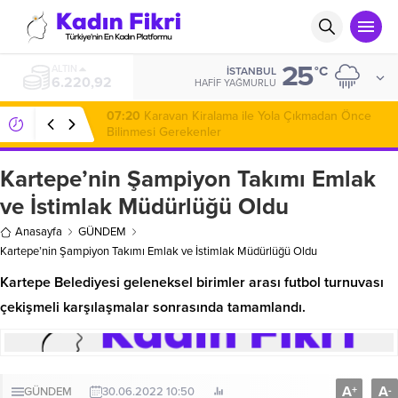
25
ALTIN
°C
İSTANBUL
6.220,92
HAFIF YAĞMURLU
07:20
Karavan Kiralama ile Yola Çıkmadan Önce
Bilinmesi Gerekenler
Kartepe’nin Şampiyon Takımı Emlak
ve İstimlak Müdürlüğü Oldu
Anasayfa
GÜNDEM
Kartepe’nin Şampiyon Takımı Emlak ve İstimlak Müdürlüğü Oldu
Kartepe Belediyesi geleneksel birimler arası futbol turnuvası
çekişmeli karşılaşmalar sonrasında tamamlandı.
A
A
+
-
GÜNDEM
30.06.2022 10:50