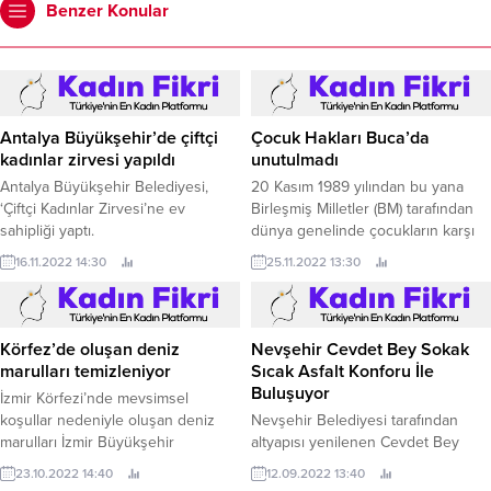
Benzer Konular
Antalya Büyükşehir’de çiftçi
Çocuk Hakları Buca’da
kadınlar zirvesi yapıldı
unutulmadı
Antalya Büyükşehir Belediyesi,
20 Kasım 1989 yılından bu yana
‘Çiftçi Kadınlar Zirvesi’ne ev
Birleşmiş Milletler (BM) tarafından
sahipliği yaptı.
dünya genelinde çocukların karşı
karşıya kaldıkları hak ihlallerini
16.11.2022 14:30
25.11.2022 13:30
gündeme taşımak amacıyla
kutlanan “Dünya Çocuk Hakları
Günü " Buca’da unutulmadı.
Körfez’de oluşan deniz
Nevşehir Cevdet Bey Sokak
marulları temizleniyor
Sıcak Asfalt Konforu İle
Buluşuyor
İzmir Körfezi’nde mevsimsel
koşullar nedeniyle oluşan deniz
Nevşehir Belediyesi tarafından
marulları İzmir Büyükşehir
altyapısı yenilenen Cevdet Bey
Belediyesi ve İZSU Genel
Sokak’ta üst yapı çalışmalarına
23.10.2022 14:40
12.09.2022 13:40
Müdürlüğü ekipleri tarafından
başlandı.