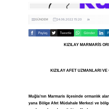
GÜNDEM
24.06.2022 15:20
Paylaş
Tweetle
Gönder
P
KIZILAY MARMARİS OR
KIZILAY AFET UZMANLARI VE
Muğla'nın Marmaris ilçesinde ormanlık ala
yana Bölge Afet Müdahale Merkezi ve bölge