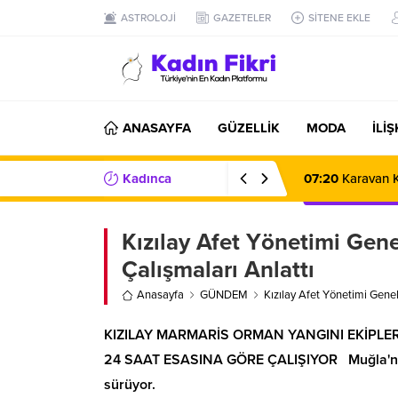
ASTROLOJİ
GAZETELER
SİTENE EKLE
ANASAYFA
GÜZELLİK
MODA
İLİ
Kadınca
07:20
Karavan K
Haberler/Bilgiler
Kızılay Afet Yönetimi Gen
Çalışmaları Anlattı
Anasayfa
GÜNDEM
Kızılay Afet Yönetimi Gene
KIZILAY MARMARİS ORMAN YANGINI EKİPLE
24 SAAT ESASINA GÖRE ÇALIŞIYOR Muğla'nın 
sürüyor.