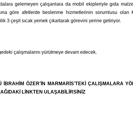
oktalara gelemeyen çalışanlara da mobil ekipleriyle gıda malz
sına göre afetlerde beslenme hizmetlerinin sorumlusu olan K
ik 3 çeşit sıcak yemek çıkartarak görevini yerine getiriyor.
ölgedeki çalışmalarını yürütmeye devam edecek.
Ü İBRAHİM ÖZER’İN MARMARİS’TEKİ ÇALIŞMALARA YÖ
AĞIDAKİ LİNKTEN ULAŞABİLİRSİNİZ