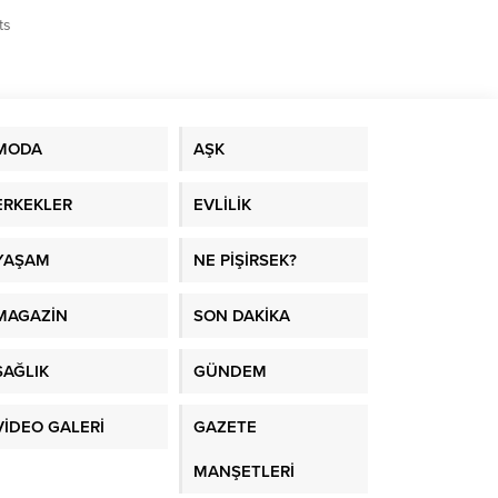
ts
MODA
AŞK
ERKEKLER
EVLİLİK
YAŞAM
NE PİŞİRSEK?
MAGAZİN
SON DAKİKA
SAĞLIK
GÜNDEM
VİDEO GALERİ
GAZETE
MANŞETLERİ