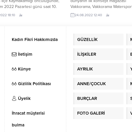
 İlçe Kaymakamlığı öncülüğünde,
dünyanın ilk konsept mağazası
m 2022 Pazartesi günü saat 10.
Vakkorama, Vakkorama Waterspor
Championship Türkiye Windsurf
2022 18:10
24.08.2022 12:40
Şampiyonası 2022 başladı.
Kadın Fikri Hakkımızda
GÜZELLİK
İletişim
İLİŞKİLER
Künye
AYRILIK
Gizlilik Politikası
ANNE/ÇOCUK
Üyelik
BURÇLAR
İhracat müşterisi
FOTO GALERİ
bulma