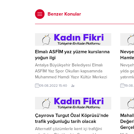
Benzer Konular
Elmalı ASFİM yaz yüzme kurslarına
Nevşeh
yoğun ilgi
Hamlel
Antalya Büyükşehir Belediyesi Elmalı
Nevşehi
ASFİM Yaz Spor Okulları kapsamında
yılda g
Muhammed Hamdi Yazır Kültür Merkezi
yatırım
kapalı yüzme havuzunda başlayan yüzme
ciddi b
09.08.2022 15:40
19.08
kursları yoğun ilgi görüyor.
Çayırova Turgut Özal Köprüsü’nde
Mahall
trafik yoğunluğu tarih olacak
Değerl
Gerçek
Alternatif çözümlerle kent içi trafiğini