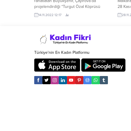
rahatlatan Büyükşehir, Çayırova’da
Malkara
projelendirdiği “Turgut Özal Köprüsü
28 Kası
İkileme ve Yol Yapım” işinde sona geliyor
14.11.2022 12:17
28.11.
İnşa ettiği köprü, yol ve kavşaklar ile
kent trafiğine nefes aldıran Kocaeli
Büyükşehir Belediyesi, yeni ulaşım ağları
açmaya devam ediyor.
Türkiye'nin En Kadın Platformu