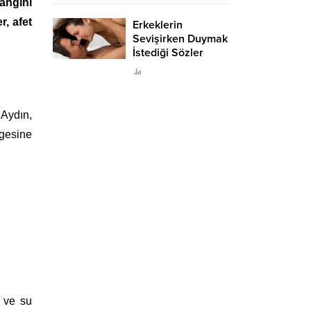
angını
r, afet
Erkeklerin
Sevişirken Duymak
İstediği Sözler
Neler?
 Aydın,
lgesine
 ve su