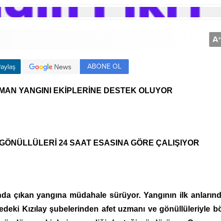
A
+
ABONE OL
aylaş
MAN YANGINI EKİPLERİNE DESTEK OLUYOR
 GÖNÜLLÜLERİ 24 SAAT ESASINA GÖRE ÇALIŞIYOR
nda çıkan yangına müdahale sürüyor. Yangının ilk anların
deki Kızılay şubelerinden afet uzmanı ve gönüllüleriyle b