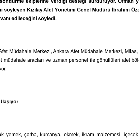
n söndürme ekiplerine verdiği desteği sürdürüyor. Orman y
nı söyleyen Kızılay Afet Yönetimi Genel Müdürü İbrahim Öze
vam edileceğini söyledi.
 Afet Müdahale Merkezi, Ankara Afet Müdahale Merkezi, Milas,
et müdahale araçları ve uzman personel ile gönüllüleri afet bö
yor.
 Ulaşıyor
ıcak yemek, çorba, kumanya, ekmek, ikram malzemesi, içecek