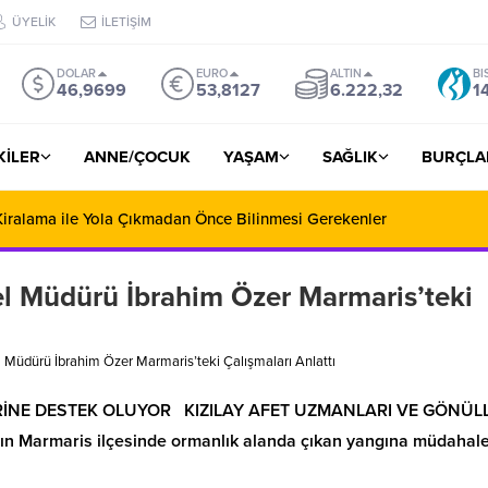
ÜYELİK
İLETİŞİM
DOLAR
EURO
ALTIN
BI
46,9699
53,8127
6.222,32
1
ŞKİLER
ANNE/ÇOCUK
YAŞAM
SAĞLIK
BURÇLA
iralama ile Yola Çıkmadan Önce Bilinmesi Gerekenler
el Müdürü İbrahim Özer Marmaris’teki
l Müdürü İbrahim Özer Marmaris’teki Çalışmaları Anlattı
RİNE DESTEK OLUYOR KIZILAY AFET UZMANLARI VE GÖNÜL
Marmaris ilçesinde ormanlık alanda çıkan yangına müdahal