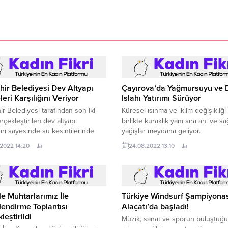
ir Belediyesi Dev Altyapı
Çayırova’da Yağmursuyu ve 
eri Karşılığını Veriyor
Islahı Yatırımı Sürüyor
r Belediyesi tarafından son iki
Küresel ısınma ve iklim değişikliği 
erçekleştirilen dev altyapı
birlikte kuraklık yanı sıra ani ve s
ları sayesinde su kesintilerinde
yağışlar meydana geliyor.
ir düşüş yaşandı.
.2022 14:20
24.08.2022 13:10
e Muhtarlarımız İle
Türkiye Windsurf Şampiyona
endirme Toplantısı
Alaçatı’da başladı!
leştirildi
Müzik, sanat ve sporun buluştuğu