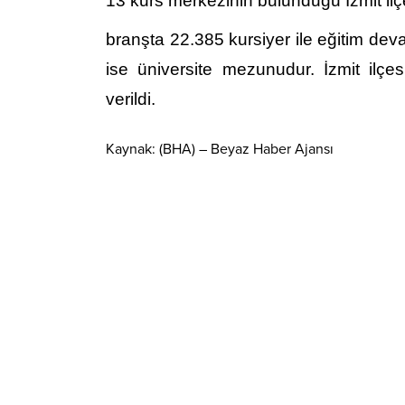
13 kurs merkezinin bulunduğu İzmit ilçe
branşta 22.385 kursiyer ile eğitim dev
ise üniversite mezunudur. İzmit ilç
verildi.
Kaynak: (BHA) – Beyaz Haber Ajansı