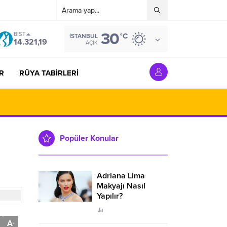
30
BIST
°C
İSTANBUL
14.321,19
AÇIK
R
RÜYA TABİRLERİ
Popüler Konular
Adriana Lima
Makyajı Nasıl
Yapılır?
A
-