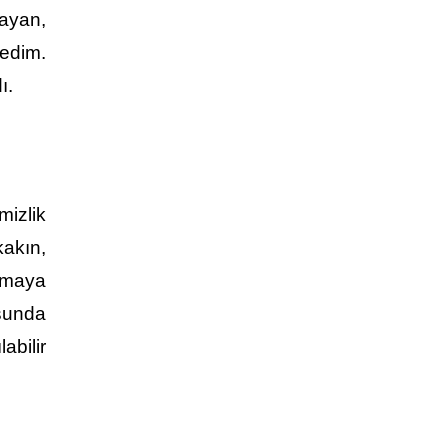
ayan,
edim.
ı.
mizlik
kakın,
urmaya
usunda
abilir