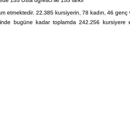
de 155 Usta öğretici ile 155 farklı
am etmektedir. 22.385 kursiyerin, 78 kadın, 46 genç
esinde bugüne kadar toplamda 242.256 kursiyere e