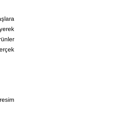
aşlara
yerek
rünler
gerçek
resim