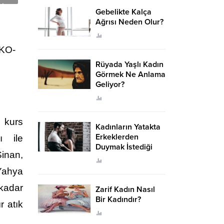
Gebelikte Kalça
Ağrısı Neden Olur?
 KO-
Rüyada Yaşlı Kadın
Görmek Ne Anlama
Geliyor?
 kurs
Kadınların Yatakta
Erkeklerden
ı ile
Duymak İstediği
inan,
Sözler
Yahya
 kadar
Zarif Kadın Nasıl
Bir Kadındır?
r atık