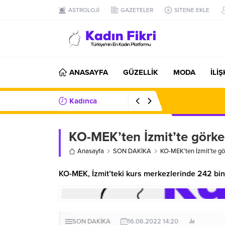
ASTROLOJİ
GAZETELER
SİTENE EKLE
ANASAYFA
GÜZELLİK
MODA
İLİ
Kadınca
07:20
Karavan K
Haberler/Bilgiler
KO-MEK’ten İzmit’te görkem
Anasayfa
SON DAKİKA
KO-MEK’ten İzmit’te gör
KO-MEK, İzmit’teki kurs merkezlerinde 242 bin 
SON DAKİKA
16.06.2022 14:20