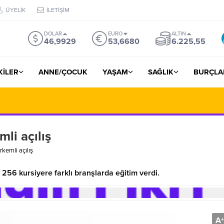
ÜYELİK
İLETİŞİM
DOLAR
EURO
ALTIN
46,9929
53,6680
6.225,55
ŞKİLER
ANNE/ÇOCUK
YAŞAM
SAĞLIK
BURÇLA
iralama ile Yola Çıkmadan Önce Bilinmesi Gerekenler
li açılış
kemli açılış
256 kursiyere farklı branşlarda eğitim verdi.
A
+