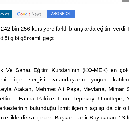
ABONE OL
aylaş
242 bin 256 kursiyere farklı branşlarda eğitim verdi.
diği gibi görkemli geçti
ek Ve Sanat Eğitim Kursları’nın (KO-MEK) en çok
it ilçe sergisi vatandaşların yoğun katılım
eyla Atakan, Mehmet Ali Paşa, Mevlana, Mimar S
ettin – Fatma Pakize Tarın, Tepeköy, Umuttepe, 
ezlerinin bulunduğu İzmit ilçenin açılışı da bir o
özellikle dikkat çeken Başkan Tahir Büyükakın, ‘’Sıfı