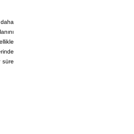
 daha
lanını
llikle
erinde
r süre