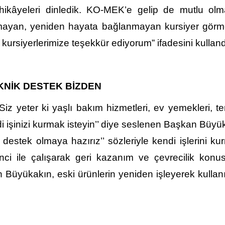
hikâyeleri dinledik. KO-MEK’e gelip de mutlu olm
rmayan, yeniden hayata bağlanmayan kursiyer görm
ursiyerlerimize teşekkür ediyorum” ifadesini kulland
KNİK DESTEK BİZDEN
’Siz yeter ki yaşlı bakım hizmetleri, ev yemekleri, te
di işinizi kurmak isteyin’’ diye seslenen Başkan Büyü
a destek olmaya hazırız’’ sözleriyle kendi işlerini k
ilinci ile çalışarak geri kazanım ve çevrecilik kon
Büyükakın, eski ürünlerin yeniden işleyerek kullanıl