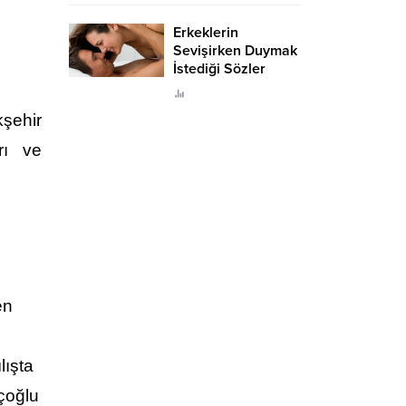
Erkeklerin
Sevişirken Duymak
İstediği Sözler
Neler?
kşehir
rı ve
en
lışta
çoğlu