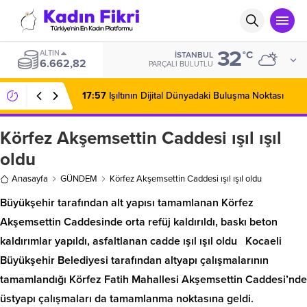
32
ALTIN
°C
İSTANBUL
6.662,82
PARÇALI BULUTLU
17:57
Işıltının Dijital Dünyadaki Buluşma Noktası
Körfez Akşemsettin Caddesi ışıl ışıl
oldu
Anasayfa
GÜNDEM
Körfez Akşemsettin Caddesi ışıl ışıl oldu
Büyükşehir tarafından alt yapısı tamamlanan Körfez
Akşemsettin Caddesinde orta refüj kaldırıldı, baskı beton
kaldırımlar yapıldı, asfaltlanan cadde ışıl ışıl oldu Kocaeli
Büyükşehir Belediyesi tarafından altyapı çalışmalarının
tamamlandığı Körfez Fatih Mahallesi Akşemsettin Caddesi’nde
üstyapı çalışmaları da tamamlanma noktasına geldi.