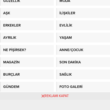
GÜZELLİK
MODA
AŞK
İLİŞKİLER
ERKEKLER
EVLİLİK
AYRILIK
YAŞAM
NE PİŞİRSEK?
ANNE/ÇOCUK
MAGAZİN
SON DAKİKA
BURÇLAR
SAĞLIK
GÜNDEM
FOTO GALERİ
REKLAMI KAPAT
VİDEO GALERİ
GAZETE MANŞETLERİ