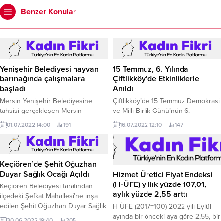
Benzer Konular
Yenişehir Belediyesi hayvan
15 Temmuz, 6. Yılında
barınağında çalışmalara
Çiftlikköy’de Etkinliklerle
başladı
Anıldı
Mersin Yenişehir Belediyesine
Çiftlikköy’de 15 Temmuz Demokrasi
tahsisi gerçekleşen Mersin
ve Milli Birlik Günü’nün 6.
Üniversitesi Çiftlikköy
01.07.2022 14:00
191
16.07.2022 12:10
147
Kampüsü’nde bulunan hayvan
barınağında yenileme çalışmaları
başladı.
Keçiören’de Şehit Oğuzhan
Duyar Sağlık Ocağı Açıldı
Hizmet Üretici Fiyat Endeksi
(H-ÜFE) yıllık yüzde 107,01,
Keçiören Belediyesi tarafından
aylık yüzde 2,55 arttı
ilçedeki Şefkat Mahallesi’ne inşa
edilen Şehit Oğuzhan Duyar Sağlık
H-ÜFE (2017=100) 2022 yılı Eylül
Ocağı Ankara Vali Yardımcısı
ayında bir önceki aya göre 2,55, bir
30.06.2022 19:40
205