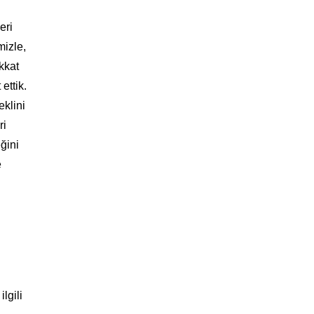
eri
mizle,
kkat
ettik.
eklini
ri
ğini
e
lgili