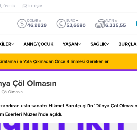
ÜYELİK
İLETİŞİM
DOLAR
EURO
ALTIN
46,9929
53,6680
6.225,55
ŞKİLER
ANNE/ÇOCUK
YAŞAM
SAĞLIK
BURÇLA
iralama ile Yola Çıkmadan Önce Bilinmesi Gerekenler
ünya Çöl Olmasın
a Çöl Olmasın
azandıran usta sanatçı Hikmet Barutçugil’in ‘Dünya Çöl Olmasın
am Eserleri Müzesi’nde açıldı.