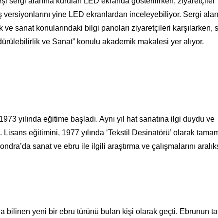
eşi sergi alanına kurulan LED ekranda gösterilirken, ziyaretçiler
lmiş versiyonlarını yine LED ekranlardan inceleyebiliyor. Sergi ala
ik ve sanat konularındaki bilgi panoları ziyaretçileri karşılarken, 
ürülebilirlik ve Sanat” konulu akademik makalesi yer alıyor.
73 yılında eğitime başladı. Aynı yıl hat sanatına ilgi duydu ve
Lisans eğitimini, 1977 yılında ‘Tekstil Desinatörü’ olarak tamam
Londra’da sanat ve ebru ile ilgili araştırma ve çalışmalarını aralık
 bilinen yeni bir ebru türünü bulan kişi olarak geçti. Ebrunun ta