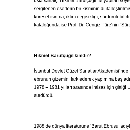
usta sanatçı Hikmet Barutçugil ile yapılan söyl
sergilenen eserlerin bir kısmının dijitalleştiri
küresel ısınma, iklim değişikliği, sürdürülebilirl
kataloğunda ise Prof. Dr. Cengiz Türe’nin “Sürd
Hikmet Barutçugil kimdir?
İstanbul Devlet Güzel Sanatlar Akademisi’nde 19
ebrunun gizemini fark ederek yapımına başladı. 
1978 – 1981 yılları arasında ihtisas için gittiği 
sürdürdü.
1988’de dünya literatürüne ‘Barut Ebrusu’ adıyla