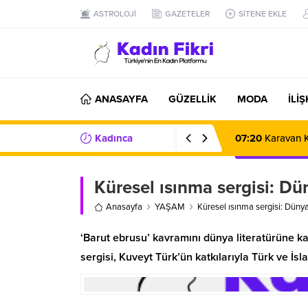
ASTROLOJİ
GAZETELER
SİTENE EKLE
ANASAYFA
GÜZELLİK
MODA
İLİ
Kadınca
07:20
Karavan K
Haberler/Bilgiler
Küresel ısınma sergisi: D
Anasayfa
YAŞAM
Küresel ısınma sergisi: Düny
‘Barut ebrusu’ kavramını dünya literatürüne k
sergisi, Kuveyt Türk’ün katkılarıyla Türk ve İsl