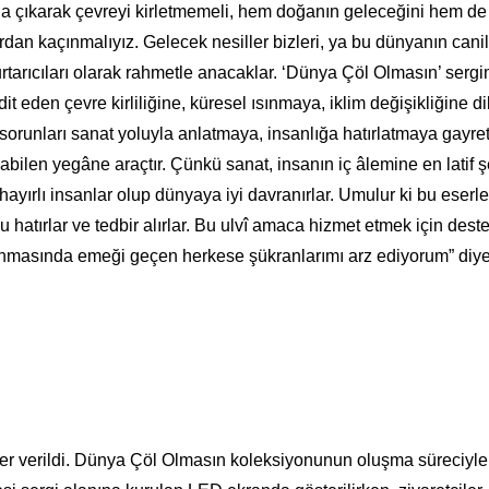
ola çıkarak çevreyi kirletmemeli, hem doğanın geleceğini hem de
dan kaçınmalıyız. Gelecek nesiller bizleri, ya bu dünyanın canil
urtarıcıları olarak rahmetle anacaklar. ‘Dünya Çöl Olmasın’ sergi
it eden çevre kirliliğine, küresel ısınmaya, iklim değişikliğine di
nları sanat yoluyla anlatmaya, insanlığa hatırlatmaya gayret 
abilen yegâne araçtır. Çünkü sanat, insanın iç âlemine en latif ş
hayırlı insanlar olup dünyaya iyi davranırlar. Umulur ki bu eserle
hatırlar ve tedbir alırlar. Bu ulvî amaca hizmet etmek için deste
anmasında emeği geçen herkese şükranlarımı arz ediyorum” diy
yer verildi. Dünya Çöl Olmasın koleksiyonunun oluşma süreciyle i