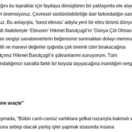
nı bu topraklar için faydaya dönüştüren bir yaklaşımla ele alıyo
 önemsiyoruz. Çevresel sürdürülebilirliğe dair farkındalığın san
uz. Bu anlayışla, ‘barut ebrusu’ adıyla yeni bir ebru türünü düny
di ifadeleriyle ‘Ebruzen’ Hikmet Barutçugil’in ‘Dünya Çöl Olması
şan sergiyi sanatseverlerin beğenisine sunmaktan dolayı memnu
li ve manevi değerler ışığında çok önemli izler bırakacağına
atçımız Hikmet Barutçugil’e şükranlarımı sunuyorum. Tüm
ndalığımızı sanatla farklı bir boyuta taşıyacağına inandığım serg
ne araçtır”
uşmada, “Bütün canlı-cansız varlıklara şefkat nazarıyla bakmalı 
asına sebep olacak yanlış işler yapmak esasında insana