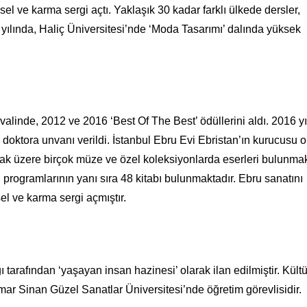
isel ve karma sergi açtı. Yaklaşık 30 kadar farklı ülkede dersler,
 yılında, Haliç Üniversitesi’nde ‘Moda Tasarımı’ dalında yüksek
ivalinde, 2012 ve 2016 ‘Best Of The Best’ ödüllerini aldı. 2016 y
 doktora unvanı verildi. İstanbul Ebru Evi Ebristan’ın kurucusu 
ak üzere birçok müze ve özel koleksiyonlarda eserleri bulunmak
programlarının yanı sıra 48 kitabı bulunmaktadır. Ebru sanatını
el ve karma sergi açmıştır.
arafından ‘yaşayan insan hazinesi’ olarak ilan edilmiştir. Kültü
mar Sinan Güzel Sanatlar Üniversitesi’nde öğretim görevlisidir.