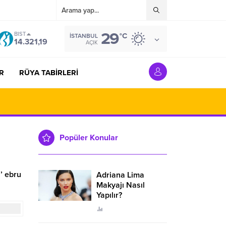
29
BIST
°C
İSTANBUL
14.321,19
AÇIK
R
RÜYA TABİRLERİ
Popüler Konular
’ ebru
Adriana Lima
Makyajı Nasıl
Yapılır?