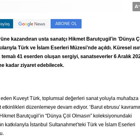
A
+
ABONE OL
aylaş
ürüne kazandıran usta sanatçı Hikmet Barutçugil’in ‘Dünya Ç
ılarıyla Türk ve İslam Eserleri Müzesi’nde açıldı.
Küresel ısı
ik temalı 41 eserden oluşan sergiyi, sanatseverler 6 Aralık 20
e kadar ziyaret edebilecek.
t eden Kuveyt Türk, toplumsal değerleri sanat yoluyla muhafaza
t etkinlikleri düzenlemeye devam ediyor. ‘Barut ebrusu’ kavramı
 Hikmet Barutçugil’in “Dünya Çöl Olmasın” koleksiyonundaki
n katkılarıyla İstanbul Sultanahmet’teki Türk ve İslam Eserleri
du.