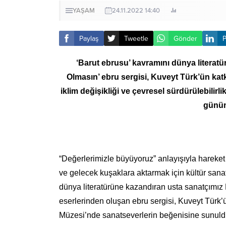
YAŞAM
24.11.2022 14:40
Paylaş
Tweetle
Gönder
P
‘Barut ebrusu’ kavramını dünya literat
Olmasın’ ebru sergisi, Kuveyt Türk’ün katk
iklim değişikliği ve çevresel sürdürülebilirl
günün
“Değerlerimizle büyüyoruz” anlayışıyla hareke
ve gelecek kuşaklara aktarmak için kültür sana
dünya literatürüne kazandıran usta sanatçımız
eserlerinden oluşan ebru sergisi, Kuveyt Türk’ü
Müzesi’nde sanatseverlerin beğenisine sunul