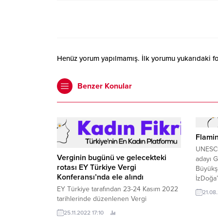
Henüz yorum yapılmamış. İlk yorumu yukarıdaki form
Benzer Konular
Flamin
UNESCO
Verginin bugünü ve gelecekteki
adayı G
rotası EY Türkiye Vergi
Büyükşe
Konferansı’nda ele alındı
İzDoğa’
projesi
EY Türkiye tarafından 23-24 Kasım 2022
21.08
yoluyla
tarihlerinde düzenlenen Vergi
incelem
Konferansı’nda yerel ve küresel vergi
25.11.2022 17:10