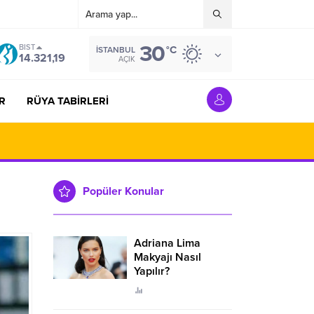
30
BIST
°C
İSTANBUL
14.321,19
AÇIK
R
RÜYA TABİRLERİ
Popüler Konular
Adriana Lima
Makyajı Nasıl
Yapılır?