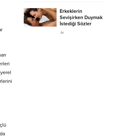
Erkeklerin
Sevişirken Duymak
İstediği Sözler
ar
Neler?
nan
rleri
 yerel
lerini
çlü
da