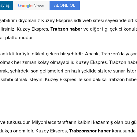
ABONE OL
aylaş
abilirim diyorsanız Kuzey Ekspres adlı web sitesi sayesinde artık
lirsiniz. Kuzey Ekspres,
Trabzon haber
ve diğer ilgi çekici konul
er platformudur.
 canlı kültürüyle dikkat çeken bir şehirdir. Ancak, Trabzon’da yaşa
 olmak her zaman kolay olmayabilir. Kuzey Ekspres, Trabzon habe
ak, şehirdeki son gelişmeleri en hızlı şekilde sizlere sunar. İster
 sahibi olmak isteyin, Kuzey Ekspres ile son dakika Trabzon haber
e tutkusudur. Milyonlarca taraftarın kalbini kazanmış olan bu gü
n oldukça önemlidir. Kuzey Ekspres,
Trabzonspor haber
konusunda 