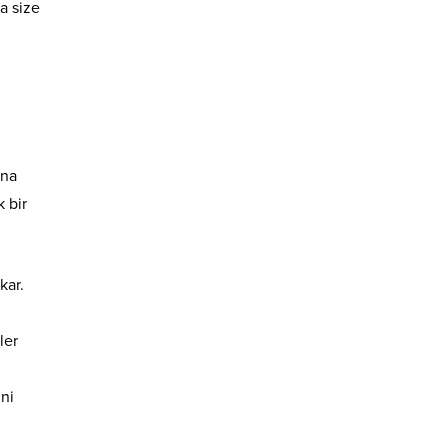
da size
ına
 bir
kar.
ler
ini