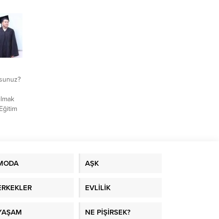
rsunuz?
ılmak
Eğitim
akkında
iyat
imini
kında
MODA
AŞK
ERKEKLER
EVLİLİK
YAŞAM
NE PİŞİRSEK?