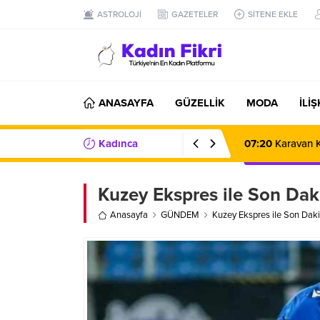
ASTROLOJİ
GAZETELER
SİTENE EKLE
ANASAYFA
GÜZELLİK
MODA
İLİ
Kadınca
07:20
Karavan K
Haberler/Bilgiler
Kuzey Ekspres ile Son Dak
Anasayfa
GÜNDEM
Kuzey Ekspres ile Son Daki