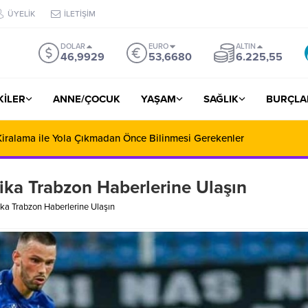
ÜYELİK
İLETİŞİM
DOLAR
EURO
ALTIN
46,9929
53,6680
6.225,55
ŞKİLER
ANNE/ÇOCUK
YAŞAM
SAĞLIK
BURÇLA
iralama ile Yola Çıkmadan Önce Bilinmesi Gerekenler
ika Trabzon Haberlerine Ulaşın
ka Trabzon Haberlerine Ulaşın