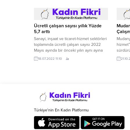
gündemi ile bu alandaki en güncel
gelişmeler birçok farklı perspektifte ele
alındı.
Ücretli çalışan sayısı yıllık Yüzde
Mudan
5,7 arttı
Çalışm
Sanayi, inşaat ve ticaret-hizmet sektörleri
Mudanya
toplamında ücretli çalışan sayısı 2022
hizmet” 
Mayıs ayında bir önceki yılın aynı ayına
sürdürü
göre 5,7 arttı.
18.07.2022 11:10
21.10
Türkiye'nin En Kadın Platformu