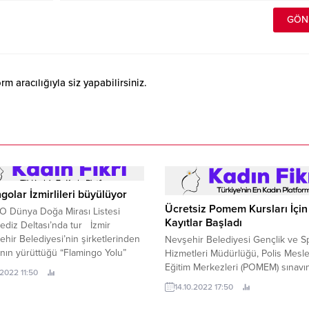
 aracılığıyla siz yapabilirsiniz.
golar İzmirlileri büyülüyor
Ücretsiz Pomem Kursları İçin
 Dünya Doğa Mirası Listesi
Kayıtlar Başladı
ediz Deltası’nda tur İzmir
hir Belediyesi’nin şirketlerinden
Nevşehir Belediyesi Gençlik ve S
nın yürüttüğü “Flamingo Yolu”
Hizmetleri Müdürlüğü, Polis Mesl
yle İzmirliler, hem deniz hem kara
Eğitim Merkezleri (POMEM) sınavı
.2022 11:50
 Gediz Deltası’ndaki kuş türlerini
katılacak adaylar için ücretsiz hazır
14.10.2022 17:50
e imkânı buluyor.
kursu düzenleyecek.