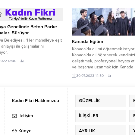
ya Genelinde Beton Parke
aları Sürüyor
 Belediyesi, “Her mahalleye eşit
Kanada Eğitim
anlayışı ile çalışmalarını
Kanada’da dil mi öğrenmek istiyo
yor.
Kanada’da dil öğrenerek kendinizi
geliştirmek, profesyonel hayata at
.2022 12:40
ve başarıya uzanmak için Kanada 
yanınızdadır. Kanada dil okulları h
30.07.2023 14:50
en genel bilgileri, deneyimleri ve f
seçeneklerini görün. İngilizce eğit
en iyi veren Kanada dil okulu hak
bilgiler alın. Kanada’da yaşamak,
Kadın Fikri Hakkımızda
GÜZELLİK
yaşadığınız süre zarfında en iyi...
İletişim
İLİŞKİLER
Künye
AYRILIK