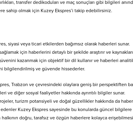
lıkları, transfer dedikoduları ve maç sonuçları gibi bilgileri anın
ilere sahip olmak için Kuzey Ekspres’i takip edebilirsiniz.
s, siyasi veya ticari etkilerden bağımsız olarak haberleri sunar.
ağlamak için haberlerini detaylı bir şekilde araştırır ve kaynaklar
enini kazanmak için objektif bir dil kullanır ve haberleri analitik
i bilgilendirilmiş ve güvende hissederler.
res, Trabzon ve çevresindeki olaylara geniş bir perspektiften ba
kleri ve diğer sosyal faaliyetler hakkında ayrıntılı bilgiler sunar.
jeler, turizm potansiyeli ve doğal güzellikler hakkında da haber
k edenler Kuzey Ekspres sayesinde bu konularda güncel bilgilere
 halkının doğru, tarafsız ve özgün haberlere kolayca erişebilmes