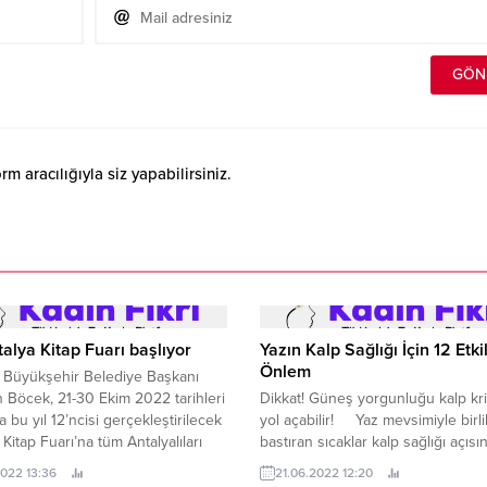
 aracılığıyla siz yapabilirsiniz.
talya Kitap Fuarı başlıyor
Yazın Kalp Sağlığı İçin 12 Etkil
Önlem
 Büyükşehir Belediye Başkanı
n Böcek, 21-30 Ekim 2022 tarihleri
Dikkat! Güneş yorgunluğu kalp kr
a bu yıl 12’ncisi gerçekleştirilecek
yol açabilir! Yaz mevsimiyle birli
 Kitap Fuarı’na tüm Antalyalıları
bastıran sıcaklar kalp sağlığı açısı
ti.
çok soruna davetiye çıkarırken, ha
2022 13:36
21.06.2022 12:20
riske de yol açabiliyor.