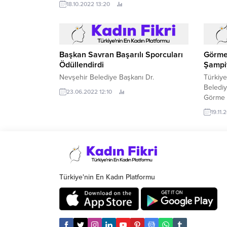
18.10.2022 13:20
yer aldı.
Başkan Savran Başarılı Sporcuları
Görme 
Ödüllendirdi
Şampi
Nevşehir Belediye Başkanı Dr.
Türkiye
Belediy
23.06.2022 12:10
Görme E
Satranç
19.11.
Kasım t
Eray Şa
düzenl
Kulüple
Şampiyo
Türkiye'nin En Kadın Platformu