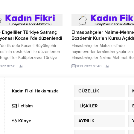
Engelliler Türkiye Satranç
Elmasbahçeler Naime-Mehm
yonası Kocaeli’de düzenlendi
Bozdemir Kur’an Kursu Açıldı
’de ilk defa Kocaeli Büyükşehir
Elmasbahçeler Mahallesi’nde
esi’nin destekleri ile düzenlenen
hayırseverler tarafından yaptırılan
ngelliler Kulüplerarası Türkiye
Elmasbahçeler Naime-Mehmet Bo
 Şampiyonası sona erdi 15 -18
Kur’an Kursu, Osmangazi Belediy
2022 18:50
01.10.2022 16:40
arihleri arasında Kocaeli Darıca
Başkanı Mustafa Dündar’ın da katıl
mdan Kapalı Spor Salonunda 5 tur
törenle hizmete açıldı.
enen Görme Engelliler
rarası Türkiye Satranç
Kadın Fikri Hakkımızda
GÜZELLİK
nası Kocaeli’de düzenlendi.
İletişim
İLİŞKİLER
Künye
AYRILIK