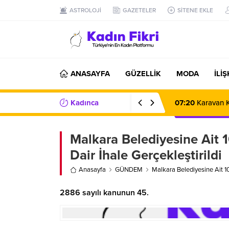
ASTROLOJİ
GAZETELER
SİTENE EKLE
ANASAYFA
GÜZELLİK
MODA
İLİ
Kadınca
07:20
Karavan K
Haberler/Bilgiler
Malkara Belediyesine Ait 
Dair İhale Gerçekleştirildi
Anasayfa
GÜNDEM
Malkara Belediyesine Ait 10
2886 sayılı kanunun 45.