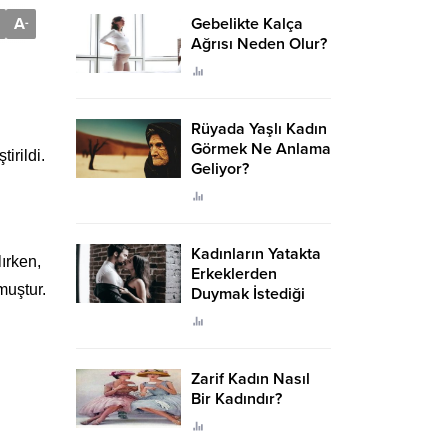
A
Gebelikte Kalça
-
Ağrısı Neden Olur?
Rüyada Yaşlı Kadın
Görmek Ne Anlama
irildi.
Geliyor?
Kadınların Yatakta
ırken,
Erkeklerden
muştur.
Duymak İstediği
Sözler
Zarif Kadın Nasıl
Bir Kadındır?