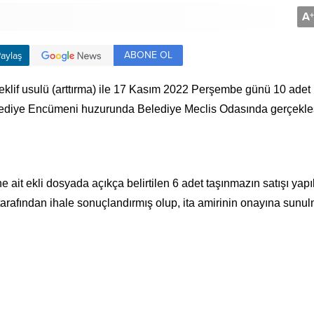
A
+
ABONE OL
aylaş
eklif usulü (arttırma) ile 17 Kasım 2022 Perşembe günü 10 adet
elediye Encümeni huzurunda Belediye Meclis Odasında gerçekleşt
ait ekli dosyada açıkça belirtilen 6 adet taşınmazın satışı yapıl
tarafından ihale sonuçlandırmış olup, ita amirinin onayına sunul