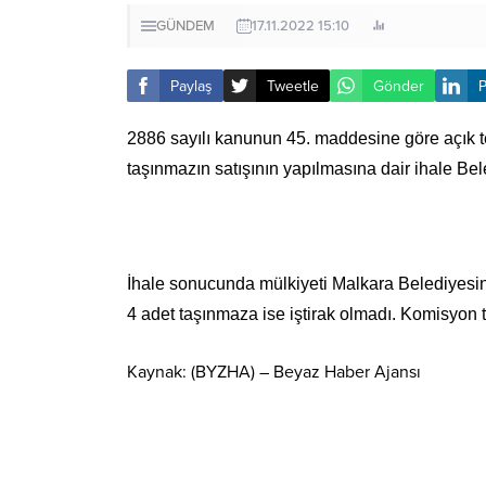
GÜNDEM
17.11.2022 15:10
Paylaş
Tweetle
Gönder
P
2886 sayılı kanunun 45. maddesine göre açık t
taşınmazın satışının yapılmasına dair ihale B
İhale sonucunda mülkiyeti Malkara Belediyesine 
4 adet taşınmaza ise iştirak olmadı. Komisyon 
Kaynak: (BYZHA) – Beyaz Haber Ajansı