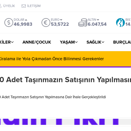
ÜYELİK
İLETİŞİM
DOLAR
EURO
ALTIN
BIS
46,9983
53,5722
6.047,54
14
ŞKİLER
ANNE/ÇOCUK
YAŞAM
SAĞLIK
BURÇLA
iralama ile Yola Çıkmadan Önce Bilinmesi Gerekenler
10 Adet Taşınmazın Satışının Yapılması
 Adet Taşınmazın Satışının Yapılmasına Dair İhale Gerçekleştirildi