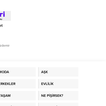
et
zdemir
e
dığı
MODA
AŞK
ERKEKLER
EVLİLİK
YAŞAM
NE PİŞİRSEK?