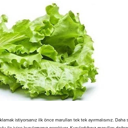
klamak istiyorsanız ilk önce marulları tek tek ayırmalısınız. Daha 
lu ile iyice kurulamanız gerekiyor. Kuruladığınız marulları doğray