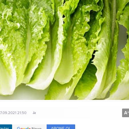
A
+
07.09.2021 21:50
ABONE OL
aylaş