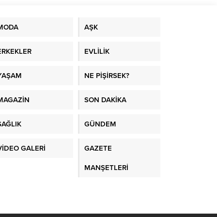
MODA
AŞK
ERKEKLER
EVLİLİK
YAŞAM
NE PİŞİRSEK?
MAGAZİN
SON DAKİKA
SAĞLIK
GÜNDEM
VİDEO GALERİ
GAZETE
MANŞETLERİ