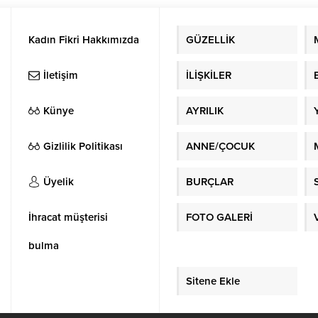
r Eğlence filmi 26 Ağustos’tan
n sinemalarda.
Kadın Fikri Hakkımızda
GÜZELLİK
İletişim
İLİŞKİLER
Künye
AYRILIK
Gizlilik Politikası
ANNE/ÇOCUK
Üyelik
BURÇLAR
İhracat müşterisi
FOTO GALERİ
bulma
Sitene Ekle