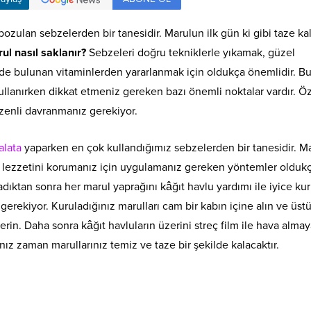
ozulan sebzelerden bir tanesidir. Marulun ilk gün ki gibi taze ka
ul nasıl saklanır?
Sebzeleri doğru tekniklerle yıkamak, güzel
e bulunan vitaminlerden yararlanmak için oldukça önemlidir. B
llanırken dikkat etmeniz gereken bazı önemli noktalar vardır. Öz
zenli davranmanız gerekiyor.
alata
yaparken en çok kullandığımız sebzelerden bir tanesidir. M
n lezzetini korumanız için uygulamanız gereken yöntemler olduk
kadıktan sonra her marul yaprağını kâğıt havlu yardımı ile iyice kur
erekiyor. Kuruladığınız marulları cam bir kabın içine alın ve üst
erin. Daha sonra kâğıt havluların üzerini streç film ile hava alma
ız zaman marullarınız temiz ve taze bir şekilde kalacaktır.