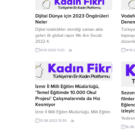
Dijital Dünya için 2023 Öngörüleri
Vodafo
Neler
Denem
Dijital istatistikler dendiği zaman akla
Türkiye
gelen ilk global rapor We Are Social;
kapsay
2022 4.
düzenl
gelen t
14.10.2022 11:20
14.10
“ilk ay 
olarak 
İzmir İl Milli Eğitim Müdürlüğü,
‘Temel Eğitimde 10.000 Okul
Sezon
Projesi’ Çalışmalarında da Hız
filmle
Kesmiyor
Eğlenc
izleyi
İzmir İl Milli Eğitim Müdürlüğü, Milli Eğitim
Bakanlığı tarafından başlatılan 'Temel
Yediren
13.08.2022 15:50
Eğitimde 10.
Turizm 
16.08
ile yap