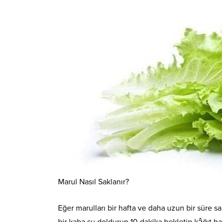
Marul Nasıl Saklanır?
Eğer marulları bir hafta ve daha uzun bir süre sa
bir kaba su doldurup 10 dakika bekletip kâğıt hav