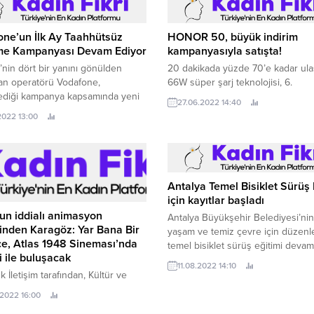
ne’un İlk Ay Taahhütsüz
HONOR 50, büyük indirim
e Kampanyası Devam Ediyor
kampanyasıyla satışta!
’nin dört bir yanını gönülden
20 dakikada yüzde 70’e kadar ul
an operatörü Vodafone,
66W süper şarj teknolojisi, 6.
ediği kampanya kapsamında yeni
27.06.2022 14:40
üm bireysel faturalı müşteriler için
.2022 13:00
taahhütsüz çıkış” hakkını kalıcı
devreye alıyor.
Antalya Temel Bisiklet Sürüş 
için kayıtlar başladı
un iddialı animasyon
Antalya Büyükşehir Belediyesi’nin 
rinden Karagöz: Yar Bana Bir
yaşam ve temiz çevre için düzenl
e, Atlas 1948 Sineması’nda
temel bisiklet sürüş eğitimi devam
ci ile buluşacak
11.08.2022 14:10
k İletişim tarafından, Kültür ve
Bakanlığı desteği ve TRT ortaklığı
.2022 16:00
ımı gerçekleştirilen Karagöz: Yar