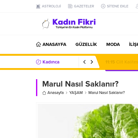
ASTROLOJİ
GAZETELER
SİTENE EKLE
ANASAYFA
GÜZELLİK
MODA
İLİ
Kadınca
07:20
Karavan K
Haberler/Bilgiler
Marul Nasıl Saklanır?
Anasayfa
YAŞAM
Marul Nasıl Saklanır?