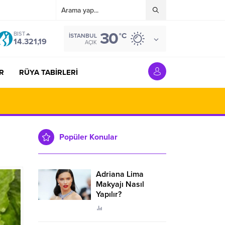
30
BIST
°C
İSTANBUL
14.321,19
AÇIK
R
RÜYA TABİRLERİ
Popüler Konular
Adriana Lima
Makyajı Nasıl
Yapılır?