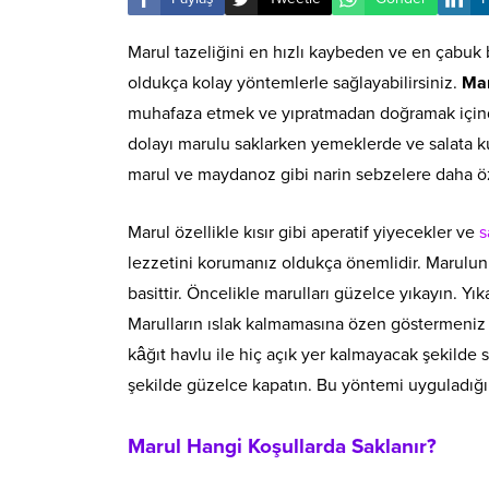
Marul tazeliğini en hızlı kaybeden ve en çabuk b
oldukça kolay yöntemlerle sağlayabilirsiniz.
Mar
muhafaza etmek ve yıpratmadan doğramak içind
dolayı marulu saklarken yemeklerde ve salata ku
marul ve maydanoz gibi narin sebzelere daha ö
Marul özellikle kısır gibi aperatif yiyecekler ve
s
lezzetini korumanız oldukça önemlidir. Marulu
basittir. Öncelikle marulları güzelce yıkayın. Yı
Marulların ıslak kalmamasına özen göstermeniz g
kâğıt havlu ile hiç açık yer kalmayacak şekilde s
şekilde güzelce kapatın. Bu yöntemi uyguladığın
Marul Hangi Koşullarda Saklanır?