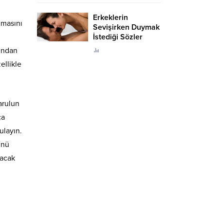
Erkeklerin
lmasını
Sevişirken Duymak
İstediği Sözler
Neler?
undan
ellikle
arulun
ça
ulayın.
ünü
yacak