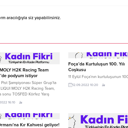
 aracılığıyla siz yapabilirsiniz.
Foça’da Kurtuluşun 100. Yılı
Coşkusu
 MOLY H2K Racing Team
’de podyum istiyor
11 Eylül Foça’nın kurtuluşunun 100
 Pist Şampiyonası Süper Grup’ta
12.09.2022 10:20
n LIQUI MOLY H2K Racing Team,
ta sonu TOSFED Körfez Yarış
nde podyum için mücadele edecek
2022 16:10
l sporlarına yeni sporcu
rmak ve mevcut pilotların
ine katkı sağlamak amacıyla
den doğan LIQUI MOLY H2K Racing
rmanı’na Kır Kahvesi geliyor!