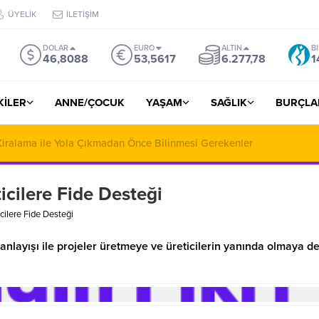
ÜYELİK
İLETİŞİM
DOLAR
EURO
ALTIN
B
46,8088
53,5617
6.277,78
1
ŞKİLER
ANNE/ÇOCUK
YAŞAM
SAĞLIK
BURÇLA
 Miras ve Aile Hukukunda Profesyonel Çözüm Ortaklığı
icilere Fide Desteği
cilere Fide Desteği
a anlayışı ile projeler üretmeye ve üreticilerin yanında olmaya 