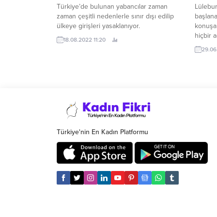
Team, 2
Türkiye’de bulunan yabancılar zaman
Lülebu
zaman çeşitli nedenlerle sınır dışı edilip
başlana
ülkeye girişleri yasaklanıyor.
konuşan
hiçbir 
18.08.2022 11:20
ettiğin
29.06
hızıyla 
Türkiye'nin En Kadın Platformu