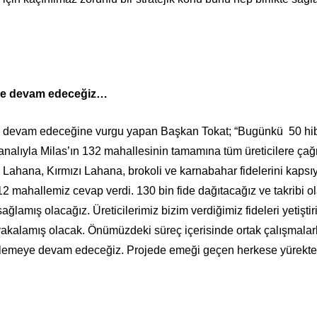
eye devam edeceğiz…
inin devam edeceğine vurgu yapan Başkan Tokat; “Bugünkü 50 hi
analıyla Milas’ın 132 mahallesinin tamamına tüm üreticilere çağr
z Lahana, Kırmızı Lahana, brokoli ve karnabahar fidelerini kapsıy
2 mahallemiz cevap verdi. 130 bin fide dağıtacağız ve takribi o
sağlamış olacağız. Üreticilerimiz bizim verdiğimiz fideleri yetiştir
ı yakalamış olacak. Önümüzdeki süreç içerisinde ortak çalışmalarl
esteklemeye devam edeceğiz. Projede emeği geçen herkese yürekt