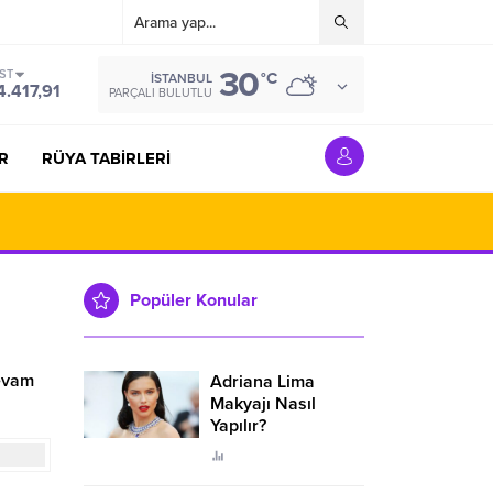
30
IST
°C
İSTANBUL
4.417,91
PARÇALI BULUTLU
R
RÜYA TABİRLERİ
Popüler Konular
devam
Adriana Lima
Makyajı Nasıl
Yapılır?