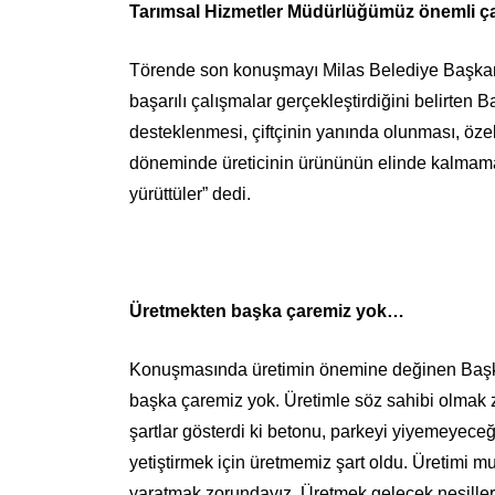
Tarımsal Hizmetler Müdürlüğümüz önemli ça
Törende son konuşmayı Milas Belediye Başkan
başarılı çalışmalar gerçekleştirdiğini belirte
desteklenmesi, çiftçinin yanında olunması, öze
döneminde üreticinin ürününün elinde kalmamas
yürüttüler” dedi.
Üretmekten başka çaremiz yok…
Konuşmasında üretimin önemine değinen Başkan 
başka çaremiz yok. Üretimle söz sahibi olmak z
şartlar gösterdi ki betonu, parkeyi yiyemeyeceğ
yetiştirmek için üretmemiz şart oldu. Üretimi m
yaratmak zorundayız. Üretmek gelecek nesiller 