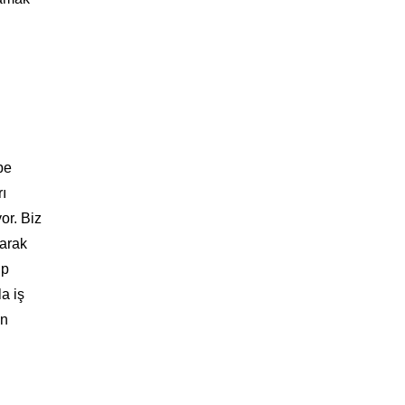
be
ı
or. Biz
larak
ip
a iş
en