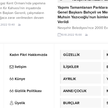
0-21...
rgaz Kent Ormanı’nda yapımına
Yapımı Tamamlanan Parklar
n Kır Kahvesi’nin inşaatında
Genel Başkanı Bahçeli ve M
 Başkan Gerenli, çalışmaların
Muhsin Yazıcıoğlu’nun İsimler
ağaca zarar verilmeden devam
Verildi
i söyleyerek “Çalışmalarımız tüm
.2022 13:40
sürüyor.
Nevşehir Belediyesi'nce 2000 Ev
Mahallesi ve Güzelyurt Mahallesi’
10.10.2022 15:00
yapılan yeni parklara, MHP Genel
Devlet Bahçeli ve merhum eski B
Lideri Muhsin Yazıcıoğlu’nun ismi v
Kadın Fikri Hakkımızda
GÜZELLİK
İletişim
İLİŞKİLER
Künye
AYRILIK
Gizlilik Politikası
ANNE/ÇOCUK
Üyelik
BURÇLAR