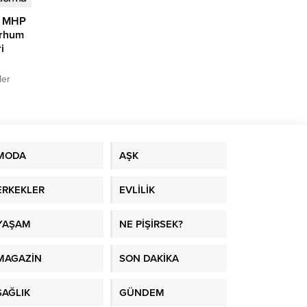
a MHP
erhum
i
ler
ne
 Başkanı
BP
erildi.
MODA
AŞK
ERKEKLER
EVLİLİK
YAŞAM
NE PİŞİRSEK?
MAGAZİN
SON DAKİKA
SAĞLIK
GÜNDEM