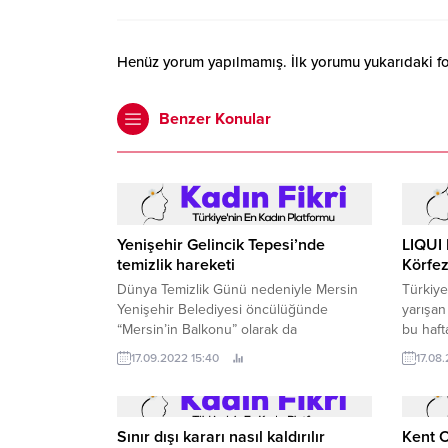
Henüz yorum yapılmamış. İlk yorumu yukarıdaki form
Benzer Konular
Yenişehir Gelincik Tepesi’nde
LIQUI
temizlik hareketi
Körfez
Dünya Temizlik Günü nedeniyle Mersin
Türkiye
Yenişehir Belediyesi öncülüğünde
yarışa
“Mersin’in Balkonu” olarak da
bu haf
nitelendirilen Gelincik Tepesi’nde çevre
Pisti’
17.09.2022 15:40
17.08.
temizliği yapıldı, doğandan kilolarca çöp
Otomobi
toplandı.
kazandı
gelişim
İzmir’
Sınır dışı kararı nasıl kaldırılır
Kent O