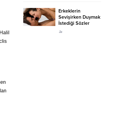
Erkeklerin
Sevişirken Duymak
İstediği Sözler
Neler?
Halil
clis
len
lan