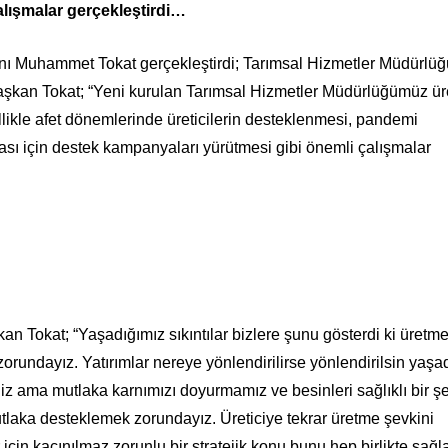
lışmalar gerçekleştirdi…
ı Muhammet Tokat gerçekleştirdi; Tarımsal Hizmetler Müdürlü
n Başkan Tokat; “Yeni kurulan Tarımsal Hizmetler Müdürlüğümüz ür
llikle afet dönemlerinde üreticilerin desteklenmesi, pandemi
ı için destek kampanyaları yürütmesi gibi önemli çalışmalar
Tokat; “Yaşadığımız sıkıntılar bizlere şunu gösterdi ki üretm
orundayız. Yatırımlar nereye yönlendirilirse yönlendirilsin yaşa
iz ama mutlaka karnımızı doyurmamız ve besinleri sağlıklı bir ş
utlaka desteklemek zorundayız. Üreticiye tekrar üretme şevkini
için kaçınılmaz zorunlu bir stratejik konu bunu hep birlikte sağ