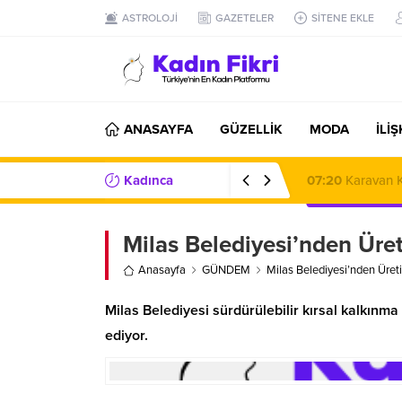
ASTROLOJİ
GAZETELER
SİTENE EKLE
ANASAYFA
GÜZELLİK
MODA
İLİ
Kadınca
08:51
Mülkiyet,
Haberler/Bilgiler
Milas Belediyesi’nden Üret
Anasayfa
GÜNDEM
Milas Belediyesi’nden Üreti
Milas Belediyesi sürdürülebilir kırsal kalkınm
ediyor.