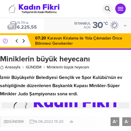
30
ALTIN
°C
İSTANBUL
6.225,55
AÇIK
07:20
Karavan Kiralama ile Yola Çıkmadan Önce
Bilinmesi Gerekenler
Miniklerin büyük heyecanı
Anasayfa
GÜNDEM
Miniklerin büyük heyecanı
İzmir Büyükşehir Belediyesi Gençlik ve Spor Kulübü'nün ev
sahipliğinde düzenlenen Başkanlık Kupası Minikler-Süper
Minikler Judo Şampiyonası sona erdi.
A
A
+
-
GÜNDEM
16.06.2022 15:20