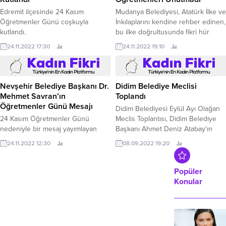
Birleşik Yenilenebilir (Hibrit) Elektrik
Edremit ilçesinde 24 Kasım
Mudanya Belediyesi, Atatürk İlke ve
Üretim Tesisine teknik bir gezi
Öğretmenler Günü coşkuyla
İnkılaplarını kendine rehber edinen,
düzenledi.
kutlandı.
bu ilke doğrultusunda fikri hür
vicdanı hür nesiller yetiştiren
24.11.2022 17:30
24.11.2022 19:10
öğretmenleri 24 Kasım
Öğretmenler Günü’nde unutmadı.
Didim Belediye Meclisi
Toplandı
Nevşehir Belediye Başkanı Dr.
Didim Belediyesi Eylül Ayı Olağan
Mehmet Savran’ın
Meclis Toplantısı, Didim Belediye
Öğretmenler Günü Mesajı
Başkanı Ahmet Deniz Atabay'ın
başkanlığında toplandı.
24 Kasım Öğretmenler Günü
08.09.2022 19:20
nedeniyle bir mesaj yayımlayan
Nevşehir Belediye Başkanı Dr.
24.11.2022 12:30
Popüler
Konular