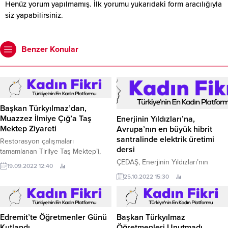
Henüz yorum yapılmamış. İlk yorumu yukarıdaki form aracılığıyla
siz yapabilirsiniz.
Benzer Konular
Başkan Türkyılmaz’dan,
Muazzez İlmiye Çığ’a Taş
Enerjinin Yıldızları’na,
Mektep Ziyareti
Avrupa’nın en büyük hibrit
santralinde elektrik üretimi
Restorasyon çalışmaları
dersi
tamamlanan Tirilye Taş Mektep’i,
kent müzesi ve akademi olarak
ÇEDAŞ, Enerjinin Yıldızları’nın
19.09.2022 12:40
sosyal ve kültürel yaşama
yenilenebilir enerji kaynakları ile
25.10.2022 15:30
kazandırma çalışmalarını
elektrik üretiminin aşamalarını
sürdürürken, Tirilye’nin simgesi Taş
yerinde görmeleri için Türkiye’nin
Mektep’in bir bölümü Türkiye’nin ilk
ilk, Avrupa’nın ise en büyük hibrit
Sümeroloğu Muazzez İlmiye Çığ’ın
santrali olma özelliğini taşıyan
Edremit’te Öğretmenler Günü
Başkan Türkyılmaz
ismiyle yaşayacak.
Bingöl Aşağı Kaleköy Barajı ve HES
Kutlandı
Öğretmenleri Unutmadı