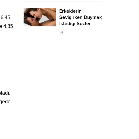
Erkeklerin
Sevişirken Duymak
46,45
İstediği Sözler
e 4,85
Neler?
ladı.
lgede