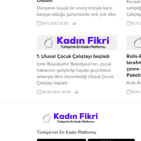
Olabilir
Kocaeli
Dünyanın büyük bir enerji kriziyle karşı
sahipli
karşıya olduğu günümüzde pek çok ülke,
Çalıştay
rüzgar ve güneş enerjisi başta olmak
Büyükşe
24.11.2022 12:50
02.11.
üzere yenilenebilir enerji kaynaklarına
inceled
yöneliyor.
Birliği 
Büyükşe
düzenl
1. Ulusal Çocuk Çalıştayı başladı
İzmir Büyükşehir Belediyesi’nin, çocuk
Rolls-
haklarının geliştirilip hayata geçirilmesi
tarafı
amacıyla ilkini düzenlediği Ulusal Çocuk
çevre 
Çalıştayı başladı.
Paketi
28.09.2022 20:10
Rolls-R
Yachts 
26.10
uzunluğ
Tahrik 
Türkiye'nin En Kadın Platformu