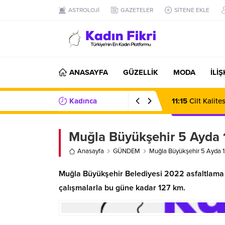
ASTROLOJİ
GAZETELER
SİTENE EKLE
ANASAYFA
GÜZELLİK
MODA
İLİ
Kadınca
11:15
Cilt Kalit
Haberler/Bilgiler
Muğla Büyükşehir 5 Ayda 1
Anasayfa
GÜNDEM
Muğla Büyükşehir 5 Ayda 12
Muğla Büyükşehir Belediyesi 2022 asfaltlama
çalışmalarla bu güne kadar 127 km.