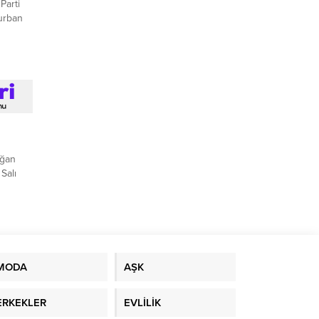
Parti
urban
ağan
Salı
MODA
AŞK
ERKEKLER
EVLİLİK