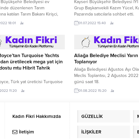
 Büyükşehir Belediyesi ev
Kayseri Büyükşehir Belediyesi İYİ 
ğinde düzenlenen Tarım
Grup Başkanvekili Kazım Yücel, K
ına katılan Tarım Bakanı Kirişci,
Pazarında satıcılarla sohbet etti.
hir’in distilasyon merkezini de
2022 18:01
01.07.2022 15:40
i Uluslararası Tarım Şehirleri
(Agricities) tarafından Kocaeli
hir Belediyesi ev sahipliğinde
enen 2.
Aliağa Belediye Meclisi Yarın
Toplanıyor
Royce’tan Turquoise Yachts
ndan üretilecek mega yat için
Aliağa Belediyesi Ağustos Ayı Ol
dostu mtu Hibrit Tahrik
Meclis Toplantısı, 2 Ağustos 2022 
günü saat 18.
oyce, Türk yat üreticisi Turquoise
01.08.2022 15:20
tarafından üretilecek 76 metre
.2022 11:20
undaki mega yat için mtu Hibrit
Paketi’ni tedarik edecek.
Kadın Fikri Hakkımızda
GÜZELLİK
İletişim
İLİŞKİLER