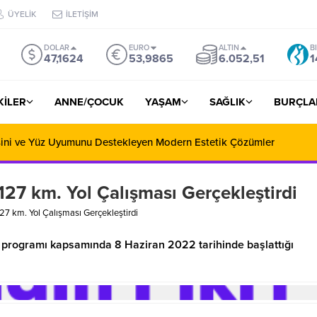
ÜYELİK
İLETİŞİM
DOLAR
EURO
ALTIN
B
47,1624
53,9865
6.052,51
1
ŞKİLER
ANNE/ÇOCUK
YAŞAM
SAĞLIK
BURÇLA
esini ve Yüz Uyumunu Destekleyen Modern Estetik Çözümler
27 km. Yol Çalışması Gerçekleştirdi
7 km. Yol Çalışması Gerçekleştirdi
 programı kapsamında 8 Haziran 2022 tarihinde başlattığı