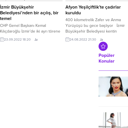
geçiren Kocaeli Büyükşehir
İzmir Büyükşehir
Afyon Yeşilçiftlik’te çadırlar
Belediyesi, ülkenin tarımsal
Belediyesi’nden bir açılış, bir
kuruldu
kalkınma hamlesine de Tıbbi ve
temel
400 kilometrelik Zafer ve Anma
Aromatik Bitki...
CHP Genel Başkanı Kemal
Yürüyüşü bu gece başlıyor İzmir
Kılıçdaroğlu İzmir’de iki ayrı törene
Büyükşehir Belediyesi kentin
katılacak Pazar günü (25 Eylül)
kurtuluşunun 100'üncü yıl
23.09.2022 18:20
24.08.2022 21:30
Cumhuriyet Halk Partisi Genel
dönümünde Kocatepe'den başlayıp
Başkanı Kemal Kılıçdaroğlu’nun
İzmir'de sonlanacak Zafer ve Anma
katılımıyla İzmir Büyükşehir
Yürüyüşü’nün hazırlıklarını
Popüler
Belediyesi’nin iki önemli
tamamladı.
Konular
yatırımından biri açılacak, birinin de
temeli atılacak.