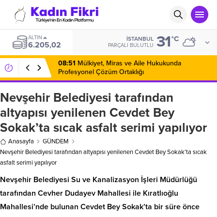
31
ALTIN
°C
İSTANBUL
6.205,02
PARÇALI BULUTLU
08:51
Mülkiyet, Miras ve Aile Hukukunda
Profesyonel Çözüm Ortaklığı
Nevşehir Belediyesi tarafından
altyapısı yenilenen Cevdet Bey
Sokak’ta sıcak asfalt serimi yapılıyor
Anasayfa
GÜNDEM
Nevşehir Belediyesi tarafından altyapısı yenilenen Cevdet Bey Sokak’ta sıcak
asfalt serimi yapılıyor
Nevşehir Belediyesi Su ve Kanalizasyon İşleri Müdürlüğü
tarafından Cevher Dudayev Mahallesi ile Kıratlıoğlu
Mahallesi’nde bulunan Cevdet Bey Sokak’ta bir süre önce