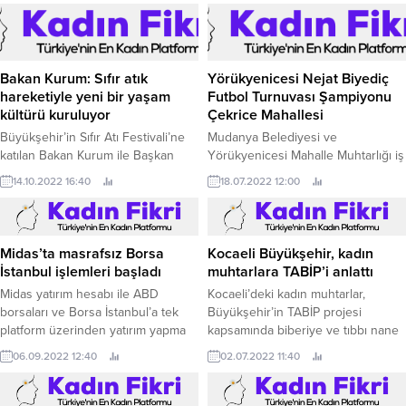
Bakan Kurum: Sıfır atık
Yörükyenicesi Nejat Biyediç
hareketiyle yeni bir yaşam
Futbol Turnuvası Şampiyonu
kültürü kuruluyor
Çekrice Mahallesi
Büyükşehir’in Sıfır Atı Festivali’ne
Mudanya Belediyesi ve
katılan Bakan Kurum ile Başkan
Yörükyenicesi Mahalle Muhtarlığı iş
Büyükakın stantları dolaştı.
birliği ile düzenlenen
14.10.2022 16:40
18.07.2022 12:00
Yörükyenicesi Nejat Biyediç
Mahalleler Arası Halı Saha Futbol
Turnuvası, final maçıyla sona erdi.
Midas’ta masrafsız Borsa
Kocaeli Büyükşehir, kadın
İstanbul işlemleri başladı
muhtarlara TABİP’i anlattı
Midas yatırım hesabı ile ABD
Kocaeli’deki kadın muhtarlar,
borsaları ve Borsa İstanbul’a tek
Büyükşehir’in TABİP projesi
platform üzerinden yatırım yapma
kapsamında biberiye ve tıbbı nane
dönemi başladı! Üstelik Borsa
ekilen tarlaları gezdi, çalışmalara
06.09.2022 12:40
02.07.2022 11:40
İstanbul işlemleri yıl sonuna kadar
tam not verdi Kocaeli’de yaşayan
komisyonsuz.
vatandaşların yaşam kalitesini
arttıran pek çok projeyi hayata