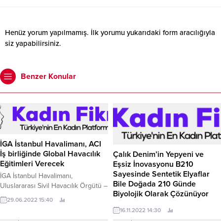
Henüz yorum yapılmamış. İlk yorumu yukarıdaki form aracılığıyla
siz yapabilirsiniz.
Benzer Konular
İGA İstanbul Havalimanı, ACI
İş birliğinde Global Havacılık
Çalık Denim’in Yepyeni ve
Eğitimleri Verecek
Eşsiz İnovasyonu B210
Sayesinde Sentetik Elyaflar
İGA İstanbul Havalimanı,
Bile Doğada 210 Günde
Uluslararası Sivil Havacılık Örgütü –
Biyolojik Olarak Çözünüyor
International Civil Aviation
29.06.2022 15:40
Organization (ICAO) tarafından
Moda ve denim dünyasında
16.11.2022 14:30
İstanbul’da düzenlenen Global
yaşanan değişimin öncü markası