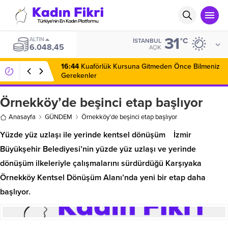
31
ALTIN
°C
İSTANBUL
6.048,45
AÇIK
16:44
Kuaförlük Kursuna Gitmeden Önce Bilmeniz
Gerekenler
Örnekköy’de beşinci etap başlıyor
Anasayfa
GÜNDEM
Örnekköy’de beşinci etap başlıyor
Yüzde yüz uzlaşı ile yerinde kentsel dönüşüm İzmir
Büyükşehir Belediyesi’nin yüzde yüz uzlaşı ve yerinde
dönüşüm ilkeleriyle çalışmalarını sürdürdüğü Karşıyaka
Örnekköy Kentsel Dönüşüm Alanı’nda yeni bir etap daha
başlıyor.