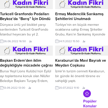
Implementation Support
Çalık Denim, doğada 210 günde
Symposium 2022’de, ACI ile
çözünen denim kumaşı ile globalde
“Küresel Eğitim Anlaşması
adını altın harflerle yazdıracak bir
Turkcell Granfondo Pedalları
Ermaş Madencilik Sarıkamış
kapsamında Eğitim Merkezi
ilke daha imza attı.
Beykoz’da “Barış” İçin Döndü
Şehitlerini Unutmadı
Akreditasyonu” anlaşması imzaladı.
Dünyaca ünlü yol bisiklet yarışı
Türkiye’nin en büyük mermer
serilerinden Turkcell GranFondo
ocaklarına sahip Ermaş Şirketler
İstanbul heyecanı bu yıl 2.
Grubu, Kars'ın Sarıkamış ilçesinde
şehitlerimiz anısına bir eserin
26.06.2022 16:50
24.11.2022 15:50
hayata geçirilmesini sağladı.
Başkan Erdem’den iklim
Karaburun’da Mavi Bayrak ve
değişikliğiyle mücadele çağrısı
Meydan Coşkusu
Bursa Yeşil Lions Kulübü’nün Eylül
İzmir’in turizm cenneti Karaburun,
ayı toplantısına konuk olan Nilüfer
bir günde iki önemli törene ev
Belediye Başkanı Turgay Erdem,
sahipliği yaptı.
Nilüfer Belediyesi’nin Tarım Yılı,
13.09.2022 13:00
20.07.2022 11:10
Gıda Yılı ve İklim Yılı’nda yaptığı
çalışmaları paylaştı.
Popüler
Konular