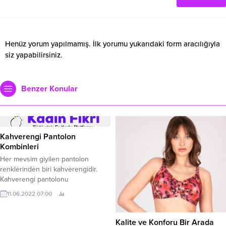
Henüz yorum yapılmamış. İlk yorumu yukarıdaki form aracılığıyla
siz yapabilirsiniz.
Benzer Konular
Kahverengi Pantolon
Kombinleri
Her mevsim giyilen pantolon
renklerinden biri kahverengidir.
Kahverengi pantolonu
kombinlediğiniz renklerin ten
11.06.2022 07:00
renginiz ile uyumlu olması dikkat
edilmesi gereken noktalardan bir
tanesidir. Bundan dolayı
Kalite ve Konforu Bir Arada