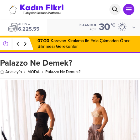
30
ALTIN
°C
İSTANBUL
6.225,55
AÇIK
07:20
Karavan Kiralama ile Yola Çıkmadan Önce
Bilinmesi Gerekenler
Palazzo Ne Demek?
Anasayfa
MODA
Palazzo Ne Demek?