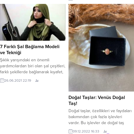
bu konudan bahsedeceğiz. Jean
hiçbir detay söz konusu değildir.
olarak da adlandırılan denim
Zira, kıyafetlerin üzerinizde nasıl
ürünlerinin tarihi 19. yüzyılın
duracağı, tamamen vücut tipinize
ortalarına...
ve şekline bağlıdır. Bu nedenle,
vücut tipinizi öğrenmeli, kıyafetinizi
ona göre ayarlamalısınız. Eğer farklı
vücut tipleri için hangi...
7 Farklı Şal Bağlama Modeli
ve Tekniği
Şıklık yarışındaki en önemli
yardımcılardan biri olan şal çeşitleri,
farklı şekillerde bağlanarak kıyafet,
makyaj ve hatta diğer aksesuarlar
26.06.2021 22:19
ile harika bir uyum yakalanabilir. Şal
bağlama modeli ile ilgili detaylara
hâkim olarak, hem yüz şeklinize ve
Doğal Taşlar: Venüs Doğal
hem de kıyafet tercihinize uygun
Taş!
en doğru seçimi yapabilirsiniz. Şalı
Doğal taşlar, özellikleri ve faydaları
farklı şekillerde bağlamanın yolları
bakımından çok fazla işlevleri
arasında tarzını...
vardır. Bu işlevler de doğal taş
sektörünü oldukça canlı
09.12.2022 16:33