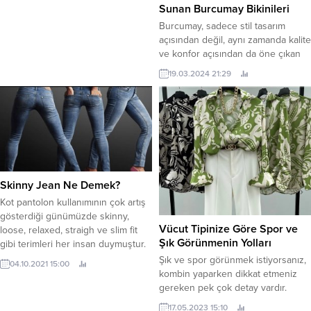
kahverengi pantolonu
Sunan Burcumay Bikinileri
kombinlerken zorluk yaşıyor
Burcumay, sadece stil tasarım
olabilirsiniz. Sizlere rehber olması
açısından değil, aynı zamanda kalite
açısından hazırladığımız
ve konfor açısından da öne çıkan
“Kahverengi pantolon kombinleri”
bikinileriyle bilinir. Marka,
19.03.2024 21:29
başlıklı yazımızı okuyarak daha
kullanıcıların deneyimlerini en üst
rahat kombinler yapabilirsiniz.
düzeye çıkarmak için, yüksek
Kahverengi Pantolon Nasıl
kaliteli kumaşlar ve cilt dostu
Kombinlenir? Kahverengi...
malzemeler kullanır. Burcumay
bikinileri, uzun saatler güneşin
altında bile rahat hissetmenizi
sağlayacak şekilde tasarlanmıştır.
Ayrıca, markanın sunduğu bikini
Skinny Jean Ne Demek?
modelleri,...
Kot pantolon kullanımının çok artış
gösterdiği günümüzde skinny,
Vücut Tipinize Göre Spor ve
loose, relaxed, straigh ve slim fit
Şık Görünmenin Yolları
gibi terimleri her insan duymuştur.
Fakat çoğu zaman kulak aşinası
Şık ve spor görünmek istiyorsanız,
04.10.2021 15:00
olduğumuz kelimelerin ne anlama
kombin yaparken dikkat etmeniz
geldiğini bilmeyiz. Skinny jean ne
gereken pek çok detay vardır.
demek? başlıklı yazımızda sizlere
Ancak, vücut tipiniz kadar önemli
17.05.2023 15:10