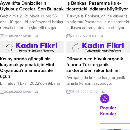
Ayvalık’ta Denizcilerin
İş Bankası Pazarama ile e-
Uykusuz Geceleri Son Bulacak
ticaretteki iddiasını büyütüyor
Geçtiğimiz yıl 21 Mayıs günü; 56
Türkiye İş Bankası, online alışveriş
özel, 10 gezi, 14 profesyonel balıkçı
platformu Pazarama ile e-ticaretteki
ruhsatlı teknenin şiddetli rüzgar
iddiasını artırarak devam ettiriyor.
nedeniyle tamamen zarar gördüğü
22.08.2022 14:30
21.09.2022 11:40
ve 50 Milyon Türk lirası maddi
hasarın oluştuğu afet sonrasında,
Ayvalık’a acil olarak iki yanaşma
yerinin yapılması konusunda,
Ayvalık Belediye Başkanı Mesut
Kış aylarında güneşli bir
Dünyanın en büyük organik
Ergin’in göreve geldikten sonra
kaçamak yapmak için Hint
fuarına Türk organik
başlattığı çalışmalar hız kazandı.
Okyanusu’na Emirates ile
sektöründen rekor katılım
uçun
Avrupa gıda krizine karşı organik
Emirates, 1 Ekim 2022’den itibaren
tarımla kendini savunuyor
Mauritius uçuşlarını günde üç sefer
Ekolojik üretici ve ürünlerin
30.09.2022 12:40
03.08.2022 12:40
gerçekleştirmeye başlayarak
yaygınlaşmasını odağına alan
artırıyor Dünyanın en büyük
dünyanın en büyük organik gıda ve
uluslararası havayolu olan Emirates,
doğal ürünler fuarı BioFach, 31’inci
Popüler
bugün Hint Okyanusu’na bağlantı
kez 26-29 Temmuz 2022 tarihleri
Konular
imkânını artırmak için ünlü ada
arasında Almanya’nın Nürnberg