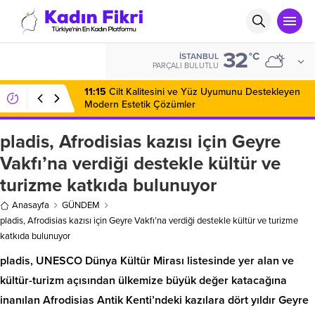
32
BIST
°C
İSTANBUL
14.251,29
PARÇALI BULUTLU
11:15
Cilt Kalitesini ve Yüz Uyumunu Destekleyen
Modern Estetik Çözümler
pladis, Afrodisias kazısı için Geyre
Vakfı’na verdiği destekle kültür ve
turizme katkıda bulunuyor
Anasayfa
GÜNDEM
pladis, Afrodisias kazısı için Geyre Vakfı’na verdiği destekle kültür ve turizme
katkıda bulunuyor
pladis, UNESCO Dünya Kültür Mirası listesinde yer alan ve
kültür-turizm açısından ülkemize büyük değer katacağına
inanılan Afrodisias Antik Kenti’ndeki kazılara dört yıldır Geyre