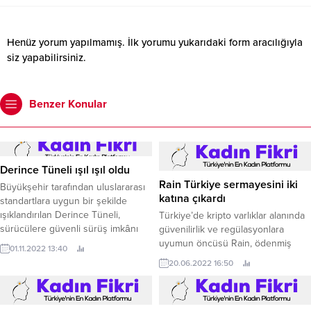
Henüz yorum yapılmamış. İlk yorumu yukarıdaki form aracılığıyla
siz yapabilirsiniz.
Benzer Konular
Derince Tüneli ışıl ışıl oldu
Rain Türkiye sermayesini iki
Büyükşehir tarafından uluslararası
katına çıkardı
standartlara uygun bir şekilde
ışıklandırılan Derince Tüneli,
Türkiye’de kripto varlıklar alanında
sürücülere güvenli sürüş imkânı
güvenilirlik ve regülasyonlara
sağlıyor Kocaeli Büyükşehir
uyumun öncüsü Rain, ödenmiş
01.11.2022 13:40
Belediyesi, kent genelindeki
sermayesini 50 milyon TL’den 100
20.06.2022 16:50
aydınlatma çalışmalarını aralıksız
milyon TL’ye yükselterek
olarak sürdürüyor.
regülasyona hazırlık için önemli bir
adım daha attı.