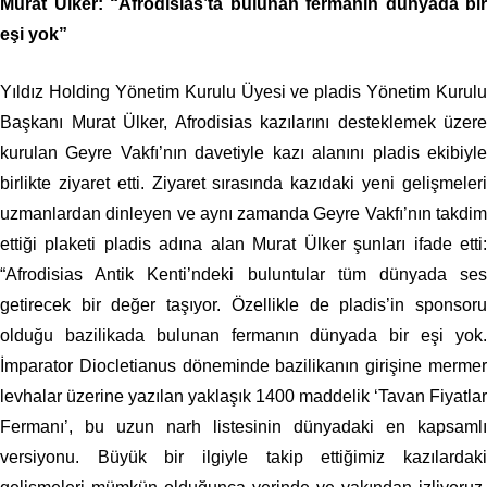
Murat Ülker: “Afrodisias’ta bulunan fermanın dünyada bir
eşi yok”
Yıldız Holding Yönetim Kurulu Üyesi ve pladis Yönetim Kurulu
Başkanı Murat Ülker, Afrodisias kazılarını desteklemek üzere
kurulan Geyre Vakfı’nın davetiyle kazı alanını pladis ekibiyle
birlikte ziyaret etti. Ziyaret sırasında kazıdaki yeni gelişmeleri
uzmanlardan dinleyen ve aynı zamanda Geyre Vakfı’nın takdim
ettiği plaketi pladis adına alan Murat Ülker şunları ifade etti:
“Afrodisias Antik Kenti’ndeki buluntular tüm dünyada ses
getirecek bir değer taşıyor. Özellikle de pladis’in sponsoru
olduğu bazilikada bulunan fermanın dünyada bir eşi yok.
İmparator Diocletianus döneminde bazilikanın girişine mermer
levhalar üzerine yazılan yaklaşık 1400 maddelik ‘Tavan Fiyatlar
Fermanı’, bu uzun narh listesinin dünyadaki en kapsamlı
versiyonu. Büyük bir ilgiyle takip ettiğimiz kazılardaki