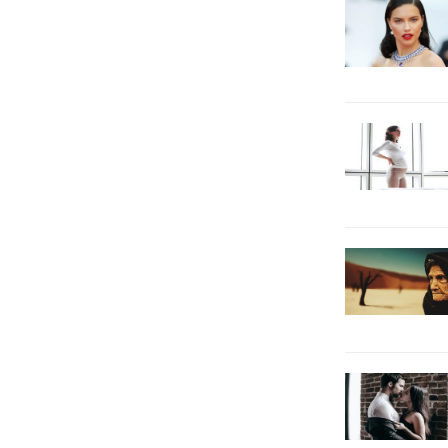
ülkesi Mauritius’a günlük sefer
kentinde düzenlendi.
sayısını üçe çıkaracağını duyurdu.