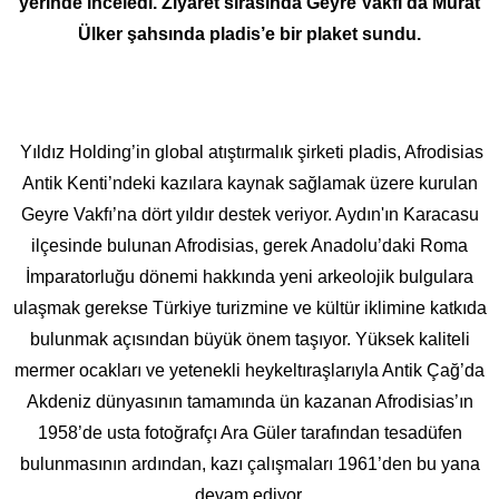
yerinde inceledi. Ziyaret sırasında Geyre Vakfı da Murat
Ülker şahsında pladis’e bir plaket sundu.
Yıldız Holding’in global atıştırmalık şirketi pladis, Afrodisias
Antik Kenti’ndeki kazılara kaynak sağlamak üzere kurulan
Geyre Vakfı’na dört yıldır destek veriyor. Aydın'ın Karacasu
ilçesinde bulunan Afrodisias, gerek Anadolu’daki Roma
İmparatorluğu dönemi hakkında yeni arkeolojik bulgulara
ulaşmak gerekse Türkiye turizmine ve kültür iklimine katkıda
bulunmak açısından büyük önem taşıyor. Yüksek kaliteli
mermer ocakları ve yetenekli heykeltıraşlarıyla Antik Çağ’da
Akdeniz dünyasının tamamında ün kazanan Afrodisias’ın
1958’de usta fotoğrafçı Ara Güler tarafından tesadüfen
bulunmasının ardından, kazı çalışmaları 1961’den bu yana
devam ediyor.