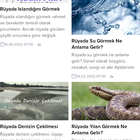
seyahate ve rızıklara delalettir. Bir
görülen hamile kadından hayırlıdır.
görev için tayin istediğinizi görmek,
Rüya sahibi yakın zamanda önemli
Rüyada Islandığını Görmek
para kazanmanın yollarını aramak
gelişmeler yaşayacak ve hayattan
Rüyada ıslandığını görmek rahmet
için para harcadığınızı gösterir.
keyif alacaktır. Karşılaşacağı
ve bereketin temsili olarak
Rüyada başka bir şehre tayin
durumların nasıl olduğu, hamile
yorumlanır. Ancak rüyada görülen
edilmek; çokça geçim,...
kadınlar ile doğrudan ilişkilidir.
çeşitli unsurlara göre değişik
Gülen, keyifle sohbet eden...
Rüyada Su Görmek Ne
yorumların yapıldığı da
10.06.2022 07:00
Anlama Gelir?
görülmektedir. Daha çok hayırlı
yorumlanan bu rüya, kısmen ise
Rüyada su görmek ne anlama
olumsuz şeylere de işaret
gelir? Genel olarak hoşgörü,
etmektedir. Rahmet ve bereketin
nezaket, sevgi ve aile ilişkilerinin
timsali olan yağmur, maddi
gücünü gösterir. Rüyada su
06.02.2022 07:00
zorluklardan kurtulmak ve
görmek rızkının artacağına delalet
mutluluğa erişmek gibi çeşitli
eder. Buna ek olarak bu rüya,
şeyleri ifade etmektedir....
rüyayı gören kişinin yaptığı işten
helal para kazandığına işaret eder.
Rüyada su gören kişinin inişli çıkışlı
bir evlilik hayatı var ise
sakinleşmeye...
Rüyada Denizin Çekilmesi
Rüyada Yılan Görmek Ne
Anlama Gelir?
Rüyada denizin çekilmesi, rüyayı