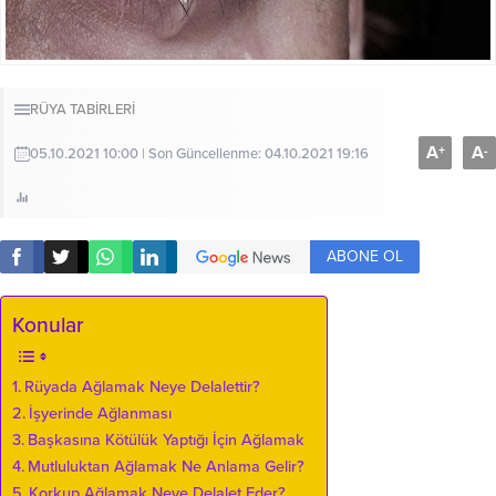
RÜYA TABİRLERİ
A
A
+
-
05.10.2021 10:00 | Son Güncellenme: 04.10.2021 19:16
ABONE OL
Konular
Rüyada Ağlamak Neye Delalettir?
İşyerinde Ağlanması
Başkasına Kötülük Yaptığı İçin Ağlamak
Mutluluktan Ağlamak Ne Anlama Gelir?
Korkup Ağlamak Neye Delalet Eder?