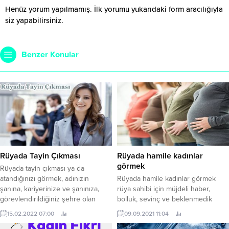
Henüz yorum yapılmamış. İlk yorumu yukarıdaki form aracılığıyla
siz yapabilirsiniz.
Benzer Konular
Rüyada Tayin Çıkması
Rüyada hamile kadınlar
görmek
Rüyada tayin çıkması ya da
atandığınızı görmek, adınızın
Rüyada hamile kadınlar görmek
şanına, kariyerinize ve şanınıza,
rüya sahibi için müjdeli haber,
görevlendirildiğiniz şehre olan
bolluk, sevinç ve beklenmedik
uzaklığı ile orantılı olarak delalet
yardım anlamlarına gelebilir. Birden
15.02.2022 07:00
09.09.2021 11:04
edilir. Rüyada tayin istemek,
fazla hamile kadın, tek başına