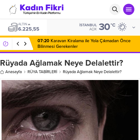
30
ALTIN
°C
İSTANBUL
6.225,55
AÇIK
07:20
Karavan Kiralama ile Yola Çıkmadan Önce
Bilinmesi Gerekenler
Rüyada Ağlamak Neye Delalettir?
Anasayfa
RÜYA TABİRLERİ
Rüyada Ağlamak Neye Delalettir?