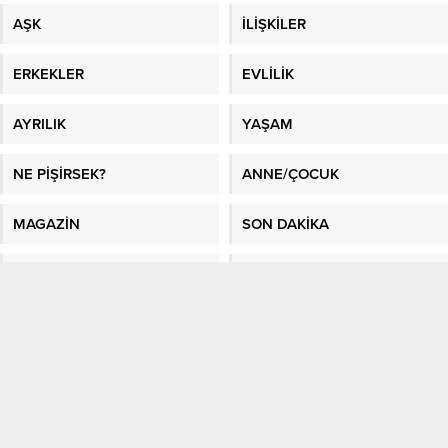
AŞK
İLİŞKİLER
ERKEKLER
EVLİLİK
AYRILIK
YAŞAM
NE PİŞİRSEK?
ANNE/ÇOCUK
MAGAZİN
SON DAKİKA
BURÇLAR
SAĞLIK
GÜNDEM
FOTO GALERİ
VİDEO GALERİ
GAZETE MANŞETLERİ
Sitene Ekle