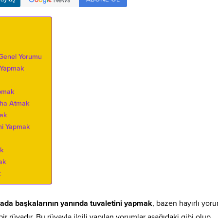
 Genel Yorumu
i Yapmak
apmak
aha Atmak
mak
ini Yapmak
ak
ak
k
ada başkalarının yanında tuvaletini yapmak
, bazen hayırlı yoru
 rüyadır. Bu rüyayla ilgili yapılan yorumlar aşağıdaki gibi olup,