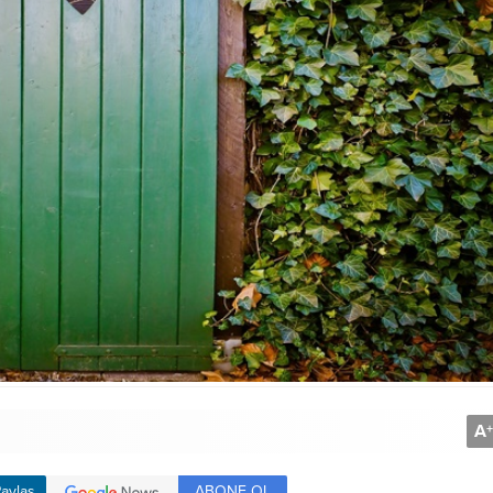
A
+
ABONE OL
aylaş