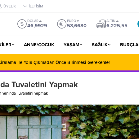
ÜYELİK
İLETİŞİM
DOLAR
EURO
ALTIN
46,9929
53,6680
6.225,55
ŞKİLER
ANNE/ÇOCUK
YAŞAM
SAĞLIK
BURÇLA
iralama ile Yola Çıkmadan Önce Bilinmesi Gerekenler
nda Tuvaletini Yapmak
n Yanında Tuvaletini Yapmak