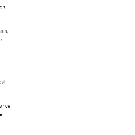
yen
anın,
ir
esi
ar ve
an