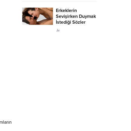
Erkeklerin
Sevişirken Duymak
İstediği Sözler
Neler?
mların