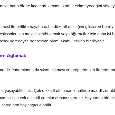
ğını ve hatta ölene kadar artık maddi zorluk çekmeyeceğini söyle
ülmesi ile birlikte hayatın daha düzenli olacağını gösteren bu rüy
k, çalışanlar için mevkii sahibi olmak veya öğrenciler için daha iyi b
sacası neredeyse her açıdan olumlu kabul edilen bir rüyadır.
rken Ağlamak
ldir. Yatırımlarınızda sıkıntı çıkması ve projelerinizin ilerlemem
lar yaşayabilirsiniz. Çok dikkatli olmamanız halinde maddi zorlukl
lmaması için çok dikkatli adımlar atmanız gerekir. Hayatında biri ol
sorunların başlangıcı olabilir.