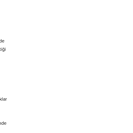
lde
iği
klar
inde