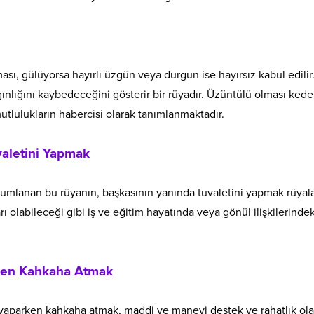
ası, gülüyorsa hayırlı üzgün veya durgun ise hayırsız kabul edilir
nlığını kaybedeceğini gösterir bir rüyadır. Üzüntülü olması kede
tlulukların habercisi olarak tanımlanmaktadır.
valetini Yapmak
rumlanan bu rüyanın, başkasının yanında tuvaletini yapmak rüyala
arı olabileceği gibi iş ve eğitim hayatında veya gönül ilişkilerindek
.
rken Kahkaha Atmak
ni yaparken kahkaha atmak, maddi ve manevi destek ve rahatlık ol