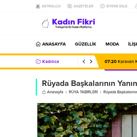
ASTROLOJİ
GAZETELER
SİTENE EKLE
ANASAYFA
GÜZELLİK
MODA
İLİ
Kadınca
07:20
Karavan K
Haberler/Bilgiler
Rüyada Başkalarının Yanı
Anasayfa
RÜYA TABİRLERİ
Rüyada Başkalarını