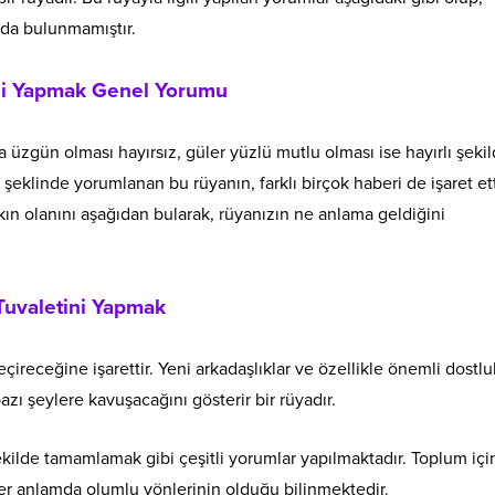
mda bulunmamıştır.
ini Yapmak Genel Yorumu
 üzgün olması hayırsız, güler yüzlü mutlu olması ise hayırlı şeki
şeklinde yorumlanan bu rüyanın, farklı birçok haberi de işaret ett
ın olanını aşağıdan bularak, rüyanızın ne anlama geldiğini
Tuvaletini Yapmak
ireceğine işarettir. Yeni arkadaşlıklar ve özellikle önemli dostlu
zı şeylere kavuşacağını gösterir bir rüyadır.
şekilde tamamlamak gibi çeşitli yorumlar yapılmaktadır. Toplum iç
 her anlamda olumlu yönlerinin olduğu bilinmektedir.