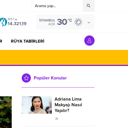
30
BIST
°C
İSTANBUL
14.321,19
AÇIK
R
RÜYA TABİRLERİ
Popüler Konular
Adriana Lima
Makyajı Nasıl
Yapılır?