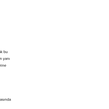
ak bu
n yanı
rine
rasında