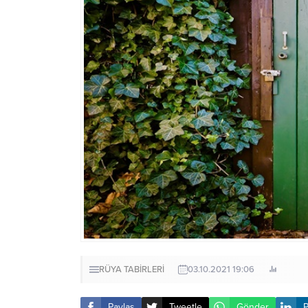
RÜYA TABİRLERİ
03.10.2021 19:06
Paylaş
Tweetle
Gönder
P