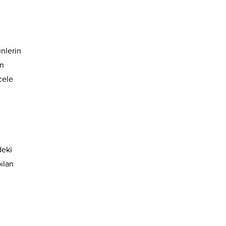
ünlerin
in
cele
deki
ılan