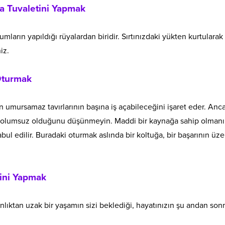
da Tuvaletini Yapmak
ların yapıldığı rüyalardan biridir. Sırtınızdaki yükten kurtularak
iz.
Oturmak
n umursamaz tavırlarının başına iş açabileceğini işaret eder. Anc
n olumsuz olduğunu düşünmeyin. Maddi bir kaynağa sahip olmanı
abul edilir. Buradaki oturmak aslında bir koltuğa, bir başarının üze
tini Yapmak
ınlıktan uzak bir yaşamın sizi beklediği, hayatınızın şu andan son