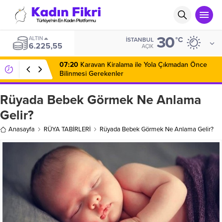
30
ALTIN
°C
İSTANBUL
6.225,55
AÇIK
07:20
Karavan Kiralama ile Yola Çıkmadan Önce
Bilinmesi Gerekenler
Rüyada Bebek Görmek Ne Anlama
Gelir?
Anasayfa
RÜYA TABİRLERİ
Rüyada Bebek Görmek Ne Anlama Gelir?