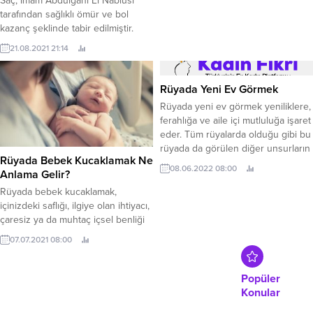
Saç, İmam Abdülgani El Nablusi
faktörlere göre rüyada ihanete
tarafından sağlıklı ömür ve bol
uğradığını görmek hakkında olumlu
kazanç şeklinde tabir edilmiştir.
yorumlarda bulunmaktadır. Rüyada
21.08.2021 21:14
İhanete Uğramak Ne Anlama Gelir?
Rüyasında ihanete uğradığını
gören kişinin, çevresinde...
Rüyada Yeni Ev Görmek
Rüyada yeni ev görmek yeniliklere,
ferahlığa ve aile içi mutluluğa işaret
eder. Tüm rüyalarda olduğu gibi bu
rüyada da görülen diğer unsurların
Rüyada Bebek Kucaklamak Ne
rüyadaki şekli ve olayların işleyişi
08.06.2022 08:00
Anlama Gelir?
farklı yorumlara sebep
olabilmektedir. Rüyada Yeni Ev
Rüyada bebek kucaklamak,
Görmek Genel Olarak Ne Manaya
içinizdeki saflığı, ilgiye olan ihtiyacı,
Gelir? Bu rüyayı gören kişinin daha
çaresiz ya da muhtaç içsel benliği
çok aile içerisindeki mutluluğa
sembolize eder. Size gülümseyen
07.07.2021 08:00
ulaşması...
bir bebek gördüyseniz, saf
mutluluk yaşıyorsunuz demektir.
Rüyada bebek görmek, zayıflığınızı
Popüler
gizlemek istediğiniz anlamına gelir;
Konular
başkalarının zayıflığınızı bilmesini