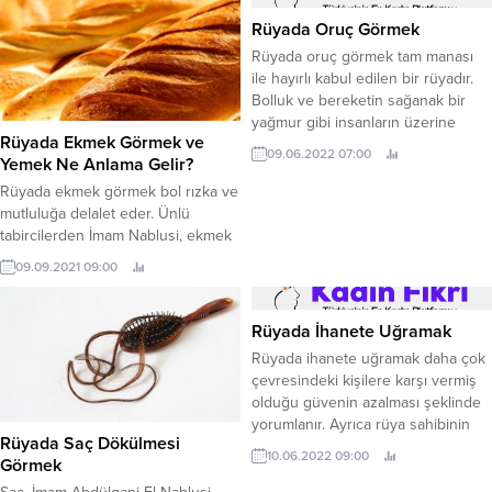
Rüyada Oruç Görmek
Rüyada oruç görmek tam manası
ile hayırlı kabul edilen bir rüyadır.
Bolluk ve bereketin sağanak bir
yağmur gibi insanların üzerine
Rüyada Ekmek Görmek ve
yağdığı bu ay, rüyada da hayırlı
09.06.2022 07:00
Yemek Ne Anlama Gelir?
şeylere işaret etmektedir. Rüyada
görülen orucun bozulması ise
Rüyada ekmek görmek bol rızka ve
dolayısıyla negatif şeylere işaret
mutluluğa delalet eder. Ünlü
eder. Rüyada Oruç Görmek Ne
tabircilerden İmam Nablusi, ekmek
Manaya Gelir? Rahmet, bolluk,
görmeye dair iki genel yorumda
09.09.2021 09:00
bereket, hastalıklara şifa,...
bulunmuştur. Imam Nablusi’ye
göre; ekmek beyaz ve tazeyse
rüya hayırlıdır. Koyu renkli unlardan
Rüyada İhanete Uğramak
yapılmış esmer ekmekler hastalık
Rüyada ihanete uğramak daha çok
ve maddi kayıp olarak tabir edilir.
çevresindeki kişilere karşı vermiş
Fakat rüyada ekmek yemek
olduğu güvenin azalması şeklinde
çoğunlukla helal kazancın ve...
yorumlanır. Ayrıca rüya sahibinin
Rüyada Saç Dökülmesi
itibar ve saygınlık kaybı
10.06.2022 09:00
Görmek
yaşayacağına işaret olarak da
görülmektedir. Rüyanın içerisindeki