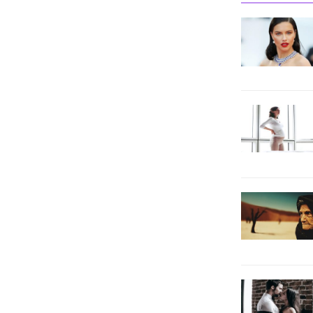
istemezsiniz. Rüyada bebek
kucakladığını görmek, eski ilgi
alanlarımızı, hobilerimizi veya
projelerimizi yeniden başlatma
zamanının...