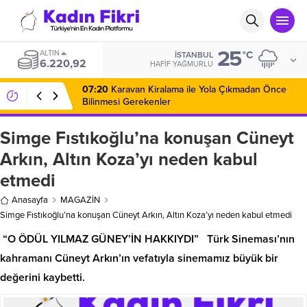
25
ALTIN
°C
İSTANBUL
6.220,92
HAFIF YAĞMURLU
07:20
Karavan Kiralama ile Yola Çıkmadan Önce
Bilinmesi Gerekenler
Simge Fıstıkoğlu’na konuşan Cüneyt
Arkın, Altın Koza’yı neden kabul
etmedi
Anasayfa
MAGAZİN
Simge Fıstıkoğlu’na konuşan Cüneyt Arkın, Altın Koza’yı neden kabul etmedi
“O ÖDÜL YILMAZ GÜNEY’İN HAKKIYDI” Türk Sineması’nın
kahramanı Cüneyt Arkın’ın vefatıyla sinemamız büyük bir
değerini kaybetti.