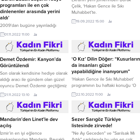
programları ile en çok
Çelik, ‘Hakan Gence ile Sıkı
dinlenenler arasında yerini
Muhabbet’te.
aldı’
19.09.2022 15:00
2009'dan bugüne yayınladığı
birbirinden güzel radyo programları
01.11.2022 11:00
ile dikkatleri üzerine çeken ve
beğeniyle takip edilen, ünlü
radyocu Burak Budak, Fix Radyo'da
uzun süredir kendi adını
‘O Kız’ Dilin Döğer: “Kusurların
Demet Özdemir: Kanyon’da
taşıyan 'Burak Budak'la Kayda
da insanları güzel
Görüntülendi
Değer' isimli programı ile
yapabildiğine inanıyorum”
Son olarak kendisine hediye olarak
dinleyicilerinden tam not alıyor.
‘Hakan Gence ile Sıkı Muhabbet’
aldığı aracı ile gündem olan güzel
programının bu haftaki konuğu ‘O
oyuncu Demet Özdemir geçtiğimiz
Kız’ dizisinin başrol oyuncusu Dilin
gün Kanyon'da objektiflerimize
22.10.2022 11:00
21.11.2022 13:10
Döğer oldu.
takılan tanıdık simalar arasındaydı.
Mandarin’den Linet’le dev
Sezer Sarıgöz Türkiye
açılış
listesinde zirvede!
İzmir’in en iyi eğlence
"Ne Ay Geceden" ve "Sarılsak Mı
mekanlarından Mandarin, Bayraklı
Artık" şarkılarıyla bu yılın en çok
Turan'ın ardından Bayraklı