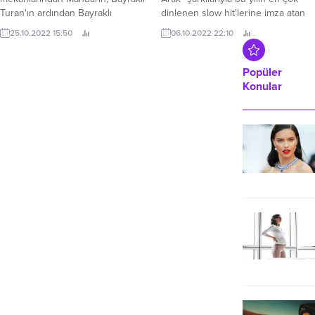
dinlenen slow hit'lerine imza atan
Salhane’deki yeni kışlık mekanını
25.10.2022 15:50
genç yıldız Sezer Sarıgöz, sözü ve
görkemli bir açılışla hizmete soktu.
06.10.2022 22:10
müziği kendisine ait "Bakma Bana
Öyle" şarkısını Goed Müzik
etiketiyle yayınladı.
Popüler
Konular