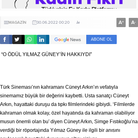
A
A
+
-
MAGAZİN
30.06.2022 00:20
ABONE OL
“O ÖDÜL YILMAZ GÜNEY’İN HAKKIYDI”
Türk Sineması’nın kahramanı Cüneyt Arkın’ın vefatıyla
sinemamız büyük bir değerini kaybetti. Usta sanatçı Cüneyt
Arkın, hayattaki duruşu da tıpkı filmlerindeki gibiydi. ‘Filmlerde
kahraman olmak kolay, özel hayatında da kahraman olabiliyor
musun önemli olan bu’ diyen Cüneyt Arkın, Simge Fıstıkoğlu’na
verdiği bir röportajında Yılmaz Güney ile ilgili bir anısını