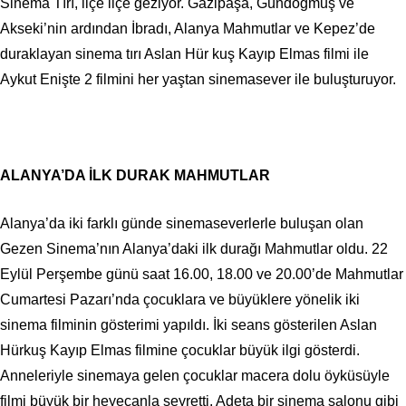
Sinema Tırı, ilçe ilçe geziyor. Gazipaşa, Gündoğmuş ve
Akseki’nin ardından İbradı, Alanya Mahmutlar ve Kepez’de
duraklayan sinema tırı Aslan Hür kuş Kayıp Elmas filmi ile
Aykut Enişte 2 filmini her yaştan sinemasever ile buluşturuyor.
ALANYA’DA İLK DURAK MAHMUTLAR
Alanya’da iki farklı günde sinemaseverlerle buluşan olan
Gezen Sinema’nın Alanya’daki ilk durağı Mahmutlar oldu. 22
Eylül Perşembe günü saat 16.00, 18.00 ve 20.00’de Mahmutlar
Cumartesi Pazarı’nda çocuklara ve büyüklere yönelik iki
sinema filminin gösterimi yapıldı. İki seans gösterilen Aslan
Hürkuş Kayıp Elmas filmine çocuklar büyük ilgi gösterdi.
Anneleriyle sinemaya gelen çocuklar macera dolu öyküsüyle
filmi büyük bir heyecanla seyretti. Adeta bir sinema salonu gibi