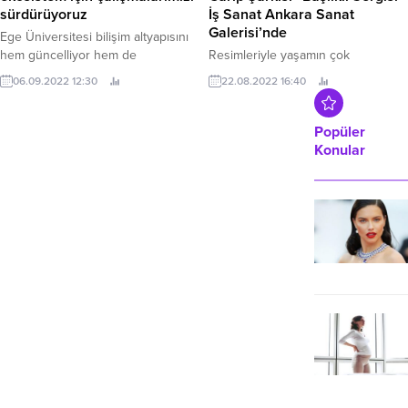
sürdürüyoruz
İş Sanat Ankara Sanat
Galerisi’nde
Ege Üniversitesi bilişim altyapısını
hem güncelliyor hem de
Resimleriyle yaşamın çok
güçlendiriyor Türkiye’nin en köklü
boyutluluğunu anlatan, figüratif
06.09.2022 12:30
22.08.2022 16:40
ve saygın araştırma
resmin sıra dışı isimlerinden Nevhiz
üniversitelerinden olan Ege
Tanyeli’nin yarım asrı aşan sanat
Üniversitesi (EÜ) dijital
hayatına dair izler
Popüler
dönüşümünü sürdürüyor.
taşıyan “Varlığımın Garip
Konular
Şarkısı” başlıklı sergisi Türkiye İş
Bankası İktisadi Bağımsızlık Müzesi
içerisinde yer alan İş Sanat Ankara
Sanat Galerisi’nde 20 Ağustos’ta
açıldı.