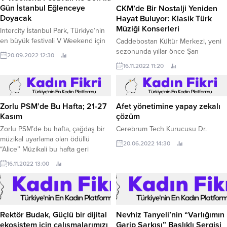
Gün İstanbul Eğlenceye
CKM’de Bir Nostalji Yeniden
Doyacak
Hayat Buluyor: Klasik Türk
Müziği Konserleri
Intercity İstanbul Park, Türkiye’nin
en büyük festivali V Weekend için
Caddebostan Kültür Merkezi, yeni
gün sayıyor.
sezonunda yıllar önce Şan
20.09.2022 12:30
Sineması’nda her hafta sonu
16.11.2022 11:20
yapılan ve büyük ilgiyle izlenen
Klasik Türk Müziği konserleri
geleneğini yeniden başlatıyor.
Zorlu PSM’de Bu Hafta; 21-27
Afet yönetimine yapay zekalı
Kasım
çözüm
Zorlu PSM’de bu hafta, çağdaş bir
Cerebrum Tech Kurucusu Dr.
müzikal uyarlama olan ödüllü
20.06.2022 14:30
“Alice’’ Müzikali bu hafta geri
dönüyor.
16.11.2022 13:00
Rektör Budak, Güçlü bir dijital
Nevhiz Tanyeli’nin “Varlığımın
ekosistem için çalışmalarımızı
Garip Şarkısı” Başlıklı Sergisi