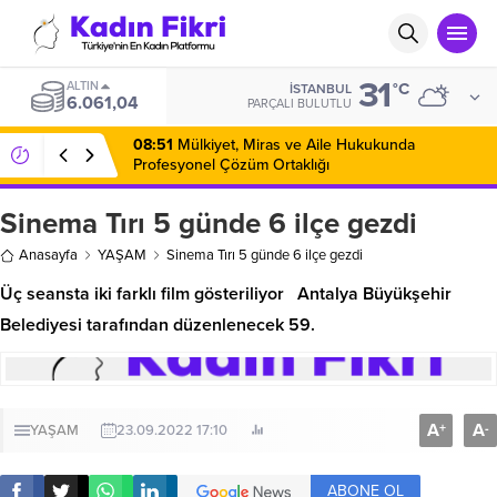
31
ALTIN
°C
İSTANBUL
6.061,04
PARÇALI BULUTLU
08:51
Mülkiyet, Miras ve Aile Hukukunda
Profesyonel Çözüm Ortaklığı
Sinema Tırı 5 günde 6 ilçe gezdi
Anasayfa
YAŞAM
Sinema Tırı 5 günde 6 ilçe gezdi
Üç seansta iki farklı film gösteriliyor Antalya Büyükşehir
Belediyesi tarafından düzenlenecek 59.
A
A
+
-
YAŞAM
23.09.2022 17:10
ABONE OL