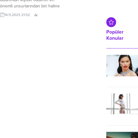
önemli unsurlarından biri haline
gelmiştir. Hair Work Shop, bu
14.11.2023 21:52
alanda sunduğu yenilikçi ve çarpıcı
saç modelleri ile dikkat çekiyor.
Bob kesim saçtan dalgalı saç
Popüler
modellerine, kısa katlı saç
Konular
kesiminden modern tasarımlara
kadar geniş bir yelpazede hizmet
sunan Hair Work Shop, saç
modasında...