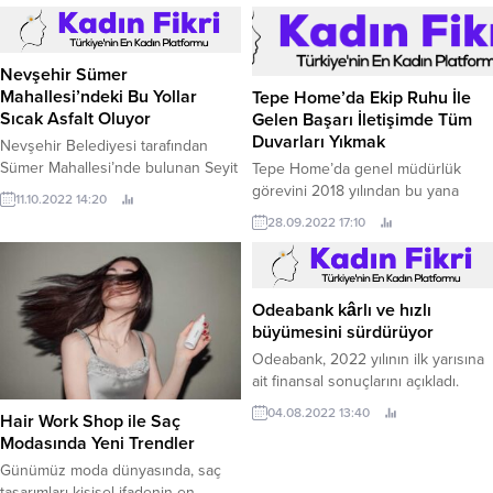
"Aydın Çiftçi Merkezi"nde yüksek
değerli ürün üretimine devam
ediliyor.
Nevşehir Sümer
Mahallesi’ndeki Bu Yollar
Tepe Home’da Ekip Ruhu İle
Sıcak Asfalt Oluyor
Gelen Başarı İletişimde Tüm
Duvarları Yıkmak
Nevşehir Belediyesi tarafından
Sümer Mahallesi’nde bulunan Seyit
Tepe Home’da genel müdürlük
Taşçı Sokak ve Eyüp Sokak’ta sıcak
görevini 2018 yılından bu yana
11.10.2022 14:20
asfalt çalışması gerçekleştiriliyor.
sürdüren Levent Çapan, şirket
28.09.2022 17:10
başarısındaki en önemli
faktörlerden birinin güçlü iletişim
olduğunu söyledi.
Odeabank kârlı ve hızlı
büyümesini sürdürüyor
Odeabank, 2022 yılının ilk yarısına
ait finansal sonuçlarını açıkladı.
04.08.2022 13:40
Hair Work Shop ile Saç
Modasında Yeni Trendler
Günümüz moda dünyasında, saç
tasarımları kişisel ifadenin en