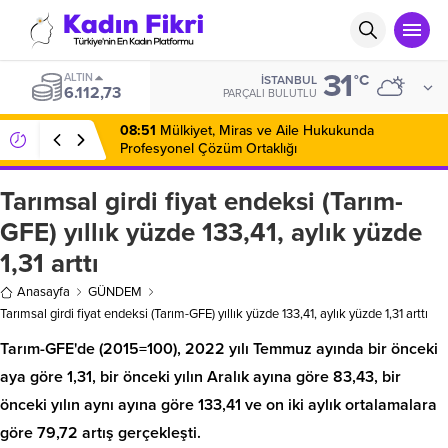
31
ALTIN
°C
İSTANBUL
6.112,73
PARÇALI BULUTLU
08:51
Mülkiyet, Miras ve Aile Hukukunda
Profesyonel Çözüm Ortaklığı
Tarımsal girdi fiyat endeksi (Tarım-
GFE) yıllık yüzde 133,41, aylık yüzde
1,31 arttı
Anasayfa
GÜNDEM
Tarımsal girdi fiyat endeksi (Tarım-GFE) yıllık yüzde 133,41, aylık yüzde 1,31 arttı
Tarım-GFE'de (2015=100), 2022 yılı Temmuz ayında bir önceki
aya göre 1,31, bir önceki yılın Aralık ayına göre 83,43, bir
önceki yılın aynı ayına göre 133,41 ve on iki aylık ortalamalara
göre 79,72 artış gerçekleşti.