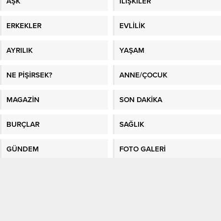
AŞK
İLİŞKİLER
ERKEKLER
EVLİLİK
AYRILIK
YAŞAM
NE PİŞİRSEK?
ANNE/ÇOCUK
MAGAZİN
SON DAKİKA
BURÇLAR
SAĞLIK
GÜNDEM
FOTO GALERİ
VİDEO GALERİ
GAZETE MANŞETLERİ
Sitene Ekle