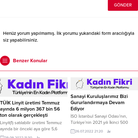
Henüz yorum yapılmamış. İlk yorumu yukarıdaki form aracılığıyla
siz yapabilirsiniz.
Benzer Konular
Sanayi Kuruluşlarımız Bizi
Gururlandırmaya Devam
TÜİK Linyit üretimi Temmuz
Ediyor
ayında 6 milyon 367 bin 56
ton olarak gerçekleşti
İSO İstanbul Sanayi Odası’nın,
Türkiye’nin 2021 yılı İkinci 500
Linyit(1) satılabilir üretimi Temmuz
Büyük Sanayi Kuruluşu
ayında bir önceki aya göre 5,6
26.07.2022 21:20
araştırmasının sonuçlarını
azalırken bir önceki yılın aynı ayına
29.09.2022 11:30