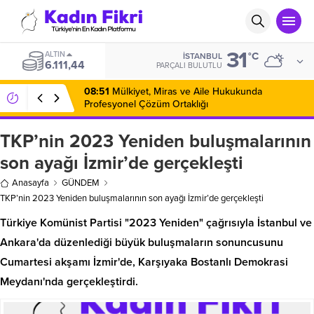
31
ALTIN
°C
İSTANBUL
6.111,44
PARÇALI BULUTLU
08:51
Mülkiyet, Miras ve Aile Hukukunda
Profesyonel Çözüm Ortaklığı
TKP’nin 2023 Yeniden buluşmalarının
son ayağı İzmir’de gerçekleşti
Anasayfa
GÜNDEM
TKP’nin 2023 Yeniden buluşmalarının son ayağı İzmir’de gerçekleşti
Türkiye Komünist Partisi "2023 Yeniden" çağrısıyla İstanbul ve
Ankara'da düzenlediği büyük buluşmaların sonuncusunu
Cumartesi akşamı İzmir'de, Karşıyaka Bostanlı Demokrasi
Meydanı'nda gerçekleştirdi.