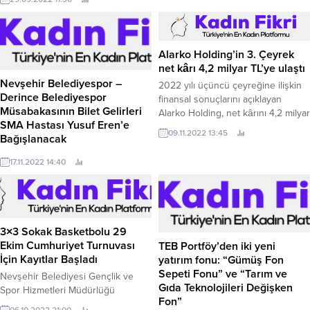
açıklamasının ardından
göre 16,7 arttı.
değerlendirmelerde bulunan
Plastik Sanayicileri Federasyonu
(PLASFED) Yönetim Kurulu Başkanı
Alarko Holding’in 3. Çeyrek
Ömer Karadeniz: “Sanayimiz ve tüm
net kârı 4,2 milyar TL’ye ulaştı
sektörlerimiz için gurur verici olan
Nevşehir Belediyespor –
2022 yılı üçüncü çeyreğine ilişkin
bu tablonun gelecek senelerde de
Derince Belediyespor
finansal sonuçlarını açıklayan
devam edeceğinden şüphem yok.
Müsabakasının Bilet Gelirleri
Alarko Holding, net kârını 4,2 milyar
SMA Hastası Yusuf Eren’e
TL seviyesine taşıyarak
09.11.2022 13:45
Bağışlanacak
beklentilerin üzerinde sonuçlar
elde etti.
Nevşehir Belediyespor Kulüp
17.11.2022 14:40
Yönetimi, hafta sonu Gazi Stadı’nda
oynanacak olan Nevşehir
Belediyespor-Belediye
Derincespor maçının tribün
gelirlerinin SMA hastası Yusuf
3×3 Sokak Basketbolu 29
Eren’e bağışlanacağını açıkladı.
Ekim Cumhuriyet Turnuvası
TEB Portföy’den iki yeni
İçin Kayıtlar Başladı
yatırım fonu: “Gümüş Fon
Sepeti Fonu” ve “Tarım ve
Nevşehir Belediyesi Gençlik ve
Gıda Teknolojileri Değişken
Spor Hizmetleri Müdürlüğü
Fon”
tarafından 29 Ekim Cumhuriyet