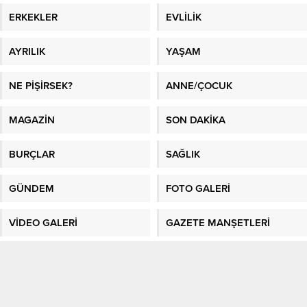
ERKEKLER
EVLİLİK
AYRILIK
YAŞAM
NE PİŞİRSEK?
ANNE/ÇOCUK
MAGAZİN
SON DAKİKA
BURÇLAR
SAĞLIK
GÜNDEM
FOTO GALERİ
VİDEO GALERİ
GAZETE MANŞETLERİ
Sitene Ekle
En İyi Makaleler
/
En İyi Sosyal Platform
/
Kadın Fikri
/
Sağlık
/
Kadın
/
En