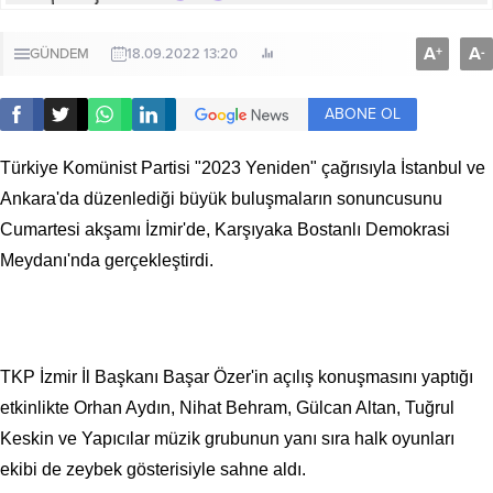
A
A
+
-
GÜNDEM
18.09.2022 13:20
ABONE OL
Türkiye Komünist Partisi
"2023 Yeniden" çağrısıyla İstanbul ve
Ankara'da düzenlediği büyük buluşmaların sonuncusunu
Cumartesi akşamı İzmir'de, Karşıyaka Bostanlı Demokrasi
Meydanı'nda gerçekleştirdi.
TKP İzmir İl Başkanı Başar Özer'in açılış konuşmasını yaptığı
etkinlikte Orhan Aydın, Nihat Behram, Gülcan Altan, Tuğrul
Keskin ve Yapıcılar müzik grubunun yanı sıra halk oyunları
ekibi de zeybek gösterisiyle sahne aldı.