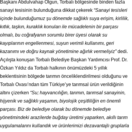
Başkanı Abdulvahap Olgun, Torbalı bölgesinde binden fazla
sanayi tesisinin bulunduğuna dikkat çekerek
“Sanayi tesisleri
içinde bulunduğumuz şu dönemde sağlıklı suya erişim, kirlilik,
kıtlık, taşkın, kuraklık konuları ile mücadelenin bir parçası
olmalı, bu coğrafyanın sorumlu birer üyesi olarak su
kayıplarının engellenmesi, suyun verimli kullanımı, geri
kazanımı ve doğru kaynak yönetimine ağırlık vermeliyiz”
dedi.
Açılışta konuşan Torbalı Belediye Başkan Yardımcısı Prof. Dr.
Özkan Yıldız da Torbalı halkının önümüzdeki 5 yıllık
beklentisinin bölgede tarımın önceliklendirilmesi olduğunu ve
Torbalı Ovası’ndan tüm Türkiye’ye tarımsal ürün verildiğinin
altını çizerken
“Su; hayvancılığın, tarımın, tarımsal sanayinin,
hijyenik ve sağlıklı yaşamın, biyolojik çeşitliliğin en önemli
parçası. Biz de belediye olarak bu dönemde belediye
yönetimindeki arazilerde buğday üretimi yaparken, akıllı tarım
uygulamalarını kullandık ve ürünlerimizi dezavantajlı gruplarla