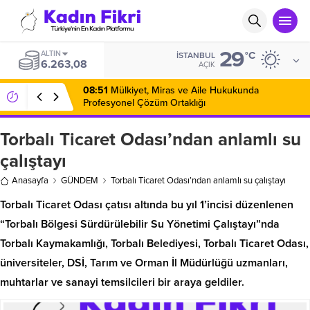
29
ALTIN
°C
İSTANBUL
6.263,08
AÇIK
08:51
Mülkiyet, Miras ve Aile Hukukunda
Profesyonel Çözüm Ortaklığı
Torbalı Ticaret Odası’ndan anlamlı su
çalıştayı
Anasayfa
GÜNDEM
Torbalı Ticaret Odası’ndan anlamlı su çalıştayı
Torbalı Ticaret Odası çatısı altında bu yıl 1’incisi düzenlenen
“Torbalı Bölgesi Sürdürülebilir Su Yönetimi Çalıştayı”nda
Torbalı Kaymakamlığı, Torbalı Belediyesi, Torbalı Ticaret Odası,
üniversiteler, DSİ, Tarım ve Orman İl Müdürlüğü uzmanları,
muhtarlar ve sanayi temsilcileri bir araya geldiler.