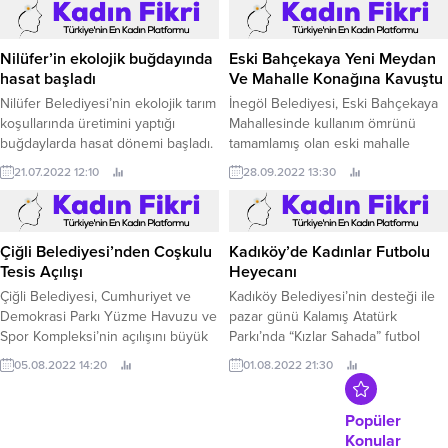
her fırsatta bir araya gelen,
ziyaretler gerçekleştirerek kente
dair ortak aklı diri tutan Kocaeli
Nilüfer’in ekolojik buğdayında
Eski Bahçekaya Yeni Meydan
Büyükşehir Belediye Başkanı Tahir
hasat başladı
Ve Mahalle Konağına Kavuştu
Büyükakın, Kocaeli Gümüşhaneliler
Nilüfer Belediyesi’nin ekolojik tarım
İnegöl Belediyesi, Eski Bahçekaya
Vakfı'nın...
koşullarında üretimini yaptığı
Mahallesinde kullanım ömrünü
buğdaylarda hasat dönemi başladı.
tamamlamış olan eski mahalle
konağını yıkarak burada
21.07.2022 12:10
28.09.2022 13:30
hayırseverlerin de katkılarıyla yeni
ve modern bir Mahalle Konağı
yaptı.
Çiğli Belediyesi’nden Coşkulu
Kadıköy’de Kadınlar Futbolu
Tesis Açılışı
Heyecanı
Çiğli Belediyesi, Cumhuriyet ve
Kadıköy Belediyesi’nin desteği ile
Demokrasi Parkı Yüzme Havuzu ve
pazar günü Kalamış Atatürk
Spor Kompleksi’nin açılışını büyük
Parkı’nda “Kızlar Sahada” futbol
bir katılımla gerçekleştirdi.
turnuvası gerçekleşti.
05.08.2022 14:20
01.08.2022 21:30
Popüler
Konular