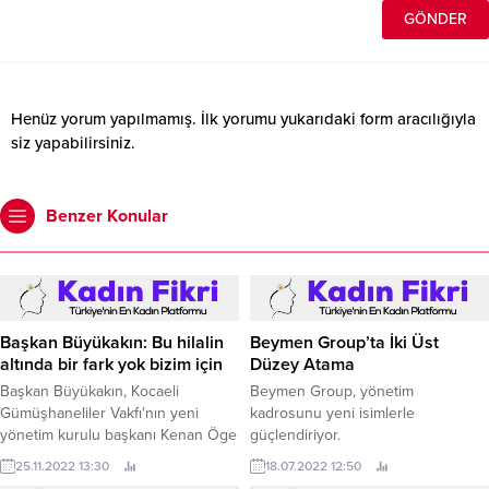
Henüz yorum yapılmamış. İlk yorumu yukarıdaki form aracılığıyla
siz yapabilirsiniz.
Benzer Konular
Başkan Büyükakın: Bu hilalin
Beymen Group’ta İki Üst
altında bir fark yok bizim için
Düzey Atama
Başkan Büyükakın, Kocaeli
Beymen Group, yönetim
Gümüşhaneliler Vakfı'nın yeni
kadrosunu yeni isimlerle
yönetim kurulu başkanı Kenan Öge
güçlendiriyor.
ve yönetim kurulu üyeleriyle
25.11.2022 13:30
18.07.2022 12:50
buluştu Sivil Toplum Kuruluşlarıyla