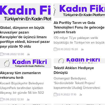
Ak Portföy Tarım ve Gıda
Teknolojileri Fonu ile geleceğe
Global, dünyanın en büyük
yatırım fırsatı
kruvaziyer pazarı
Karayipler’de üçüncü limanı
170 milyar TL’ye yaklaşan varlık
portföye ekledi, küresel pazar
büyüklüğü ile Türkiye’nin en büyük
payı yüzde 10 oldu
özel portföy yönetim şirketi Ak
20.10.2022 15:20
Portföy, ‘Tarım ve Gıda Teknolojileri
Global Yatırım Holding bağlı
17.08.2022 12:00
Değişken Fonu’nu yatırımcılarına
kuruluşu ve dünyanın en büyük
sundu.
kruvaziyer liman işletmecisi Global
Ports Holding (GPH), dünyanın en
Tekstil Atıkları Hediyeye
büyük kruvaziyer pazarı
Dönüştü
Akçaray tüm zamanların
Karayipler’de ABD’ye bağlı özerk
rekorunu kırdı
Osmangazi Belediyesi,
bölge Porto Riko’nun başkenti San
‘Sürdürülebilir Tekstil Projesi’
Kocaeli Büyükşehir Belediyesi
Juan Kruvaziyer Limanını
kapsamında Uludağ Üniversitesi
UlaşımPark tarafından işletilen
portföyüne ekledi.
tarafından düzenlenen ‘Atığın
Akçaray, bir günde 56 bin 502
22.11.2022 17:10
Modası Geçti’ etkinliğinde stant
yolcu taşıyarak tüm zamanların
11.09.2022 12:30
açtı.
yolcu taşıma rekorunu kırdı.