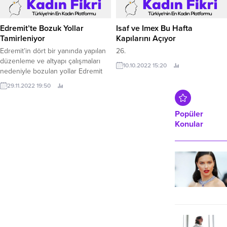
Edremit’te Bozuk Yollar
Isaf ve Imex Bu Hafta
Tamirleniyor
Kapılarını Açıyor
Edremit’in dört bir yanında yapılan
26.
düzenleme ve altyapı çalışmaları
10.10.2022 15:20
nedeniyle bozulan yollar Edremit
Belediyesi tarafından tamir ediliyor.
29.11.2022 19:50
Popüler
Konular