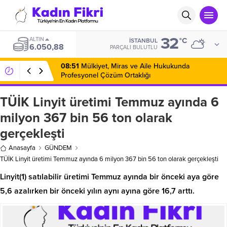
32
ALTIN
°C
İSTANBUL
6.050,88
PARÇALI BULUTLU
08:51
Mülkiyet, Miras ve Aile Hukukunda
Profesyonel Çözüm Ortaklığı
TÜİK Linyit üretimi Temmuz ayında 6
milyon 367 bin 56 ton olarak
gerçekleşti
Anasayfa
GÜNDEM
TÜİK Linyit üretimi Temmuz ayında 6 milyon 367 bin 56 ton olarak gerçekleşti
Linyit(1) satılabilir üretimi Temmuz ayında bir önceki aya göre
5,6 azalırken bir önceki yılın aynı ayına göre 16,7 arttı.