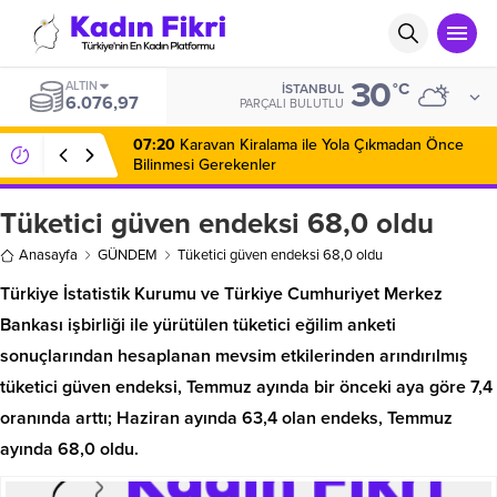
30
ALTIN
°C
İSTANBUL
6.076,97
PARÇALI BULUTLU
07:20
Karavan Kiralama ile Yola Çıkmadan Önce
Bilinmesi Gerekenler
Tüketici güven endeksi 68,0 oldu
Anasayfa
GÜNDEM
Tüketici güven endeksi 68,0 oldu
Türkiye İstatistik Kurumu ve Türkiye Cumhuriyet Merkez
Bankası işbirliği ile yürütülen tüketici eğilim anketi
sonuçlarından hesaplanan mevsim etkilerinden arındırılmış
tüketici güven endeksi, Temmuz ayında bir önceki aya göre 7,4
oranında arttı; Haziran ayında 63,4 olan endeks, Temmuz
ayında 68,0 oldu.