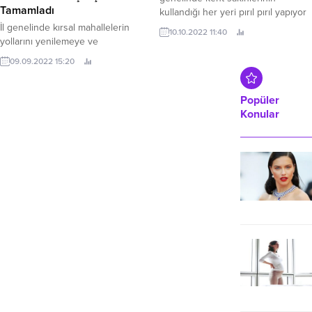
Tamamladı
kullandığı her yeri pırıl pırıl yapıyor
Kocaeli Büyükşehir Belediyesi, ana
İl genelinde kırsal mahallelerin
10.10.2022 11:40
arterler başta olmak üzere şehir
yollarını yenilemeye ve
genelindeki cadde, durak, üst
genişletmeye devam eden Muğla
09.09.2022 15:20
geçitlerde temizlik çalışması
Büyükşehir Belediyesi, Datça’da
gerçekleştiriyor.
çalışmalarını yoğunlaştırdı.
Popüler
Konular