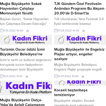
Muğla Büyükşehir Sokak
TJK Gündem Özel Festivalin
Hayvanları Çalıştayı
Ardından Programı Bu Akşam
Memnuniyet Yarattı
20.00’de D-Smart’ta
Başkan Gürün, “Sokak Hayvanları
TJK Uluslararası Yarış Festivali 3-4
İçin Çalışmaya Devam Edeceğiz”
Eylül tarihlerinde İstanbul
Muğla Büyükşehir Belediyesi
Veliefendi Hipodromu’nda
11.10.2022 16:00
07.09.2022 14:30
tarafından düzenlenen sokak
gerçekleşirken 2 günde yaşanan
hayvanları çalıştayı ve yayımlanan
tüm olayların özeti ve önemli
sonuç raporu memnuniyet yarattı.
isimlerle röportajlar TJK Gündem
Özel – Festivalin ardından
Turizmin Oscar ödülü İzmir
Muğla Büyükşehir ile Engelsiz
programıyla bu akşam 20.
Büyükşehir Belediyesi’ne
Plajlar artıyor, engeller
azalıyor
İzmir’in tarihi ve kültürel değerlerini
koruyarak turizm faaliyetlerini
Muğla Büyükşehir Belediyesi,
destekleyen İzmir Büyükşehir
Engelsiz Plajlar projesiyle engelli
Belediyesi, uluslararası alanda
vatandaşların herkes gibi rahatça
10.11.2022 13:10
01.07.2022 15:40
ödüllendirildi.
denizle buluşmalarını sağlıyor.
Kocaeli baştanbaşa
temizleniyor
Muğla Büyükşehir Datça-
Büyükşehir ekipleri, Kocaeli
Yaka’da Asfalt Çalışmasını
genelinde kent sakinlerinin