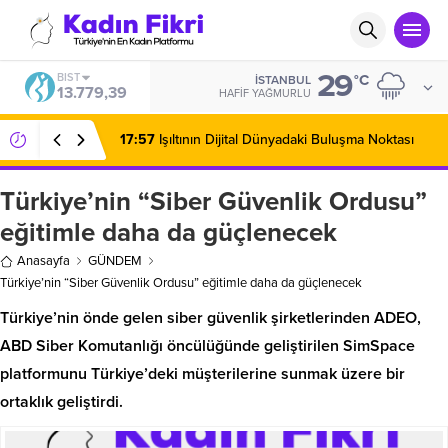
29
BIST
°C
İSTANBUL
13.779,39
HAFIF YAĞMURLU
17:57
Işıltının Dijital Dünyadaki Buluşma Noktası
Türkiye’nin “Siber Güvenlik Ordusu”
eğitimle daha da güçlenecek
Anasayfa
GÜNDEM
Türkiye’nin “Siber Güvenlik Ordusu” eğitimle daha da güçlenecek
Türkiye’nin önde gelen siber güvenlik şirketlerinden ADEO,
ABD Siber Komutanlığı öncülüğünde geliştirilen SimSpace
platformunu Türkiye’deki müşterilerine sunmak üzere bir
ortaklık geliştirdi.