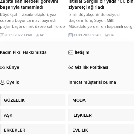
Zabıta sahillerdeki görevini
İstiklal Sergisi bir yılda 100 bin
asgari düzeyde etkilenmesini
başarıyla tamamladı
ziyaretçi ağırladı
amaçlayan işverenler, çalışanlarına
Büyükşehir Zabıta ekipleri, yaz
İzmir Büyükşehir Belediyesi
önemli oranlarda maaş artışı
sezonu boyunca mavi bayraklı
Başkanı Tunç Soyer, Milli
yapıyorlar.
plajlar başta olmak üzere sahillerde
Mücadele’ye dair en kapsamlı sergi
görev yaptı Kocaeli’de 15
olan "Büyük Zafer'in 100.
20.09.2022 13:40
141
09.09.2022 18:40
104
Haziran’da açılan deniz sezonuyla
birlikte Kocaeli Büyükşehir
Belediyesi Zabıta ekipleri,
Kadın Fikri Hakkımızda
İletişim
sahillerde görev yapmaya
başlamıştı.
Künye
Gizlilik Politikası
Üyelik
İhracat müşterisi bulma
GÜZELLİK
MODA
AŞK
İLİŞKİLER
ERKEKLER
EVLİLİK