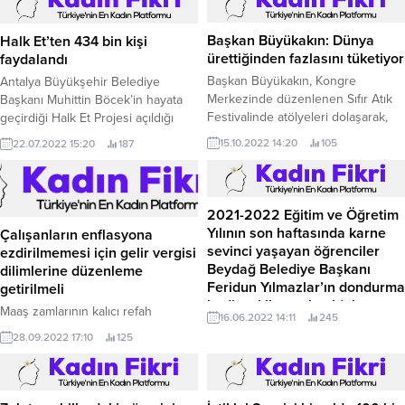
Halk Et’ten 434 bin kişi
Başkan Büyükakın: Dünya
faydalandı
ürettiğinden fazlasını tüketiyor
Antalya Büyükşehir Belediye
Başkan Büyükakın, Kongre
Başkanı Muhittin Böcek’in hayata
Merkezinde düzenlenen Sıfır Atık
geçirdiği Halk Et Projesi açıldığı
Festivalinde atölyeleri dolaşarak,
günden itibaren Antalyalıların
katkı sunanlara teşekkür etti
22.07.2022 15:20
187
15.10.2022 14:20
105
yoğun ilgisini görüyor.
Kocaeli Büyükşehir Belediye
Başkanı Tahir Büyükakın,
sürdürülebilir bir dünya amacıyla
düzenlenen Sıfır Atık Festivalinin
2021-2022 Eğitim ve Öğretim
açılış programının arından Kocaeli
Yılının son haftasında karne
Çalışanların enflasyona
Kongre Merkezinden kurulan stant
sevinci yaşayan öğrenciler
ezdirilmemesi için gelir vergisi
ve atölyeleri ziyaret eti.
Beydağ Belediye Başkanı
dilimlerine düzenleme
Feridun Yılmazlar’ın dondurma
getirilmeli
hediyesi ile mutlu oldular.
Maaş zamlarının kalıcı refah
16.06.2022 14:11
245
Beydağ Atatürk İlkokulu-Ortaokulu,
sağlayabilmesi için gelir vergisine
28.09.2022 17:10
125
80.
düzenleme şart Son bir yıldır
ülkemizi etkisi altına alan yüksek
enflasyon sebebiyle, çalışanlarının
hızla yükselen fiyat artışlarından