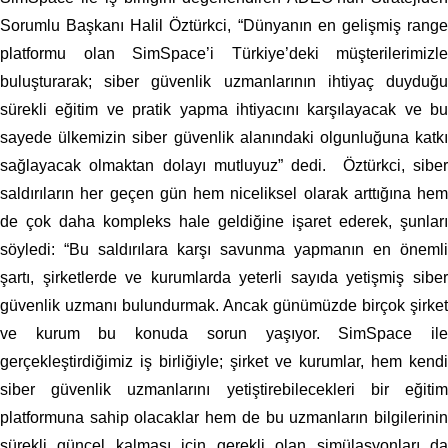
Sorumlu Başkanı Halil Öztürkci
, “Dünyanın en gelişmiş rang
platformu olan SimSpace’i Türkiye’deki müşterilerimizle
buluşturarak; siber güvenlik uzmanlarının ihtiyaç duyduğu
sürekli eğitim ve pratik yapma ihtiyacını karşılayacak ve bu
sayede ülkemizin siber güvenlik alanındaki olgunluğuna katkı
sağlayacak olmaktan dolayı mutluyuz” dedi. Öztürkci, siber
saldırıların her geçen gün hem niceliksel olarak arttığına hem
de çok daha kompleks hale geldiğine işaret ederek, şunları
söyledi: “Bu saldırılara karşı savunma yapmanın en önemli
şartı, şirketlerde ve kurumlarda yeterli sayıda yetişmiş siber
güvenlik uzmanı bulundurmak. Ancak günümüzde birçok şirket
ve kurum bu konuda sorun yaşıyor. SimSpace ile
gerçekleştirdiğimiz iş birliğiyle; şirket ve kurumlar, hem kendi
siber güvenlik uzmanlarını yetiştirebilecekleri bir eğitim
platformuna sahip olacaklar hem de bu uzmanların bilgilerinin
sürekli güncel kalması için gerekli olan simülasyonları da