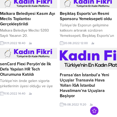
kampanya dönemi için tüm
Vatandaşlar aile hekimliklerinde
hazırlıklarını tamamladı.
nitelikli muayeneye erişebilecek.
Malkara Belediyesi Kasım Ayı
Beşiktaş Esports’un Resmi
Meclis Toplantısı
Sponsoru Yemeksepeti oldu
Gerçekleştirildi
Türkiye’de Esporun gelişimine
Malkara Belediye Meclisi 5393
katkısını artırarak sürdüren
Sayılı Yasanın 20.
Yemeksepeti, Beşiktaş Esports’un
da Resmi Sponsoru oldu.
01.11.2022 18:40
20.08.2022 12:00
senCard Flexi Peryön’de İlk
Defa Yapılan HR Tech
Oturumuna Katıldı
Fransa’dan İstanbul’a Yeni
Uçuşlar Transavia Hava
Türkiye’nin önde gelen sigorta
Yolları İGA İstanbul
şirketlerinin üyesi olduğu ve üye
Havalimanı’na Uçuşlara
şirket sigortalılarının tüm
11.10.2022 14:40
Başlıyor
ihtiyaçlarını tek kanaldan
yönetmelerini sağlayan senCard’ın
Air France-KLM ortaklığına ait olan
19.08.2022 11:20
çalışan ödüllendirme platformu
Transavia Hava Yolları, Paris Orly
senCard Flexi; 5-6 Ekim tarihlerinde
Havalimanı’ndan haftada 4 gün,