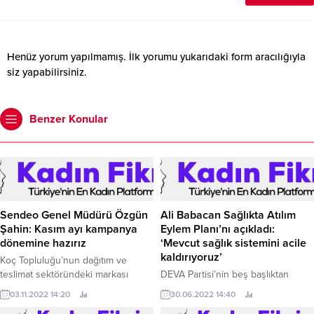
Henüz yorum yapılmamış. İlk yorumu yukarıdaki form aracılığıyla
siz yapabilirsiniz.
Benzer Konular
Sendeo Genel Müdürü Özgün
Ali Babacan Sağlıkta Atılım
Şahin: Kasım ayı kampanya
Eylem Planı’nı açıkladı:
dönemine hazırız
‘Mevcut sağlık sistemini acile
kaldırıyoruz’
Koç Topluluğu’nun dağıtım ve
teslimat sektöründeki markası
DEVA Partisi’nin beş başlıktan
Sendeo, tüm dünyada her yıl kasım
oluşan Sağlıkta Atılım Eylem
03.11.2022 14:20
30.06.2022 14:40
ayında düzenlenen e-ticaret
Planı’ndan öne çıkanlar şöyle: