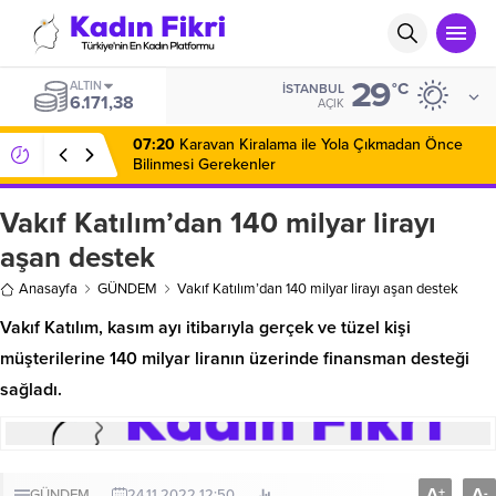
29
ALTIN
°C
İSTANBUL
6.171,38
AÇIK
07:20
Karavan Kiralama ile Yola Çıkmadan Önce
Bilinmesi Gerekenler
Vakıf Katılım’dan 140 milyar lirayı
aşan destek
Anasayfa
GÜNDEM
Vakıf Katılım’dan 140 milyar lirayı aşan destek
Vakıf Katılım, kasım ayı itibarıyla gerçek ve tüzel kişi
müşterilerine 140 milyar liranın üzerinde finansman desteği
sağladı.
A
A
+
-
GÜNDEM
24.11.2022 12:50