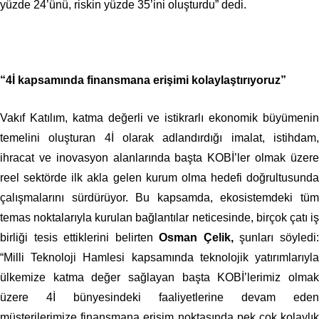
yüzde 24’ünü, riskin yüzde 35’ini oluşturdu” dedi.
“4İ kapsamında finansmana erişimi kolaylaştırıyoruz”
Vakıf Katılım, katma değerli ve istikrarlı ekonomik büyümenin
temelini oluşturan 4İ olarak adlandırdığı imalat, istihdam,
ihracat ve inovasyon alanlarında başta KOBİ’ler olmak üzere
reel sektörde ilk akla gelen kurum olma hedefi doğrultusunda
çalışmalarını sürdürüyor. Bu kapsamda, ekosistemdeki tüm
temas noktalarıyla kurulan bağlantılar neticesinde, birçok çatı iş
birliği tesis ettiklerini belirten
Osman Çelik,
şunları söyledi
“Milli Teknoloji Hamlesi kapsamında teknolojik yatırımlarıyla
ülkemize katma değer sağlayan başta KOBİ’lerimiz olmak
üzere 4İ bünyesindeki faaliyetlerine devam eden
müşterilerimize finansmana erişim noktasında pek çok kolaylık