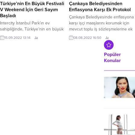
Türkiye’nin En Büyük Festivali
Çankaya Belediyesinden
V Weekend İçin Geri Sayım
Enflasyona Karşı Ek Protokol
Başladı
Çankaya Belediyesinde enflasyona
Intercity İstanbul Park’ın ev
karşı işçi maaşlarını korumak için
sahipliğinde, Türkiye’nin en büyük
mevcut toplu iş sözleşmelerine ek
festivali olacak “V Weekend”
protokol yapıldı.
15.09.2022 13:14
08.08.2022 16:50
festivali için geri sayım başladı.
Popüler
Konular