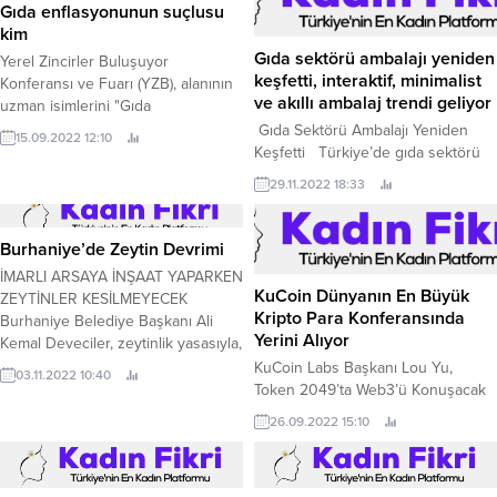
Gıda enflasyonunun suçlusu
kim
Gıda sektörü ambalajı yeniden
Yerel Zincirler Buluşuyor
keşfetti, interaktif, minimalist
Konferansı ve Fuarı (YZB), alanının
ve akıllı ambalaj trendi geliyor
uzman isimlerini "Gıda
Enflasyonunun Suçlusu Kim?"
Gıda Sektörü Ambalajı Yeniden
15.09.2022 12:10
oturumunda buluşturdu.
Keşfetti Türkiye’de gıda sektörü
ambalajı yeniden keşfediyor.
29.11.2022 18:33
Burhaniye’de Zeytin Devrimi
İMARLI ARSAYA İNŞAAT YAPARKEN
KuCoin Dünyanın En Büyük
ZEYTİNLER KESİLMEYECEK
Kripto Para Konferansında
Burhaniye Belediye Başkanı Ali
Yerini Alıyor
Kemal Deveciler, zeytinlik yasasıyla,
daha önce imara açılmış olan
KuCoin Labs Başkanı Lou Yu,
03.11.2022 10:40
arsalara yapılacak inşaat alanlarında
Token 2049’ta Web3’ü Konuşacak
bulunan zeytin ağaçlarının
Global kripto para borsası KuCoin
26.09.2022 15:10
kesilmesine karşı çıkarak meclis
Singapur’da düzenlenecek olan
kararı aldı.
Token 2049 konferansına katılıyor.