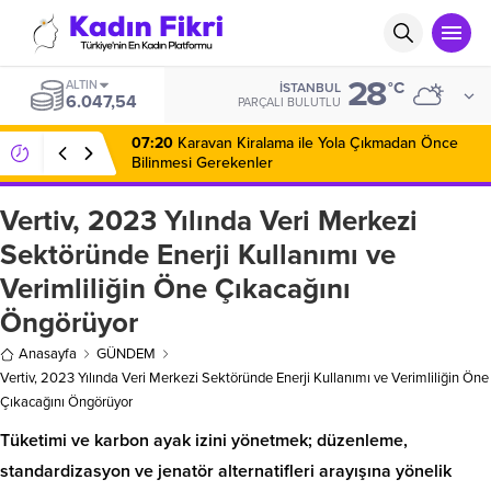
28
ALTIN
°C
İSTANBUL
6.047,54
PARÇALI BULUTLU
07:20
Karavan Kiralama ile Yola Çıkmadan Önce
Bilinmesi Gerekenler
Vertiv, 2023 Yılında Veri Merkezi
Sektöründe Enerji Kullanımı ve
Verimliliğin Öne Çıkacağını
Öngörüyor
Anasayfa
GÜNDEM
Vertiv, 2023 Yılında Veri Merkezi Sektöründe Enerji Kullanımı ve Verimliliğin Öne
Çıkacağını Öngörüyor
Tüketimi ve karbon ayak izini yönetmek; düzenleme,
standardizasyon ve jenatör alternatifleri arayışına yönelik