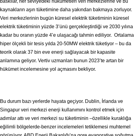
baskılar, her seviyedeki hükümetleri veri merkezlerine ve bu
kaynakların aşırı tüketimine daha yakından bakmaya zorluyor.
Veri merkezlerinin bugün küresel elektrik tüketiminin küresel
elektrik tüketiminin yüzde 3’ünü gerçekleştirdiği ve 2030 yılına
kadar bu oranın yüzde 4’e ulaşacağı tahmin ediliyor. Ortalama
hiper ölçekli bir tesis yılda 20-50MW elektrik tüketiyor – bu da
teorik olarak 37 bin eve enerji sağlayacak bir kapasite
anlamına geliyor. Vertiv uzmanları bunun 2023’te artan bir
hükümet incelemesine yol açmasını bekliyor.
Bu durum bazı yerlerde hayata geçiyor. Dublin, İrlanda ve
Singapur veri merkezi enerji kullanımını kontrol etmek için
adımlar attı ve veri merkezi su tüketiminin –özellikle kuraklığa
eğilimli bölgelerde-benzer incelemeleri tetiklemesi muhtemel
görünüyor. ABD Enerji Bakanlığı’na gore evaporative soğutma