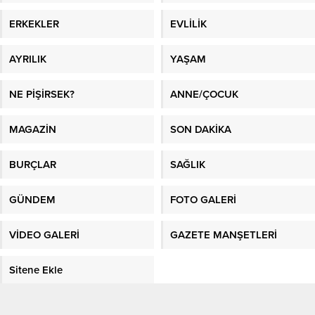
ERKEKLER
EVLİLİK
AYRILIK
YAŞAM
NE PİŞİRSEK?
ANNE/ÇOCUK
MAGAZİN
SON DAKİKA
BURÇLAR
SAĞLIK
GÜNDEM
FOTO GALERİ
VİDEO GALERİ
GAZETE MANŞETLERİ
Sitene Ekle
En İyi Makaleler
/
En İyi Sosyal Platform
/
Kadın Fikri
/
Sağlık
/
Kadın
/
En