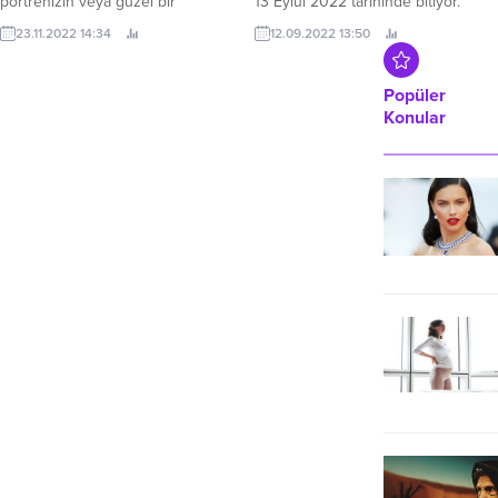
portrenizin veya güzel bir
13 Eylül 2022 tarihinde bitiyor.
manzaradaki detayların muhteşem
23.11.2022 14:34
12.09.2022 13:50
fotoğraflarını mı çekmek
istiyorsunuz? Yeni HUAWEI Mate
50 Pro ve ilk 10 seviyeli
Popüler
ayarlanabilir fiziksel diyafram
Konular
açıklığına sahip Ultra Açıklıklı
Kamera, fotoğraflarınıza hayat
katacak.