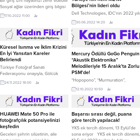
Bir giriş izni hayatınızı zehir edebilir
Bölgesi’nin lideri oldu
Sosyal ağlar üzerinden giriş bilgisi
izni verdiğiniz uygulamalar dikkat
Dell Technologies, IDC’nin 2022 yılı
17.10.2022 11:00
edilmezse büyük sorun
ilk çeyreğine ait Depolama Tracker
30.06.2022 14:20
yaşatabiliyor.
verilerine göre; Orta Doğu, Türkiye
ve Afrika (META) bölgesinde
Kurumsal Depolama Sistemleri
pazar kategorisinde çift haneli
Küresel Isınma ve İklim Krizini
rekor bir büyüme elde etti.
En İyi Yansıtan Kareler
Mercury Ödüllü GoGo Penguin
Belirlendi
“Akustik Elektronika”
Melodileriyle 15 Aralık’ta Zorlu
Türkiye Fotoğraf Sanatı
PSM’de!
Federasyonu onayıyla, Gölcük
Belediyesi ve Gölcük Fotoğraf ve
“Hopopono”, “Murmuration”,
24.11.2022 18:00
Sinema Sanatı Derneği (GFSD)
“Garden Dog Barbecue” gibi
12.10.2022 10:50
tarafından düzenlenen, “Küresel
hitleriyle tanıdığımız, caz,
Isınma - İklim Krizi” konulu 7.
electronica ve nu-caz’ı deneysel ve
minimalist yaklaşımlarla
harmanlayan, 2014 yılında Mercury
HUAWEI Mate 50 Pro ile
Başarısı sırası değil, puana
ödüllerinde ‘’v2.
fotoğrafçılık potansiyelinizi
göre tercih yapılacak!
keşfedin
YKS ek tercih dönemi, 13 Eylül’de
Geceleri şehrin silüetinin, aile
sona eriyor YKS ek tercih dönemi,