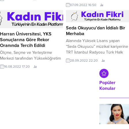
vatandaşa hizmet veriyor.
yaşatılmasına da katkı sağlıyor.
07.09.2022 16:50
Seda Okuyucu’dan İddialı Bir
Merhaba
Harran Üniversitesi, YKS
Sonuçlarına Göre Rekor
Alanında Yüksek Lisans yapan
Oranında Tercih Edildi
“Seda Okuyucu” müzikal kariyerine
TRT İstanbul Radyosu Türk Halk
Ölçme, Seçme ve Yerleştirme
Müziği Gençlik Korosu’nda başladı.
Merkezi tarafından Yükseköğretim
28.09.2022 22:20
Kurumları Sınavı 2022 –YKS
16.08.2022 17:20
yerleştirme sonuçları açıklandı.
Popüler
Konular