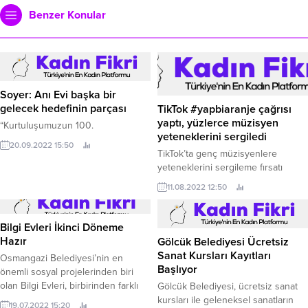
Benzer Konular
Soyer: Anı Evi başka bir
gelecek hedefinin parçası
TikTok #yapbiaranje çağrısı
yaptı, yüzlerce müzisyen
“Kurtuluşumuzun 100.
yeteneklerini sergiledi
20.09.2022 15:50
TikTok’ta genç müzisyenlere
yeteneklerini sergileme fırsatı
sunan #yapbiaranje challenge'ı 2
11.08.2022 12:50
binden fazla videoyla 30 milyon
görüntülenmeyi aştı.
Bilgi Evleri İkinci Döneme
Hazır
Gölcük Belediyesi Ücretsiz
Sanat Kursları Kayıtları
Osmangazi Belediyesi’nin en
Başlıyor
önemli sosyal projelerinden biri
olan Bilgi Evleri, birbirinden farklı
Gölcük Belediyesi, ücretsiz sanat
eğitim programıyla yüzlerce
kursları ile geleneksel sanatların
19.07.2022 15:20