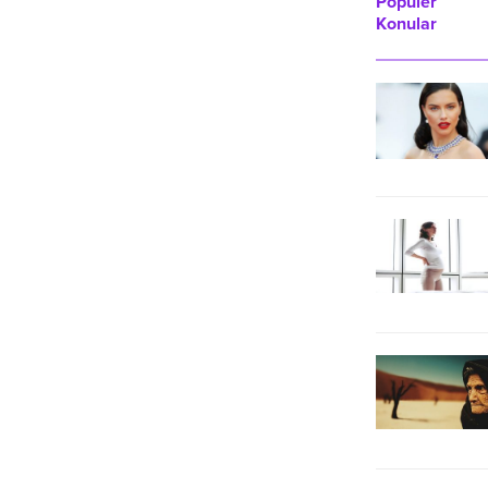
Popüler
müzisyenler Bilge Su, İsa
Konular
Özkocaman ve Atilla Volga Göl
Kenarı Amfi Tiyatro’da sahne aldı.