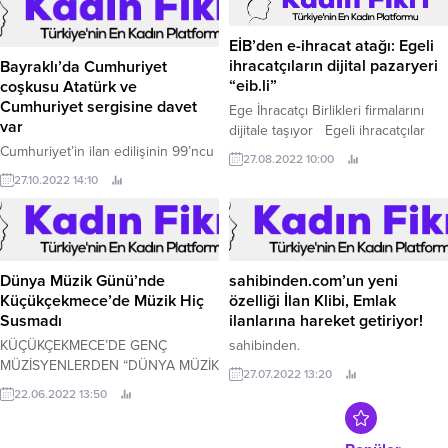
Kapalı Beta testin ardından World
War 3, Açık Beta sürümüyle
EİB’den e-ihracat atağı: Egeli
ücretsiz modele geçiş yapıyor.
ihracatçıların dijital pazaryeri
Bayraklı’da Cumhuriyet
“eib.li”
coşkusu Atatürk ve
Cumhuriyet sergisine davet
Ege İhracatçı Birlikleri firmalarını
var
dijitale taşıyor Egeli ihracatçılar
hedefine e-ihracat ile ulaşacak
Cumhuriyet’in ilan edilişinin 99’ncu
27.08.2022 10:00
2021'de perakende e-ticaret
yıl dönümünü coşkulu etkinlikle
27.10.2022 14:10
satışları dünya çapında yaklaşık 4,9
kutlayacak olan Bayraklı Belediyesi,
trilyon dolara ulaştı.
Cumhuriyet Sergisi’ne ev sahipliği
yapacak.
Dünya Müzik Günü’nde
sahibinden.com’un yeni
Küçükçekmece’de Müzik Hiç
özelliği İlan Klibi, Emlak
Susmadı
ilanlarına hareket getiriyor!
KÜÇÜKÇEKMECE’DE GENÇ
sahibinden.
MÜZİSYENLERDEN “DÜNYA MÜZİK
27.07.2022 13:20
GÜNÜ” KONSERİ Küçükçekmece
22.06.2022 13:50
Belediyesi tarafından 21 Haziran
Dünya Müzik Günü dolayısıyla
düzenlenen etkinlikte, genç