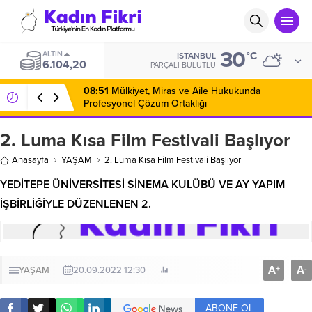
30
ALTIN
°C
İSTANBUL
6.104,20
PARÇALI BULUTLU
08:51
Mülkiyet, Miras ve Aile Hukukunda
Profesyonel Çözüm Ortaklığı
2. Luma Kısa Film Festivali Başlıyor
Anasayfa
YAŞAM
2. Luma Kısa Film Festivali Başlıyor
YEDİTEPE ÜNİVERSİTESİ SİNEMA KULÜBÜ VE AY YAPIM
İŞBİRLİĞİYLE DÜZENLENEN 2.
A
A
+
-
YAŞAM
20.09.2022 12:30
ABONE OL