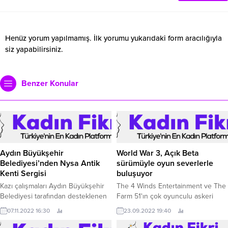
Henüz yorum yapılmamış. İlk yorumu yukarıdaki form aracılığıyla
siz yapabilirsiniz.
Benzer Konular
Aydın Büyükşehir
World War 3, Açık Beta
Belediyesi’nden Nysa Antik
sürümüyle oyun severlerle
Kenti Sergisi
buluşuyor
Kazı çalışmaları Aydın Büyükşehir
The 4 Winds Entertainment ve The
Belediyesi tarafından desteklenen
Farm 51'ın çok oyunculu askeri
Nysa antik kentiyle ilgili resim
nişancı oyunu World War 3'nin Açık
07.11.2022 16:30
23.09.2022 19:40
sergisi açıldı.
Beta Testi, 29 Eylül 2022'de oyun
severlerle buluşuyor! Bir dizi