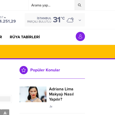
31
IST
°C
İSTANBUL
4.251,29
PARÇALI BULUTLU
R
RÜYA TABİRLERİ
Popüler Konular
Adriana Lima
Makyajı Nasıl
Yapılır?
A
-