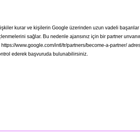
lişkiler kurar ve kişilerin Google üzerinden uzun vadeli başarılar
çlenmelerini sağlar. Bu nedenle ajansınız için bir partner unvanı
tps://www.google.com/intl/tr/partners/become-a-partner/ adre
ntrol ederek başvuruda bulunabilirsiniz.