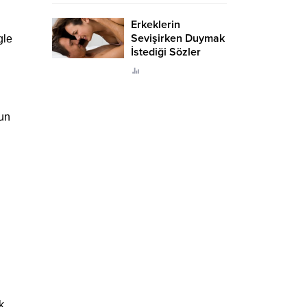
Erkeklerin
Sevişirken Duymak
gle
İstediği Sözler
Neler?
un
k