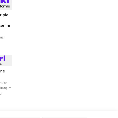
riple
er’ını
ızlı
IP
işmiş
Play”
lu
Profil
 ...
ine
ik’te
letişim
li