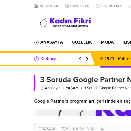
ASTROLOJİ
GAZETELER
SİTENE EKLE
ANASAYFA
GÜZELLİK
MODA
İLİ
Kadınca
11:15
Cilt Kalit
Haberler/Bilgiler
3 Soruda Google Partner N
Anasayfa
YAŞAM
3 Soruda Google Partner Nedi
Google Partners programları içerisinde en seç
YAŞAM
20.10.2022 13:00