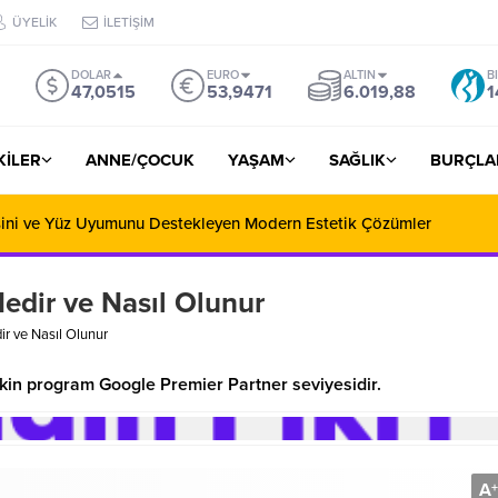
ÜYELİK
İLETİŞİM
DOLAR
EURO
ALTIN
B
47,0515
53,9471
6.019,88
1
ŞKİLER
ANNE/ÇOCUK
YAŞAM
SAĞLIK
BURÇLA
esini ve Yüz Uyumunu Destekleyen Modern Estetik Çözümler
edir ve Nasıl Olunur
r ve Nasıl Olunur
kin program Google Premier Partner seviyesidir.
A
+