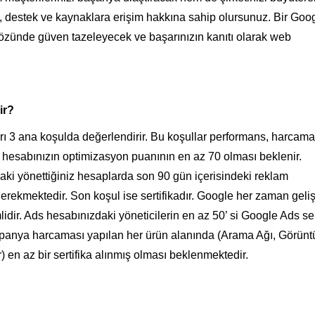
, destek ve kaynaklara erişim hakkına sahip olursunuz. Bir Goo
gözünde güven tazeleyecek ve başarınızın kanıtı olarak web
dir?
ı 3 ana koşulda değerlendirir. Bu koşullar performans, harcama
i hesabınızın optimizasyon puanının en az 70 olması beklenir.
ki yönettiğiniz hesaplarda son 90 gün içerisindeki reklam
erekmektedir. Son koşul ise sertifikadır. Google her zaman geli
idir. Ads hesabınızdaki yöneticilerin en az 50’ si Google Ads sert
panya harcaması yapılan her ürün alanında (Arama Ağı, Görünt
 en az bir sertifika alınmış olması beklenmektedir.