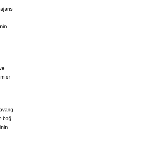
 ajans
inin
 ve
emier
Davang
le bağ
inin