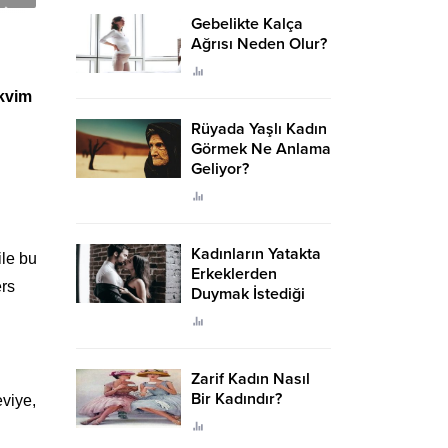
Gebelikte Kalça
Ağrısı Neden Olur?
akvim
Rüyada Yaşlı Kadın
Görmek Ne Anlama
Geliyor?
Kadınların Yatakta
ile bu
Erkeklerden
ers
Duymak İstediği
Sözler
Zarif Kadın Nasıl
Bir Kadındır?
eviye,