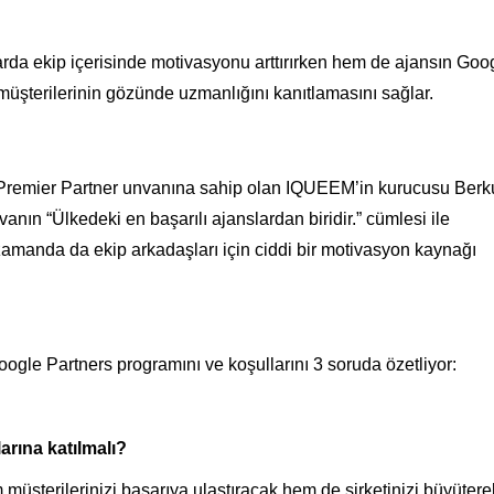
rda ekip içerisinde motivasyonu arttırırken hem de ajansın Goo
müşterilerinin gözünde uzmanlığını kanıtlamasını sağlar.
Premier Partner unvanına sahip olan IQUEEM’in kurucusu Berk
vanın “Ülkedeki en başarılı ajanslardan biridir.” cümlesi ile
zamanda da ekip arkadaşları için ciddi bir motivasyon kaynağı
oogle Partners programını ve koşullarını 3 soruda özetliyor:
arına katılmalı?
müşterilerinizi başarıya ulaştıracak hem de şirketinizi büyütere