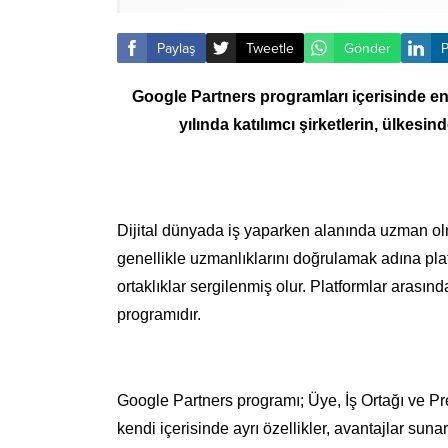
Paylaş
Tweetle
Gönder
P
Google Partners programları içerisinde e
yılında katılımcı şirketlerin, ülkesi
Dijital dünyada iş yaparken alanında uzman olm
genellikle uzmanlıklarını doğrulamak adına platfo
ortaklıklar sergilenmiş olur. Platformlar arasın
programıdır.
Google Partners programı; Üye, İş Ortağı ve Pre
kendi içerisinde ayrı özellikler, avantajlar suna