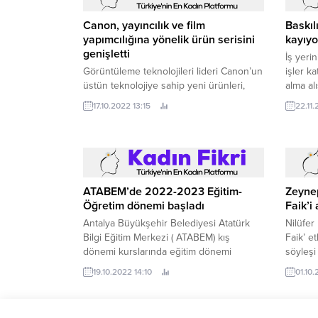
Canon, yayıncılık ve film
Baskıl
yapımcılığına yönelik ürün serisini
kayıyo
genişletti
İş yerin
Görüntüleme teknolojileri lideri Canon’un
işler k
üstün teknolojiye sahip yeni ürünleri,
alma alı
yayıncılar ve film yapımcılarının hayatını
beklenti
17.10.2022 13:15
22.11
kolaylaştırıyor.
ATABEM’de 2022-2023 Eğitim-
Zeynep
Öğretim dönemi başladı
Faik’i 
Antalya Büyükşehir Belediyesi Atatürk
Nilüfer 
Bilgi Eğitim Merkezi ( ATABEM) kış
Faik’ e
dönemi kurslarında eğitim dönemi
söyleşi
başladı.
19.10.2022 14:10
01.10.