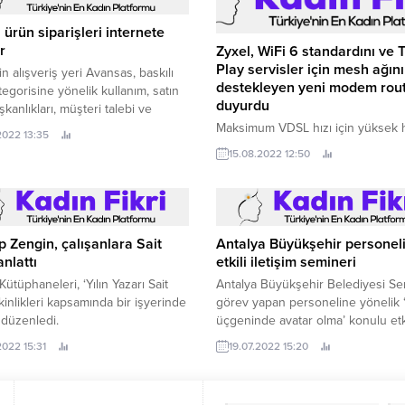
ı ürün siparişleri internete
r
Zyxel, WiFi 6 standardını ve T
Play servisler için mesh ağını
in alışveriş yeri Avansas, baskılı
destekleyen yeni modem rout
ategorisine yönelik kullanım, satın
duyurdu
şkanlıkları, müşteri talebi ve
lerini araştırdı.
Maksimum VDSL hızı için yüksek h
.2022 13:35
internet ve çoklu veri akış erişimi 
15.08.2022 12:50
üzerinden ses ve internet için gel
QoS teknolojisi sayesinde “Triple 
(Üçlü Oynatma) servislerine uyum
ADSL yedeği ile VDSL Denetleme (
35b) Köprü ve router modu özelliği
 Zengin, çalışanlara Sait
Antalya Büyükşehir personel
anlattı
etkili iletişim semineri
Kütüphaneleri, ‘Yılın Yazarı Sait
Antalya Büyükşehir Belediyesi Ser
tkinlikleri kapsamında bir işyerinde
görev yapan personeline yönelik ‘İ
 düzenledi.
üçgeninde avatar olma’ konulu etki
iletişim semineri düzenledi.
2022 15:31
19.07.2022 15:20