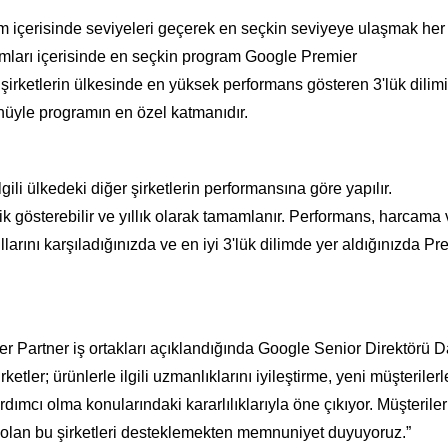
 içerisinde seviyeleri geçerek en seçkin seviyeye ulaşmak her
mları içerisinde en seçkin program Google Premier
ı şirketlerin ülkesinde en yüksek performans gösteren 3'lük dilim
önüyle programın en özel katmanıdır.
ili ülkedeki diğer şirketlerin performansına göre yapılır.
ik gösterebilir ve yıllık olarak tamamlanır. Performans, harcama
llarını karşıladığınızda ve en iyi 3'lük dilimde yer aldığınızda Pr
er Partner iş ortakları açıklandığında Google Senior Direktörü 
rketler; ürünlerle ilgili uzmanlıklarını iyileştirme, yeni müşteriler
ımcı olma konularındaki kararlılıklarıyla öne çıkıyor. Müşteriler
ı olan bu şirketleri desteklemekten memnuniyet duyuyoruz.”