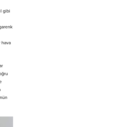
l gibi
ngarenk
r hava
ar
doğru
e
a
ünün