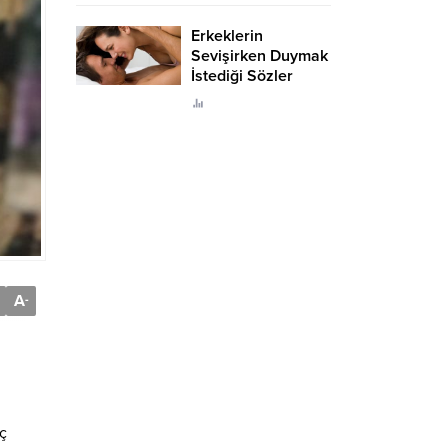
Erkeklerin
Sevişirken Duymak
İstediği Sözler
Neler?
A
-
aç