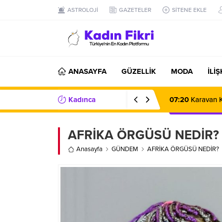
ASTROLOJİ
GAZETELER
SİTENE EKLE
ANASAYFA
GÜZELLİK
MODA
İLİ
Kadınca
07:20
Karavan K
Haberler/Bilgiler
AFRİKA ÖRGÜSÜ NEDİR?
Anasayfa
GÜNDEM
AFRİKA ÖRGÜSÜ NEDİR?