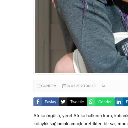
GÜNDEM
16.03.2023 00:23
Paylaş
Tweetle
Gönder
P
Afrika örgüsü, yerel Afrika halkının kuru, kabarı
kolaylık sağlamak amaçlı ürettikleri bir saç mod