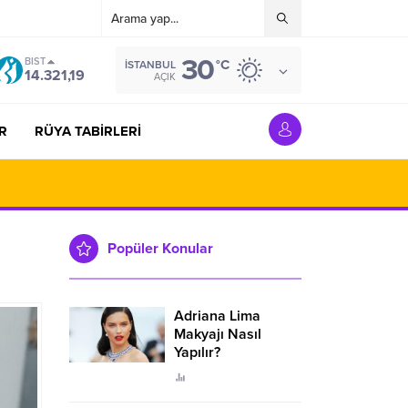
30
BIST
°C
İSTANBUL
14.321,19
AÇIK
R
RÜYA TABİRLERİ
Popüler Konular
Adriana Lima
Makyajı Nasıl
Yapılır?