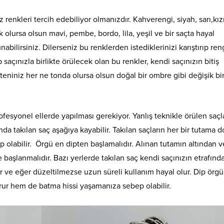
z renkleri tercih edebiliyor olmanızdır. Kahverengi, siyah, sarı,kızı
 olursa olsun mavi, pembe, bordo, lila, yeşil ve bir saçta hayal
ilirsiniz. Dilerseniz bu renklerden istediklerinizi karıştırıp re
 saçınızla birlikte örülecek olan bu renkler, kendi saçınızın bitiş
niniz her ne tonda olursa olsun doğal bir ombre gibi değişik bi
fesyonel ellerde yapılması gerekiyor. Yanlış teknikle örülen saçl
nda takılan saç aşağıya kayabilir. Takılan saçların her bir tutama 
olabilir. Örgü en dipten başlamalıdır. Alınan tutamın altından v
 başlanmalıdır. Bazı yerlerde takılan saç kendi saçınızın etrafınd
ır ve eğer düzeltilmezse uzun süreli kullanım hayal olur. Dip örg
ur hem de batma hissi yaşamanıza sebep olabilir.