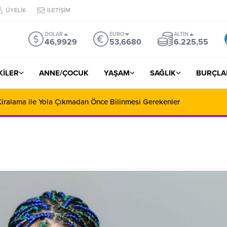
ÜYELİK
İLETİŞİM
DOLAR
EURO
ALTIN
46,9929
53,6680
6.225,55
ŞKİLER
ANNE/ÇOCUK
YAŞAM
SAĞLIK
BURÇLA
iralama ile Yola Çıkmadan Önce Bilinmesi Gerekenler