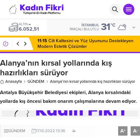
31
ALTIN
°C
İSTANBUL
6.052,51
PARÇALI BULUTLU
11:15
Cilt Kalitesini ve Yüz Uyumunu Destekleyen
Modern Estetik Çözümler
Alanya’nın kırsal yollarında kış
hazırlıkları sürüyor
Anasayfa
GÜNDEM
Alanya’nın kırsal yollarında kış hazırlıkları sürüyor
Antalya Büyükşehir Belediyesi ekipleri, Alanya kırsalındaki
yollarda kış öncesi bakım onarım çalışmalarına devam ediyor.
A
A
+
-
GÜNDEM
17.10.2022 13:36