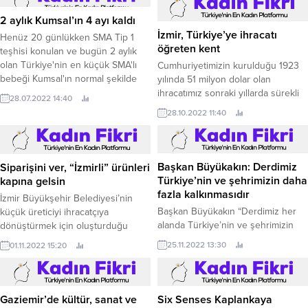
2 aylık Kumsal’ın 4 ayı kaldı
İzmir, Türkiye’ye ihracatı
Henüz 20 günlükken SMA Tip 1
öğreten kent
teşhisi konulan ve bugün 2 aylık
olan Türkiye'nin en küçük SMA'lı
Cumhuriyetimizin kurulduğu 1923
bebeği Kumsal'ın normal şekilde
yılında 51 milyon dolar olan
hayata dönmesi için 4 ayı kaldı.
ihracatımız sonraki yıllarda sürekli
28.07.2022 14:40
bir gelişim göstererek, 99 yıl
28.10.2022 11:40
sonunda 252,6 milyar dolara ulaştı.
Siparişini ver, “İzmirli” ürünleri
kapına gelsin
Başkan Büyükakın: Derdimiz
Türkiye’nin ve şehrimizin daha
İzmir Büyükşehir Belediyesi’nin
fazla kalkınmasıdır
küçük üreticiyi ihracatçıya
dönüştürmek için oluşturduğu
Başkan Büyükakın “Derdimiz her
“İzmirli” markası altındaki bitkisel
alanda Türkiye’nin ve şehrimizin
01.11.2022 15:20
ürünler, süt ve et ürünlerine
daha fazla kalkınmasıdır” sözleriyle
25.11.2022 13:30
ulaşmak çok kolay.
kalkınmaya verdiği önemi ifade etti
Kocaeli Büyükşehir Belediye
Başkanı Tahir Büyükakın, Kocaeli