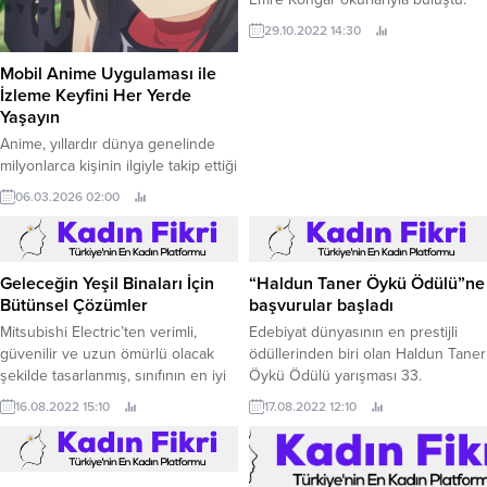
29.10.2022 14:30
Mobil Anime Uygulaması ile
İzleme Keyfini Her Yerde
Yaşayın
Anime, yıllardır dünya genelinde
milyonlarca kişinin ilgiyle takip ettiği
özel bir animasyon türü olarak öne
06.03.2026 02:00
çıkmaktadır. Japonya’da ortaya
çıkan bu animasyon kültürü,
zamanla küresel ölçekte geniş bir
izleyici kitlesine ulaşmıştır. Anime
Geleceğin Yeşil Binaları İçin
“Haldun Taner Öykü Ödülü”ne
serileri güçlü hikâye anlatımı,
Bütünsel Çözümler
başvurular başladı
detaylı karakter gelişimi ve
Mitsubishi Electric’ten verimli,
Edebiyat dünyasının en prestijli
etkileyici görsel tasarımı sayesinde
güvenilir ve uzun ömürlü olacak
ödüllerinden biri olan Haldun Taner
izleyicilere farklı bir deneyim sunar.
şekilde tasarlanmış, sınıfının en iyi
Öykü Ödülü yarışması 33.
Aksiyon sahneleri,...
bina sistemleri Evden uzaya kadar
16.08.2022 15:10
17.08.2022 12:10
yenilikçi teknolojilerin öncü ismi
Mitsubishi Electric; verimli, güvenilir
ve uzun ömürlü olacak şekilde
tasarlanmış, sınıfının en iyi bina