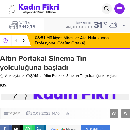
31
ALTIN
°C
İSTANBUL
6.112,73
PARÇALI BULUTLU
08:51
Mülkiyet, Miras ve Aile Hukukunda
Profesyonel Çözüm Ortaklığı
Altın Portakal Sinema Tırı
yolculuğuna başladı
Anasayfa
YAŞAM
Altın Portakal Sinema Tırı yolculuğuna başladı
59.
A
A
+
-
YAŞAM
20.09.2022 14:10
ABONE OL