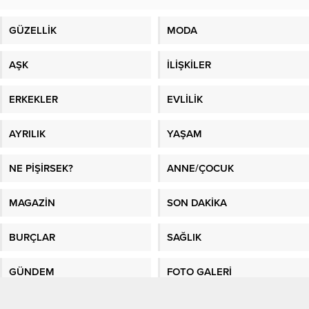
GÜZELLİK
MODA
AŞK
İLİŞKİLER
ERKEKLER
EVLİLİK
AYRILIK
YAŞAM
NE PİŞİRSEK?
ANNE/ÇOCUK
MAGAZİN
SON DAKİKA
BURÇLAR
SAĞLIK
GÜNDEM
FOTO GALERİ
VİDEO GALERİ
GAZETE MANŞETLERİ