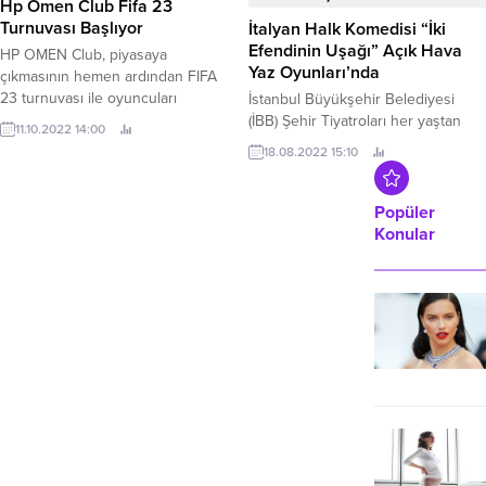
Hp Omen Club Fifa 23
sistemleriyle geleceğin yeşil
Turnuvası Başlıyor
İtalyan Halk Komedisi “İki
binaları için...
Efendinin Uşağı” Açık Hava
HP OMEN Club, piyasaya
Yaz Oyunları’nda
çıkmasının hemen ardından FIFA
23 turnuvası ile oyuncuları
İstanbul Büyükşehir Belediyesi
rekabete çağırıyor.
(İBB) Şehir Tiyatroları her yaştan
11.10.2022 14:00
seyircisini Harbiye Cemil Topuzlu
18.08.2022 15:10
Açık Hava Sahnesi Açık Hava Yaz
Oyunları’nda buluşturuyor.
Popüler
Konular