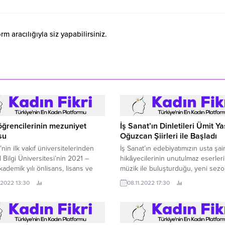
 aracılığıyla siz yapabilirsiniz.
öğrencilerinin mezuniyet
İş Sanat’ın Dinletileri Ümit Y
su
Oğuzcan Şiirleri ile Başladı
’nin ilk vakıf üniversitelerinden
İş Sanat’ın edebiyatımızın usta şai
l Bilgi Üniversitesi’nin 2021 –
hikâyecilerinin unutulmaz eserleri
ademik yılı önlisans, lisans ve
müzik ile buluşturduğu, yeni sezo
stü mezunları 5-6 Eylül
dinletisi İş Kuleleri Salonu’nda Üm
.2022 13:30
08.11.2022 17:30
rinde düzenlenen törenlerde
Oğuzcan şiirleri ile başladı.
arını aldı.