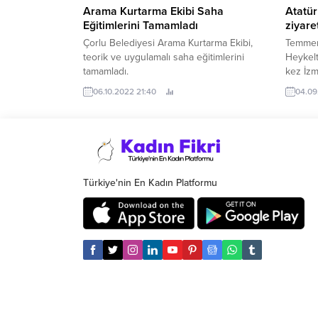
Arama Kurtarma Ekibi Saha
Atatür
Eğitimlerini Tamamladı
ziyare
Çorlu Belediyesi Arama Kurtarma Ekibi,
Temmer 
teorik ve uygulamalı saha eğitimlerini
Heykeltr
tamamladı.
kez İzm
06.10.2022 21:40
04.09
Türkiye'nin En Kadın Platformu