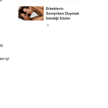
er
Erkeklerin
Sevişirken Duymak
İstediği Sözler
Neler?
oy
en iyi