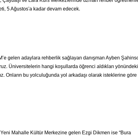
, Çaybaşı ve Lara Kurs Merkezlerinde uzman rehber öğretmenl
meti, 5 Ağustos'a kadar devam edecek.
EM’e gelen adaylara rehberlik sağlayan danışman Ayben Şahins
ruz. Üniversitelerin hangi koşullarda öğrenci aldıkları yönündeki
uz. Onların bu yolculuğunda yol arkadaşı olarak isteklerine göre 
n Yeni Mahalle Kültür Merkezine gelen Ezgi Dikmen ise “Bura