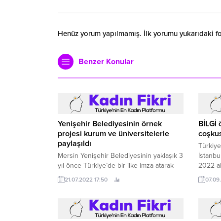
Henüz yorum yapılmamış. İlk yorumu yukarıdaki form
Benzer Konular
Yenişehir Belediyesinin örnek
BİLGİ 
projesi kurum ve üniversitelerle
coşku
paylaşıldı
Türkiye
Mersin Yenişehir Belediyesinin yaklaşık 3
İstanbu
yıl önce Türkiye’de bir ilke imza atarak
2022 ak
hayata geçirdiği Erken Çocukluk Gelişimi
lisansü
21.07.2022 17:50
07.09
Projesi; Yenişehir Modeli ile yüzlerce
tarihle
çocuk ve aileye gelişimsel destek verildi.
diplomal