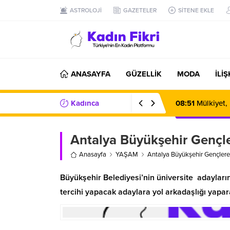
ASTROLOJİ
GAZETELER
SİTENE EKLE
ANASAYFA
GÜZELLİK
MODA
İLİ
Kadınca
08:51
Mülkiyet,
Haberler/Bilgiler
Antalya Büyükşehir Gençle
Anasayfa
YAŞAM
Antalya Büyükşehir Gençlere 
Büyükşehir Belediyesi’nin üniversite adayları
tercihi yapacak adaylara yol arkadaşlığı yapara