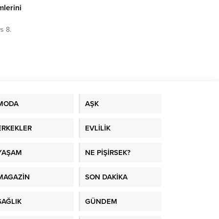
mlerini
s 8.
MODA
AŞK
ERKEKLER
EVLİLİK
YAŞAM
NE PİŞİRSEK?
MAGAZİN
SON DAKİKA
SAĞLIK
GÜNDEM