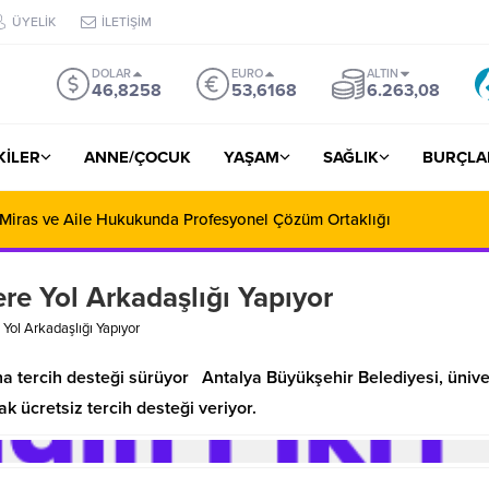
ÜYELİK
İLETİŞİM
DOLAR
EURO
ALTIN
46,8258
53,6168
6.263,08
ŞKİLER
ANNE/ÇOCUK
YAŞAM
SAĞLIK
BURÇLA
 Miras ve Aile Hukukunda Profesyonel Çözüm Ortaklığı
re Yol Arkadaşlığı Yapıyor
Yol Arkadaşlığı Yapıyor
na tercih desteği sürüyor Antalya Büyükşehir Belediyesi, ünive
k ücretsiz tercih desteği veriyor.