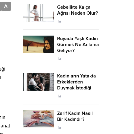
A
-
Gebelikte Kalça
Ağrısı Neden Olur?
Rüyada Yaşlı Kadın
Görmek Ne Anlama
Geliyor?
eği
Kadınların Yatakta
ı
Erkeklerden
Duymak İstediği
Sözler
Zarif Kadın Nasıl
nın
Bir Kadındır?
Sanat