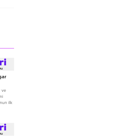
aşar
r ve
ni
nun ilk
it Yaşar