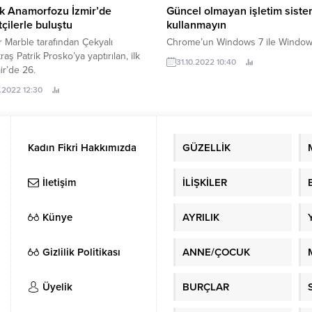
k Anamorfozu İzmir’de
Güncel olmayan işletim siste
tçilerle buluştu
kullanmayın
Marble tarafından Çekyalı
Chrome’un Windows 7 ile Window
aş Patrik Prosko’ya yaptırılan, ilk
31.10.2022 10:40
ir’de 26.
.2022 12:30
Kadın Fikri Hakkımızda
GÜZELLİK
İletişim
İLİŞKİLER
Künye
AYRILIK
Gizlilik Politikası
ANNE/ÇOCUK
Üyelik
BURÇLAR