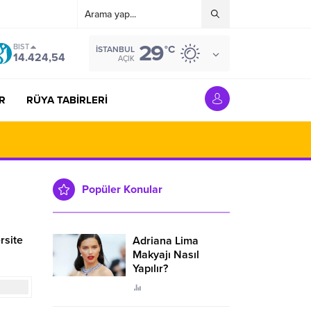
29
BIST
°C
İSTANBUL
14.424,54
AÇIK
R
RÜYA TABİRLERİ
Popüler Konular
rsite
Adriana Lima
Makyajı Nasıl
Yapılır?