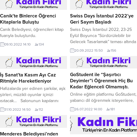
Canik’te Binlerce Öğrenci
Swiss Days İstanbul 2022’ye
Kitaplarla Buluştu
Geri Sayım Başladı
Canik Belediyesi, öğrencileri kitap
Swiss Days İstanbul 2022, 23-25
fuarıyla buluşturdu.
Eylül Boyunca “Sürdürülebilir bir
Gelecek Tasarlamak” teması altında
09.10.2022 14:10
134
İsviçre’nin zengin çeşitliliğini ve
20.09.2022 15:50
156
varlığını Türkiye'de sergilemeye
hazırlanıyor.
İş Sanat’ta Kasım Ayı Caz
Ritmiyle Hareketleniyor
GoStudent ile “Şaşırtıcı
Deyimler”i Öğrenmek Hiç Bu
Hafızalarda yer edinen şarkılar, aşk
Kadar Eğlenceli Olmamıştı.
şiirleri, müzikli oyunlar içinizi
ısıtacak… Salonunun kapılarını
Online eğitim platformu GoStudent,
orkestra şefi Patrick Hahn
yabancı dil öğrenmek isteyenlere,
31.10.2022 14:50
112
yönetimindeki Borusan İstanbul
yabancı dil öğrenmenin en
26.07.2022 14:00
181
Filarmoni Orkestrası ve piyanist
eğlenceli yolunu yeni dijital reklam
Olga Scheps ile seyircisine açan İş
kampanyası ile anlatıyor.
Sanat Kasım ayında birbirinden özel