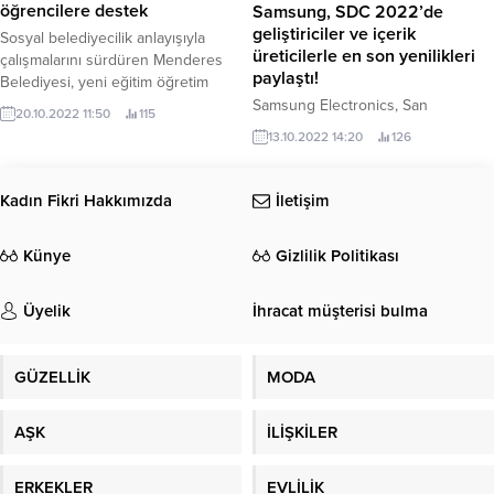
etkinliklere ev sahipliği yapacak.
Menderes Belediyesi’nden
öğrencilere destek
Samsung, SDC 2022’de
geliştiriciler ve içerik
Sosyal belediyecilik anlayışıyla
üreticilerle en son yenilikleri
çalışmalarını sürdüren Menderes
paylaştı!
Belediyesi, yeni eğitim öğretim
yılında öğrencilerin de yanlarında
Samsung Electronics, San
20.10.2022 11:50
115
oluyor.
Francisco’da gerçekleştirdiği
13.10.2022 14:20
126
Samsung Developer Conference
(SDC 2022) etkinliğinde, tasarımcı,
geliştirici ve içerik üreticilerini
Kadın Fikri Hakkımızda
İletişim
ağırladı.
Künye
Gizlilik Politikası
Üyelik
İhracat müşterisi bulma
GÜZELLİK
MODA
AŞK
İLİŞKİLER