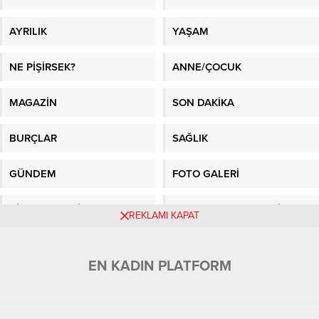
ERKEKLER
EVLİLİK
AYRILIK
YAŞAM
NE PİŞİRSEK?
ANNE/ÇOCUK
MAGAZİN
SON DAKİKA
BURÇLAR
SAĞLIK
GÜNDEM
FOTO GALERİ
REKLAMI KAPAT
VİDEO GALERİ
GAZETE MANŞETLERİ
Sitene Ekle
EN KADIN PLATFORM
En İyi Makaleler
/
Kadın Fikri
/
Sağlık
/
Kadın
/
En Güncel Bilgiler
/
Kağıthane evden eve nakliyat
/