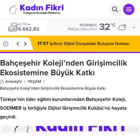
32
ALTIN
°C
İSTANBUL
6.662,82
PARÇALI BULUTLU
17:57
Işıltının Dijital Dünyadaki Buluşma Noktası
Bahçeşehir Koleji’nden Girişimcilik
Ekosistemine Büyük Katkı
Anasayfa
YAŞAM
Bahçeşehir Koleji’nden Girişimcilik Ekosistemine Büyük Katkı
Türkiye’nin lider eğitim kurumlarından Bahçeşehir Koleji,
SODİMER iş birliğiyle Dijital Girişimcilik Kulübü’nü hayata
geçirdi.