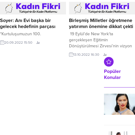
söylüyor ve izleyenler hüznü ama
yer alan Ege Üniversitesi, paydaşı
bir yandan da umudu sezerek
olduğu Avrupa Birliği ERASMUS
yürüyorlar onunla.
Plus projesi etkinliklerine devam
Soyer: Anı Evi başka bir
Birleşmiş Milletler öğretmene
ediyor.
gelecek hedefinin parçası
yatırımın önemine dikkat çekti
“Kurtuluşumuzun 100.
19 Eylül’de New York’ta
gerçekleşen Eğitimin
20.09.2022 15:50
Dönüştürülmesi Zirvesi’nin vizyon
belgesinde, Birleşmiş Milletler
13.10.2022 16:30
öğretmenlere yatırımın önemine
dikkat çekti.
Popüler
Konular