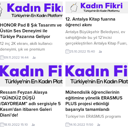
12. Antalya Kitap fuarına
öğrenci akını
HONOR Pad 8 Şık Tasarımı ve
Üstün Ses Deneyimi ile
Antalya Büyükşehir Belediyesi, ev
Türkiye Pazarına Geliyor
sahipliğinde bu yıl 12’incisi
gerçekleştirilen Antalya Kitap Fuarı,
12 inç 2K ekranı, akıllı kullanıcı
öğrenci akınına uğruyor.
deneyimi, şık ve premium
25.10.2022 15:40
tasarımının yanı sıra sekiz
09.11.2022 14:44
hoparlörü ile dikkat çeken HONOR
Pad 8, kullanıcılara güçlü ve
dengeli bir kullanım sunacak.
Ressam Feyzan Alasya
Mühendislik öğrencilerinin
“GÜNDÜZ DÜŞÜ
eğitimine yönelik ERASMUS
/DAYDREAM” adlı sergisiyle 5
PLUS projesi etkinliği
Kasım’dan itibaren Galeri
başarıyla tamamlandı
Diani’de!
Türkiye’nin ERASMUS programı
Feyzan Alasya güçlü desenleri,
kapsamında en çok öğrenci alan ve
18.10.2022 15:10
14.10.2022 11:50
çarpıcı resimleriyle şarkılarını
gönderen üniversiteleri arasında