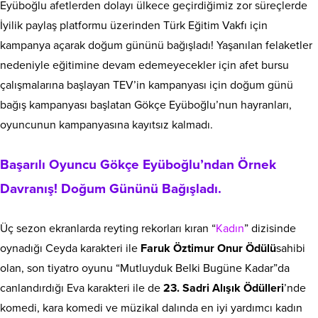
Eyüboğlu afetlerden dolayı ülkece geçirdiğimiz zor süreçlerde
İyilik paylaş platformu üzerinden Türk Eğitim Vakfı için
kampanya açarak doğum gününü bağışladı! Yaşanılan felaketler
nedeniyle eğitimine devam edemeyecekler için afet bursu
çalışmalarına başlayan TEV’in kampanyası için doğum günü
bağış kampanyası başlatan Gökçe Eyüboğlu’nun hayranları,
oyuncunun kampanyasına kayıtsız kalmadı.
Başarılı Oyuncu Gökçe Eyüboğlu’ndan Örnek
Davranış! Doğum Gününü Bağışladı.
Üç sezon ekranlarda reyting rekorları kıran “
Kadın
” dizisinde
oynadığı Ceyda karakteri ile
Faruk Öztimur Onur Ödülü
sahibi
olan, son tiyatro oyunu “Mutluyduk Belki Bugüne Kadar”da
canlandırdığı Eva karakteri ile de
23. Sadri Alışık Ödülleri
’nde
komedi, kara komedi ve müzikal dalında en iyi yardımcı kadın