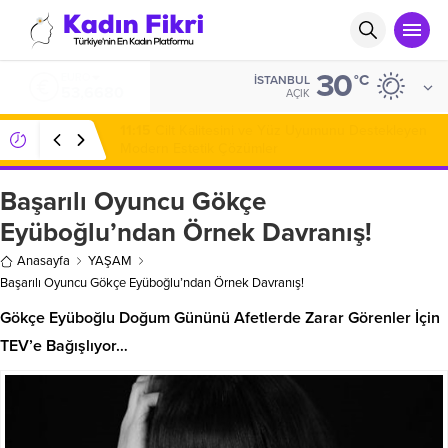
30
ALTIN
°C
İSTANBUL
6.225,55
AÇIK
07:20
Karavan Kiralama ile Yola Çıkmadan Önce
Bilinmesi Gerekenler
Başarılı Oyuncu Gökçe
Eyüboğlu’ndan Örnek Davranış!
Anasayfa
YAŞAM
Başarılı Oyuncu Gökçe Eyüboğlu’ndan Örnek Davranış!
Gökçe Eyüboğlu Doğum Gününü Afetlerde Zarar Görenler İçin
TEV’e Bağışlıyor…