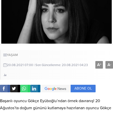
YAŞAM
A
A
+
-
20.08.2021 07:00 | Son Güncellenme: 20.08.2021 04:23
ABONE OL
Başarılı oyuncu Gökçe Eyüboğlu’ndan örnek davranış! 20
Ağustos’ta doğum gününü kutlamaya hazırlanan oyuncu Gökçe