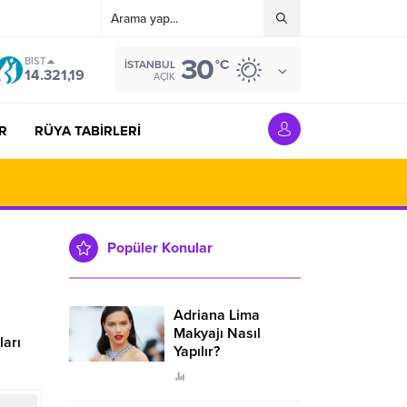
30
BIST
°C
İSTANBUL
14.321,19
AÇIK
R
RÜYA TABİRLERİ
Popüler Konular
Adriana Lima
Makyajı Nasıl
ları
Yapılır?