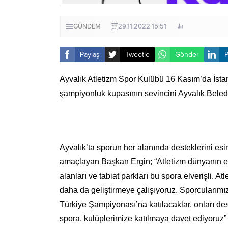
GÜNDEM
29.11.2022 15:51
Paylaş
Tweetle
Gönder
P
Ayvalık Atletizm Spor Kulübü 16 Kasım’da İsta
şampiyonluk kupasının sevincini Ayvalık Beledi
Ayvalık’ta sporun her alanında desteklerini esi
amaçlayan Başkan Ergin; “Atletizm dünyanın en 
alanları ve tabiat parkları bu spora elverişli. 
daha da geliştirmeye çalışıyoruz. Sporcularımız 
Türkiye Şampiyonası’na katılacaklar, onları dest
spora, kulüplerimize katılmaya davet ediyoruz”