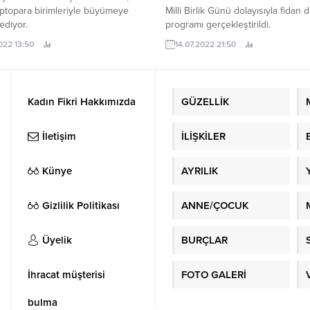
iptopara birimleriyle büyümeye
Milli Birlik Günü dolayısıyla fidan d
ediyor.
programı gerçekleştirildi.
2022 13:50
14.07.2022 21:50
Kadın Fikri Hakkımızda
GÜZELLİK
İletişim
İLİŞKİLER
Künye
AYRILIK
Gizlilik Politikası
ANNE/ÇOCUK
Üyelik
BURÇLAR
İhracat müşterisi
FOTO GALERİ
bulma