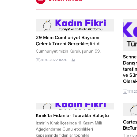
29 Ekim Cumhuriyet Bayramı
Çelenk Töreni Gerçekleştirildi
Cumhuriyetimizin Kuruluşunun 99.
Schnei
28.10.2022 16:20
Danışm
tarafı
ve Sür
Olarak
Bağımsı
11.11.
Verdant
Schneid
gelişim
değer y
Kınık’ta Fidanlar Toprakla Buluştu
dünyası
Cartes
İzmir’in Kınık İlçesinde 11 Kasım Milli
BtcTur
Ağaçlandırma Günü etkinlikleri
kapsamında fidanlar toprakla
Türkiye’