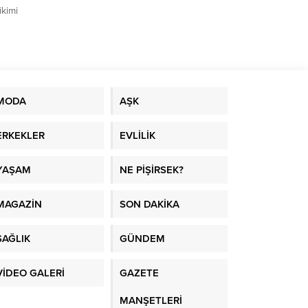
ikimi
MODA
AŞK
ERKEKLER
EVLİLİK
YAŞAM
NE PİŞİRSEK?
MAGAZİN
SON DAKİKA
SAĞLIK
GÜNDEM
VİDEO GALERİ
GAZETE
MANŞETLERİ