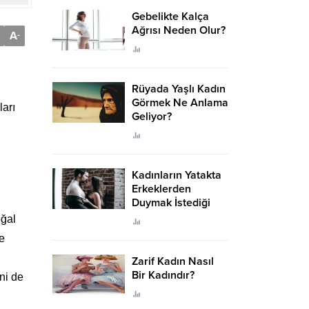
Gebelikte Kalça
Ağrısı Neden Olur?
A
-
Rüyada Yaşlı Kadın
Görmek Ne Anlama
ları
Geliyor?
Kadınların Yatakta
Erkeklerden
Duymak İstediği
Sözler
oğal
de
Zarif Kadın Nasıl
Bir Kadındır?
ni de