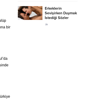
Erkeklerin
Sevişirken Duymak
İstediği Sözler
ulüp
Neler?
ına bir
ul’da
sinde
ürkiye