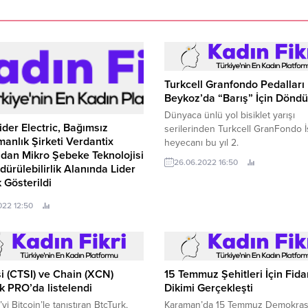
Turkcell Granfondo Pedalları
Beykoz’da “Barış” İçin Döndü
Dünyaca ünlü yol bisiklet yarışı
der Electric, Bağımsız
serilerinden Turkcell GranFondo İ
anlık Şirketi Verdantix
heyecanı bu yıl 2.
ndan Mikro Şebeke Teknolojisi
26.06.2022 16:50
dürülebilirlik Alanında Lider
 Gösterildi
z araştırma ve danışmanlık şirketi
2022 12:50
ix’in hazırladığı yeni rapora göre
er Electric, mikro şebekelerin
i ve bu sayede sürdürülebilir
aratma alanında küresel iş
na liderlik ediyor.
i (CTSI) ve Chain (XCN)
15 Temmuz Şehitleri İçin Fida
k PRO’da listelendi
Dikimi Gerçekleşti
yi Bitcoin’le tanıştıran BtcTurk,
Karaman’da 15 Temmuz Demokras