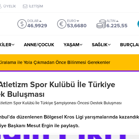
ÜYELİK
İLETİŞİM
DOLAR
EURO
ALTIN
46,9929
53,6680
6.225,55
ŞKİLER
ANNE/ÇOCUK
YAŞAM
SAĞLIK
BURÇLA
iralama ile Yola Çıkmadan Önce Bilinmesi Gerekenler
Atletizm Spor Kulübü İle Türkiye
ek Buluşması
Atletizm Spor Kulübü İle Türkiye Şampiyonası Öncesi Destek Buluşması
nbul’da düzenlenen Bölgesel Kros Ligi yarışmalarında kazandık
ye Başkanı Mesut Ergin ile paylaştı.