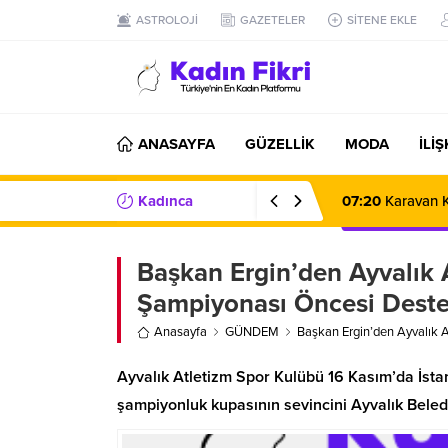
ASTROLOJİ
GAZETELER
SİTENE EKLE
ANASAYFA
GÜZELLİK
MODA
İLİ
Kadınca
07:20
Karavan K
Haberler/Bilgiler
Başkan Ergin’den Ayvalık 
Şampiyonası Öncesi Dest
Anasayfa
GÜNDEM
Başkan Ergin’den Ayvalık 
Ayvalık Atletizm Spor Kulübü 16 Kasım’da İsta
şampiyonluk kupasının sevincini Ayvalık Beledi