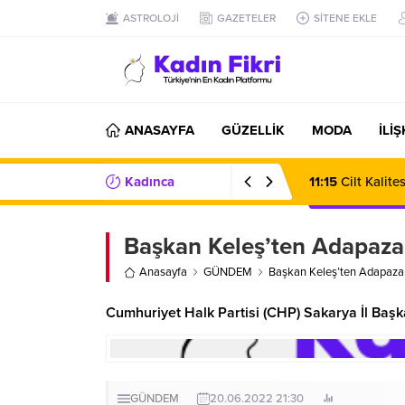
ASTROLOJİ
GAZETELER
SİTENE EKLE
ANASAYFA
GÜZELLİK
MODA
İLİ
Kadınca
07:20
Karavan K
Haberler/Bilgiler
Başkan Keleş’ten Adapazar
Anasayfa
GÜNDEM
Başkan Keleş’ten Adapazar
Cumhuriyet Halk Partisi (CHP) Sakarya İl Başk
GÜNDEM
20.06.2022 21:30