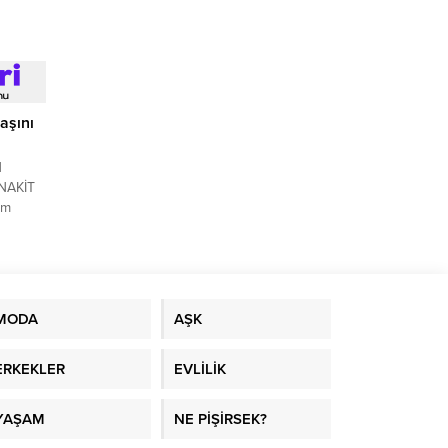
liğini
r...
aşını
N
NAKİT
ım
inans’a
MODA
AŞK
ERKEKLER
EVLİLİK
YAŞAM
NE PİŞİRSEK?