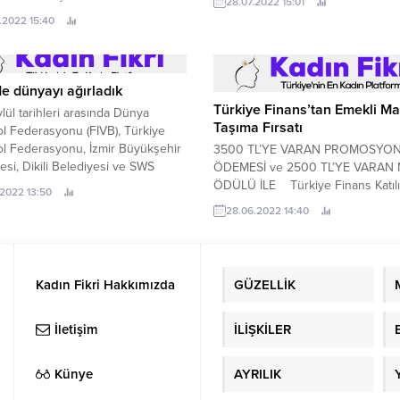
28.07.2022 15:01
geleneksel Ortadoğu misafirperver
.2022 15:40
modernlikle harmanlayan zengin bi
’de dünyayı ağırladık
Türkiye Finans’tan Emekli Ma
ylül tarihleri arasında Dünya
Taşıma Fırsatı
l Federasyonu (FIVB), Türkiye
l Federasyonu, İzmir Büyükşehir
3500 TL’YE VARAN PROMOSYO
esi, Dikili Belediyesi ve SWS
ÖDEMESİ ve 2500 TL’YE VARAN 
asyon işbirliğinde gerçekleşen
ÖDÜLÜ İLE Türkiye Finans Katıl
.2022 13:50
9 Dünya Plaj Voleybolu
Bankası, emekli maaşını Türkiye F
28.06.2022 14:40
nası, renkli görüntülere sahne
taşıyan kişilere 3.
tüm dikkatleri üzerine çekti.
Kadın Fikri Hakkımızda
GÜZELLİK
İletişim
İLİŞKİLER
Künye
AYRILIK