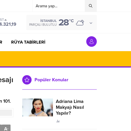
28
IST
°C
İSTANBUL
4.321,19
PARÇALI BULUTLU
R
RÜYA TABİRLERİ
sajı
Popüler Konular
n 101.
Adriana Lima
Makyajı Nasıl
Yapılır?
A
-