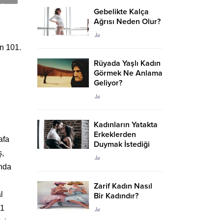
Gebelikte Kalça
Ağrısı Neden Olur?
n 101.
Rüyada Yaşlı Kadın
Görmek Ne Anlama
Geliyor?
Kadınların Yatakta
Erkeklerden
afa
Duymak İstediği
ş,
Sözler
anda
Zarif Kadın Nasıl
l
Bir Kadındır?
21