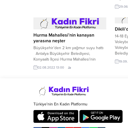
29.06
Dikili
Hurma Mahallesi’nin kanayan
14-18 E
yarasına neşter
Voleybo
Voleybo
Büyükşehir’den 2 km yağmur suyu hattı
Belediy
Antalya Büyükşehir Belediyesi,
Organiz
Konyaaltı İlçesi Hurma Mahallesi’nin
19.09
FIVB U1
yıllardır kanayan yarası haline gelen
02.08.2022 13:00
Şampiyo
yağmur suyu sorununu çözmek için alt
olarak 
yapı çalışması başlattı.
Türkiye'nin En Kadın Platformu