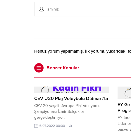
Henüz yorum yapılmamış. İlk yorumu yukarıdaki form
Benzer Konular
CEV U20 Plaj Voleybolu D Smart’ta
EY Gir
CEV 20 yaşaltı Avrupa Plaj Voleybolu
Progra
Şampiyonası İzmir Selçuk’ta
gerçekleştiriliyor.
EY tara
Liderle
16.07.2022 00:00
başvuru