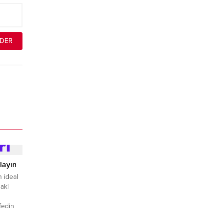
layın
n ideal
aki
şfedin
ar,