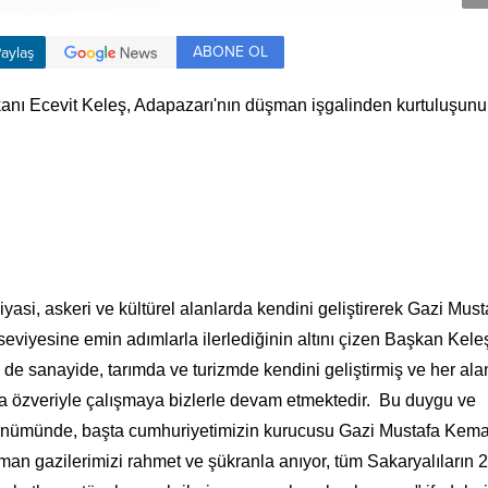
ABONE OL
aylaş
anı Ecevit Keleş, Adapazarı'nın düşman işgalinden kurtuluşunu
yasi, askeri ve kültürel alanlarda kendini geliştirerek Gazi Must
eviyesine emin adımlarla ilerlediğinin altını çizen Başkan Kele
 de sanayide, tarımda ve turizmde kendini geliştirmiş ve her al
ma özveriyle çalışmaya bizlerle devam etmektedir. Bu duygu ve
dönümünde, başta cumhuriyetimizin kurucusu Gazi Mustafa Kema
man gazilerimizi rahmet ve şükranla anıyor, tüm Sakaryalıların 