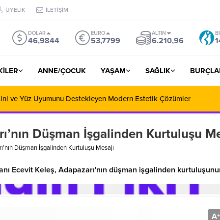
ÜYELİK
İLETİŞİM
DOLAR
EURO
ALTIN
B
46,9844
53,7799
6.210,96
1
ŞKİLER
ANNE/ÇOCUK
YAŞAM
SAĞLIK
BURÇLA
iralama ile Yola Çıkmadan Önce Bilinmesi Gerekenler
ı’nın Düşman İşgalinden Kurtuluşu Me
ı’nın Düşman İşgalinden Kurtuluşu Mesajı
anı Ecevit Keleş, Adapazarı'nın düşman işgalinden kurtuluşunu
A
+