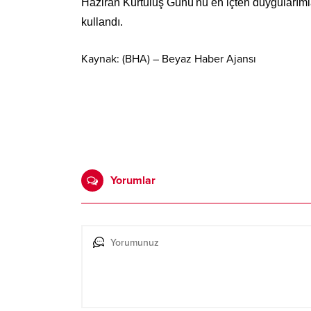
Haziran Kurtuluş Günü'nü en içten duygularımla
kullandı.
Kaynak: (BHA) – Beyaz Haber Ajansı
Yorumlar