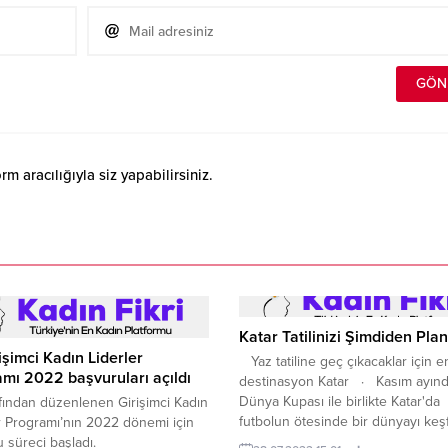
 aracılığıyla siz yapabilirsiniz.
Katar Tatilinizi Şimdiden Plan
işimci Kadın Liderler
Yaz tatiline geç çıkacaklar için e
mı 2022 başvuruları açıldı
destinasyon Katar · Kasım ayınd
Dünya Kupası ile birlikte Katar'da
fından düzenlenen Girişimci Kadın
futbolun ötesinde bir dünyayı ke
r Programı’nın 2022 dönemi için
Doha, Katar, 28 Temmuz 2022: Kat
 süreci başladı.