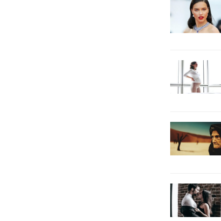
60’ının da sürdürülebilirlik
kavramına uygun davranmaya
çalıştığını* gösteriyor.