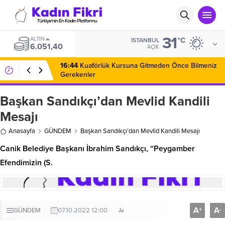
31
ALTIN
°C
İSTANBUL
6.051,40
AÇIK
16:44
Kuaförlük Kursuna Gitmeden Önce Bilmeniz
Gerekenler
Başkan Sandıkçı’dan Mevlid Kandili
Mesajı
Anasayfa
GÜNDEM
Başkan Sandıkçı’dan Mevlid Kandili Mesajı
Canik Belediye Başkanı İbrahim Sandıkçı, “Peygamber
Efendimizin (S.
A
A
+
-
GÜNDEM
07.10.2022 12:00