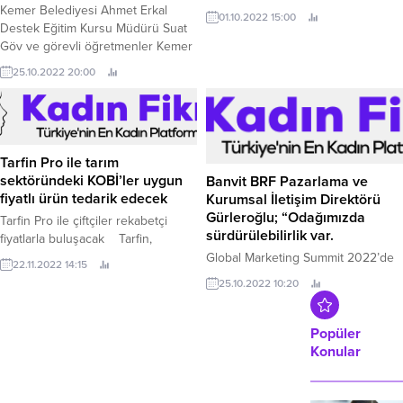
Kemer Belediyesi Ahmet Erkal
01.10.2022 15:00
Destek Eğitim Kursu Müdürü Suat
Göv ve görevli öğretmenler Kemer
Kaymakamı Hüseyin Çam’ı ziyaret
25.10.2022 20:00
ederek yapılan çalışmalar hakkında
bilgiler verdi Kemer Belediyesi
Ahmet Erkal Destek Eğitim Kursu
Müdürü Suat Göv, Kemer
Kaymakamı Hüseyin Çam’a nezaket
Tarfin Pro ile tarım
ziyaretinde bulundu.
sektöründeki KOBİ’ler uygun
Banvit BRF Pazarlama ve
fiyatlı ürün tedarik edecek
Kurumsal İletişim Direktörü
Gürleroğlu; “Odağımızda
Tarfin Pro ile çiftçiler rekabetçi
sürdürülebilirlik var.
fiyatlarla buluşacak Tarfin,
bugüne kadar satış noktaları ile
Global Marketing Summit 2022’de
22.11.2022 14:15
çiftçi arasındaki ürün tedarik
“Gıdanın Yarını ve Gıda İsrafında
25.10.2022 10:20
sürecine katkı sunan sistemini
Markaların Rolü” panelinde
Tarfin Pro ile daha da genişletti.
konuşan Banvit BRF Pazarlama ve
Kurumsal İletişim Direktörü
Popüler
Yasemin Gürleroğlu;
Konular
“Araştırmalarımız tüketicilerimizin
80’inin çevre dostu seçeneklere
daha fazla öncelik verdiğini ve