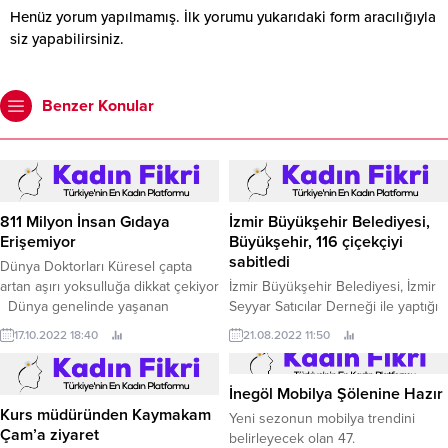
Henüz yorum yapılmamış. İlk yorumu yukarıdaki form aracılığıyla
siz yapabilirsiniz.
Benzer Konular
811 Milyon İnsan Gıdaya
İzmir Büyükşehir Belediyesi,
Erişemiyor
Büyükşehir, 116 çiçekçiyi
sabitledi
Dünya Doktorları Küresel çapta
artan aşırı yoksulluğa dikkat çekiyor
İzmir Büyükşehir Belediyesi, İzmir
Dünya genelinde yaşanan
Seyyar Satıcılar Derneği ile yaptığı
savaşlar ve sağlığa yönelik krizler,
çalışma sonucu kent genelindeki
17.10.2022 18:40
21.08.2022 11:50
iklim felaketleri ve etkisini yitirse de
116 seyyar çiçek satıcısı artık
tüm dünya’da derin izler bırakan
kendilerine gösterilen yerde
Kovid 19 pandemisi insanların
çalışacak.
İnegöl Mobilya Şölenine Hazır
gıdaya ulaşımını olumsuz
Kurs müdüründen Kaymakam
Yeni sezonun mobilya trendini
etkilemeye devam ediyor.
Çam’a ziyaret
belirleyecek olan 47.