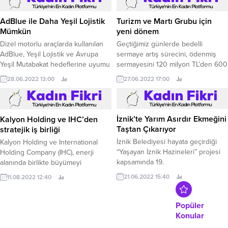
Çünkü Telafisi’ adlı romanıyla
almaya hak kazandı.
AdBlue ile Daha Yeşil Lojistik
Turizm ve Martı Grubu için
Mümkün
yeni dönem
Dizel motorlu araçlarda kullanılan
Geçtiğimiz günlerde bedelli
AdBlue, Yeşil Lojistik ve Avrupa
sermaye artış sürecini, ödenmiş
Yeşil Mutabakat hedeflerine uyumu
sermayesini 120 milyon TL’den 600
kolaylaştırıyor, lojistikte
milyon TL’ye çıkartarak başarılı bir
28.06.2022 13:00
27.06.2022 17:00
sürdürülebilirliği artırıyor.
şekilde tamamlayan Martı Otel
İşletmeleri’nin Yönetim Kurulu
Başkanı Oya Narin, “Markamızın
pozisyonunu daha ileri taşıyacak
Kalyon Holding ve IHC’den
İznik’te Yarım Asırdır Ekmeğini
adımları atacak olmanın şevk ve
stratejik iş birliği
Taştan Çıkarıyor
gururu içerisindeyiz” dedi.
Kalyon Holding ve International
İznik Belediyesi hayata geçirdiği
Holding Company (IHC), enerji
“Yaşayan İznik Hazineleri” projesi
alanında birlikte büyümeyi
kapsamında 19.
hedefliyor… Global ölçekli
11.08.2022 12:40
21.06.2022 15:40
yatırımlarıyla Türkiye’nin
sürdürülebilir kalkınmasındaki
başrol oyuncularından olan Kalyon
Popüler
Holding, dünyanın en büyük yatırım
Konular
şirketlerinden International Holding