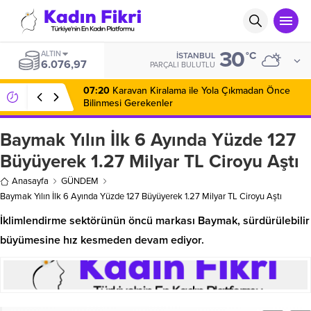
30
ALTIN
°C
İSTANBUL
6.076,97
PARÇALI BULUTLU
07:20
Karavan Kiralama ile Yola Çıkmadan Önce
Bilinmesi Gerekenler
Baymak Yılın İlk 6 Ayında Yüzde 127
Büyüyerek 1.27 Milyar TL Ciroyu Aştı
Anasayfa
GÜNDEM
Baymak Yılın İlk 6 Ayında Yüzde 127 Büyüyerek 1.27 Milyar TL Ciroyu Aştı
İklimlendirme sektörünün öncü markası Baymak, sürdürülebilir
büyümesine hız kesmeden devam ediyor.