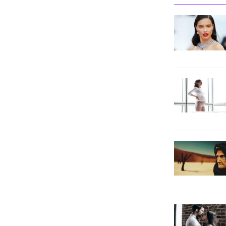
Company’nin (IHC) iştiraki
International Energy Holding
(IEH) ile enerjide stratejik iş birliğine
imza...