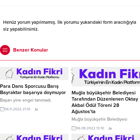
Henüz yorum yapılmamış. İlk yorumu yukarıdaki form aracılığıyla
siz yapabilirsiniz.
Benzer Konular
Para Dans Sporcusu Barış
Bayraktar başarıya doymuyor
Muğla büyükşehir Belediyesi
Tarafından Düzenlenen Oktay
Başarı yine engel tanımadı.
Akbal Ödül Töreni 28
06.11.2022 21:10
Ağustos’ta
Muğla büyükşehir Belediyesi
tarafından bu yıl ikincisi
06.08.2022 13:10
düzenlenen Oktay Akbal Edebiyat
Ödülü’nü Zeynep Göğüş, ‘Yok