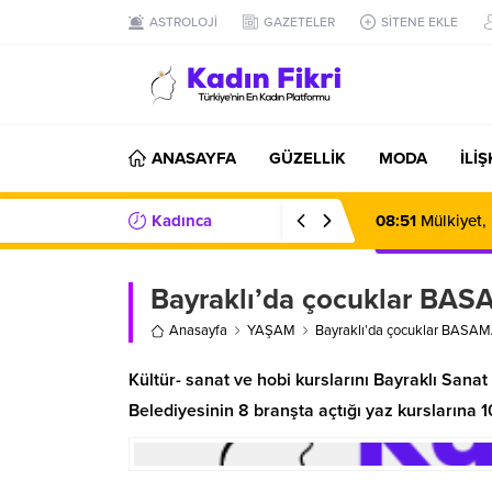
ASTROLOJİ
GAZETELER
SİTENE EKLE
ANASAYFA
GÜZELLİK
MODA
İLİ
Kadınca
08:51
Mülkiyet,
Haberler/Bilgiler
Bayraklı’da çocuklar BASA
Anasayfa
YAŞAM
Bayraklı’da çocuklar BASAMA
Kültür- sanat ve hobi kurslarını Bayraklı Sana
Belediyesinin 8 branşta açtığı yaz kurslarına 1