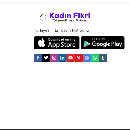
Yaşamı Destekleme Derneği (ÇYDD),
okulların açılmasıyla birlikte eğitimin artık
göz ardı edilemeyecek hale gelen
sorunlarına dikkat çekti.
Türkiye'nin En Kadın Platformu