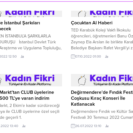
 İstanbul Şarkıları
Çocuktan Al Haberi
necek
TED Karabük Koleji Vakfı İlkokulu
N İSTANBUL’A ŞARKILARLA
öğrencileri, öğretmenleri Banu Ö
DURUŞU İstanbul Devlet Türk
Zeynep Ela Arslan ile birlikte Kar
Araştırma ve Uygulama Topluluğu,
Belediye Başkanı Rafet Vergili’yi z
’a ithafen yazılan ünlü şarkılarla
etti.
.2022 12:50
07.10.2022 01:00
 Kültür Merkezinde dinleyici
na çıkacak.
Markt’tan CLUB üyelerine
Değirmendere’de Fındık Festi
.500 TL’ye varan indirim
Coşkusu Kıraç Konseri İle
Katlanacak
rkt, 2 Ekim’e kadar sürdüreceği
a ile CLUB üyelerine özel seçili
Değirmendere Fındık ve Kültür Sa
de geçerli 1.
Festivali 30 Temmuz 2022 Cumart
günü yapılacak konser ile
.2022 13:40
26.07.2022 13:10
gerçekleştirilecek.