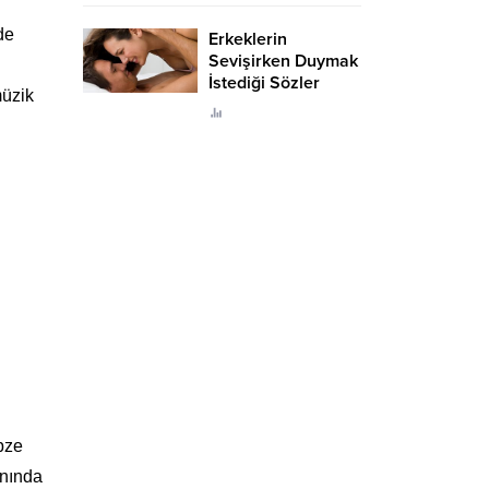
de
Erkeklerin
Sevişirken Duymak
İstediği Sözler
müzik
Neler?
bze
anında