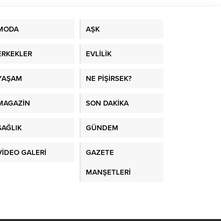
MODA
AŞK
ERKEKLER
EVLİLİK
YAŞAM
NE PİŞİRSEK?
MAGAZİN
SON DAKİKA
SAĞLIK
GÜNDEM
VİDEO GALERİ
GAZETE
MANŞETLERİ