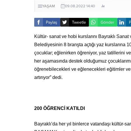
YAŞAM
09.08.2022 14:40
Paylaş
Tweetle
Gönder
P
Kültür- sanat ve hobi kurslarını Bayraklı Sana
Belediyesinin 8 branşta açtığı yaz kurslarına 1
çocuklar; eğlenirken öğreniyor, yaz tatillerini 
her aşamasında destek olduğumuz çocuklarımızı
öğrenebilecekleri ve eğlenecekleri eğitimler 
artırıyor” dedi.
200 ÖĞRENCİ KATILDI
Bayraklı’da her yıl binlerce vatandaşı kültür-sa