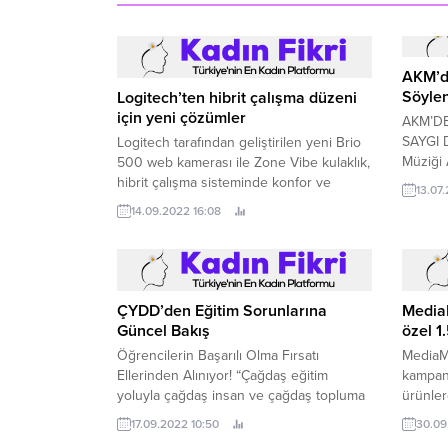
AKM’de
Söyle
Logitech’ten hibrit çalışma düzeni
için yeni çözümler
AKM’DE
SAYGI 
Logitech tarafından geliştirilen yeni Brio
Müziği 
500 web kamerası ile Zone Vibe kulaklık,
İstanbul
hibrit çalışma sisteminde konfor ve
13.07
Atatürk
verimliliğe yeni bir boyut katıyor.
14.09.2022 16:08
karşısı
ÇYDD’den Eğitim Sorunlarına
Media
Güncel Bakış
özel 1
Öğrencilerin Başarılı Olma Fırsatı
MediaMa
Ellerinden Alınıyor! “Çağdaş eğitim
kampany
yoluyla çağdaş insan ve çağdaş topluma
ürünler
ulaşma” hedefiyle 1989’dan bu yana
17.09.2022 10:50
30.09
çalışmalarını gerçekleştiren Çağdaş