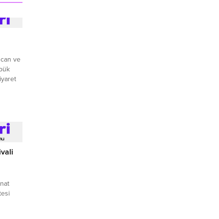
zcan ve
abük
iyaret
vali
nat
esi