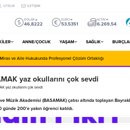
ÜYELİK
İLETİŞİM
DOLAR
EURO
ALTIN
46,8222
53,5351
6.269,54
ŞKİLER
ANNE/ÇOCUK
YAŞAM
SAĞLIK
BURÇLA
 Miras ve Aile Hukukunda Profesyonel Çözüm Ortaklığı
MAK yaz okullarını çok sevdi
K yaz okullarını çok sevdi
t ve Müzik Akademisi (BASAMAK) çatısı altında toplayan Bayrakl
0 günde 200’e yakın öğrenci katıldı.