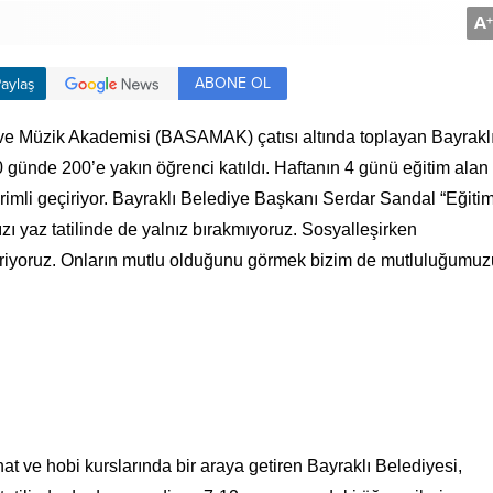
A
+
ABONE OL
aylaş
t ve Müzik Akademisi (BASAMAK) çatısı altında toplayan Bayrakl
0 günde 200’e yakın öğrenci katıldı. Haftanın 4 günü eğitim alan
verimli geçiriyor. Bayraklı Belediye Başkanı Serdar Sandal “Eğitim
 yaz tatilinde de yalnız bırakmıyoruz. Sosyalleşirken
veriyoruz. Onların mutlu olduğunu görmek bizim de mutluluğumuz
nat ve hobi kurslarında bir araya getiren Bayraklı Belediyesi,