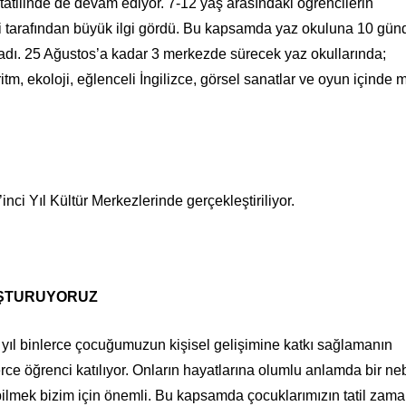
tatilinde de devam ediyor. 7-12 yaş arasındaki öğrencilerin
eleri tarafından büyük ilgi gördü. Bu kapsamda yaz okuluna 10 gün
ladı. 25 Ağustos’a kadar 3 merkezde sürecek yaz okullarında;
itm, ekoloji, eğlenceli İngilizce, görsel sanatlar ve oyun içinde 
nci Yıl Kültür Merkezlerinde gerçekleştiriliyor.
UŞTURUYORUZ
yıl binlerce çocuğumuzun kişisel gelişimine katkı sağlamanın
rce öğrenci katılıyor. Onların hayatlarına olumlu anlamda bir ne
bilmek bizim için önemli. Bu kapsamda çocuklarımızın tatil zam