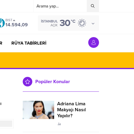
30
BIST
°C
İSTANBUL
14.594,09
AÇIK
R
RÜYA TABİRLERİ
Popüler Konular
ı
Adriana Lima
Makyajı Nasıl
Yapılır?