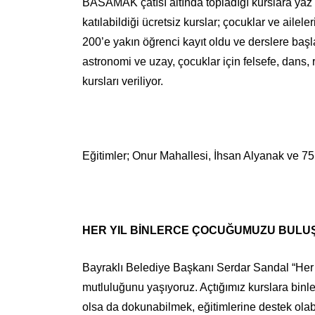
BASAMAK çatısı altında topladığı kurslara yaz 
katılabildiği ücretsiz kurslar; çocuklar ve ail
200’e yakın öğrenci kayıt oldu ve derslere baş
astronomi ve uzay, çocuklar için felsefe, dans, r
kursları veriliyor.
Eğitimler; Onur Mahallesi, İhsan Alyanak ve 75’i
HER YIL BİNLERCE ÇOCUĞUMUZU BUL
Bayraklı Belediye Başkanı Serdar Sandal “Her 
mutluluğunu yaşıyoruz. Açtığımız kurslara binle
olsa da dokunabilmek, eğitimlerine destek ola