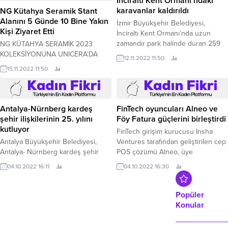
İnciraltı Kent Ormanı’ndaki
Otokoç Otomotiv, 2022 yılı
karavanlar kaldırıldı
NG Kütahya Seramik Stant
içerisinde toplam bono / tahvil
Alanını 5 Günde 10 Bine Yakın
İzmir Büyükşehir Belediyesi,
satışı tutarının 1.
Kişi Ziyaret Etti
İnciraltı Kent Ormanı’nda uzun
zamandır park halinde duran 259
NG KÜTAHYA SERAMİK 2023
karavanı belirlenen park alanlarına
KOLEKSİYONUNA UNICERA’DA
12.11.2022 11:50
taşıdı.
BÜYÜK İLGİ NG Kütahya Seramik,
15.11.2022 11:50
Unicera Uluslararası Seramik
Banyo Mutfak Fuarı’na 2023
koleksiyonu ile damga vurdu.
FinTech oyuncuları Alneo ve
Antalya-Nürnberg kardeş
Föy Fatura güçlerini birleştirdi
şehir ilişkilerinin 25. yılını
kutluyor
FinTech girişim kurucusu Insha
Ventures tarafından geliştirilen cep
Antalya Büyükşehir Belediyesi,
POS çözümü Alneo, üye
Antalya- Nürnberg kardeş şehir
işyerlerinin hayatını kolaylaştıracak
ilişkilerinin 25.
04.10.2022 16:30
04.10.2022 16:11
ve avantajlar sağlayacak yeni bir iş
ortaklığına imza attı.
Popüler
Konular