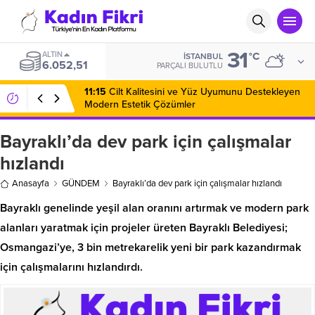
31
ALTIN
°C
İSTANBUL
6.052,51
PARÇALI BULUTLU
11:15
Cilt Kalitesini ve Yüz Uyumunu Destekleyen
Modern Estetik Çözümler
Bayraklı’da dev park için çalışmalar
hızlandı
Anasayfa
GÜNDEM
Bayraklı’da dev park için çalışmalar hızlandı
Bayraklı genelinde yeşil alan oranını artırmak ve modern park
alanları yaratmak için projeler üreten Bayraklı Belediyesi;
Osmangazi’ye, 3 bin metrekarelik yeni bir park kazandırmak
için çalışmalarını hızlandırdı.