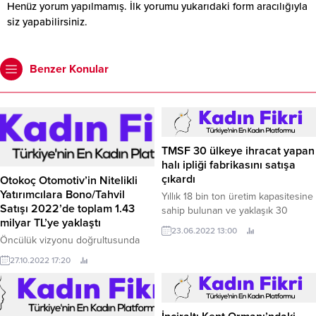
Henüz yorum yapılmamış. İlk yorumu yukarıdaki form aracılığıyla
siz yapabilirsiniz.
Benzer Konular
TMSF 30 ülkeye ihracat yapan
halı ipliği fabrikasını satışa
çıkardı
Otokoç Otomotiv’in Nitelikli
Yatırımcılara Bono/Tahvil
Yıllık 18 bin ton üretim kapasitesine
Satışı 2022’de toplam 1.43
sahip bulunan ve yaklaşık 30
milyar TL’ye yaklaştı
ülkeye ihracat yapan “BCF1”
23.06.2022 13:00
adlı fabrikanın, yıl sonunda toplam
Öncülük vizyonu doğrultusunda
cirosunun yüzde 45’inin ihracat
attığı adımlarla tam 94 yıldır
27.10.2022 17:20
gelirlerinden elde edilmesi
sektörde standartları tanımlayan;
bekleniyor.
otomotiv perakendeciliği, araç
kiralama ve araç paylaşımı
alanlarında faaliyet gösteren