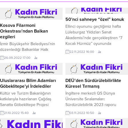
50’nci sahneye “özel” konuk
Kosova Filarmoni
Ellinci oyununu geçtiğimiz hafta
Orkestrası’ndan Balkan
Lüleburgaz Yıldızları Sanat
ezgileri
Akademisi’nde gerçekleştiren “7
Kocalı Hürmüz” oyununda
İzmir Büyükşehir Belediyesi’nin
delesyon sendromlu özel çocuk
düzenlediği Balkanlılar Halk
22.11.2022 16:00
Sümeyye Yavuz da yer aldı.
Dansları ve Kültür Festivali
26.09.2022 17:00
kapsamında Kosova Filarmoni
Orkestrası Ahmed Adnan Saygun
Sanat Merkezi’nde sanatseverlerle
buluştu.
Uluslararası Bilim Adamları
DEÜ’den Sürdürülebilirlikte
Göbeklitepe’yi İrdelediler
Küresel Tırmanış
Kültür ve Turizm Bakanlığının
İngiltere merkezli QS Dünya
katkılarıyla hazırlanan Çağdaş
Üniversite Sıralamaları:
Sanatta Göbeklitepe Projesi
Sürdürülebilirlik 2023 raporu
kapsamında bir dizi etkinlikler
sonuçları yayınlandı.
21.10.2022 15:40
03.11.2022 10:50
düzenlendi.