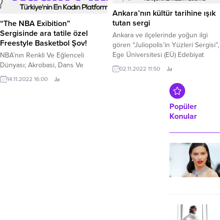
Ankara’nın kültür tarihine ışık
tutan sergi
“The NBA Exibition”
Sergisinde ara tatile özel
Ankara ve ilçelerinde yoğun ilgi
Freestyle Basketbol Şov!
gören “Juliopolis’in Yüzleri Sergisi”,
Ege Üniversitesi (EÜ) Edebiyat
NBA’nın Renkli Ve Eğlenceli
Fakültesi Arkeoloji Bölümü
Dünyası; Akrobasi, Dans Ve
02.11.2022 11:50
desteğiyle İzmir halkı ile buluştu.
Basketbol Temelli Gösteri İle
14.11.2022 16:00
Ziyaretçilerine Unutulmaz Bir Şov
Sunacak! #NBAExhibitionIstanbul
Ataşehir, Hupalupa’da
Popüler
ziyaretçilerine eşsiz deneyimler
Konular
sunmaya devam ediyor.