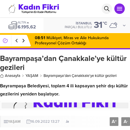
31
ALTIN
°C
İSTANBUL
6.195,62
PARÇALI BULUTLU
08:51
Mülkiyet, Miras ve Aile Hukukunda
Profesyonel Çözüm Ortaklığı
Bayrampaşa’dan Çanakkale’ye kültür
gezileri
Anasayfa
YAŞAM
Bayrampaşa’dan Çanakkale’ye kültür gezileri
Bayrampaşa Belediyesi, toplam 4 ili kapsayan şehir dışı kültür
gezilerini yeniden başlatıyor.
A
A
+
-
YAŞAM
16.09.2022 13:27