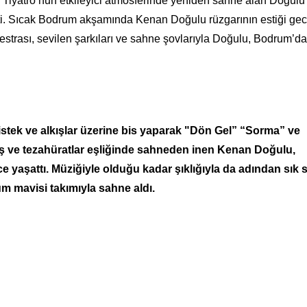
k Tiyatro’nun etkileyici atmosferinde yeniden sahne alan Doğulu
k etti. Sıcak Bodrum akşamında Kenan Doğulu rüzgarının estiği ge
kestrası, sevilen şarkıları ve sahne şovlarıyla Doğulu, Bodrum’da
tek ve alkışlar üzerine bis yaparak "Dön Gel” “Sorma” ve
ış ve tezahüratlar eşliğinde sahneden inen Kenan Doğulu,
 yaşattı. Müziğiyle olduğu kadar şıklığıyla da adından sık s
m mavisi takımıyla sahne aldı.