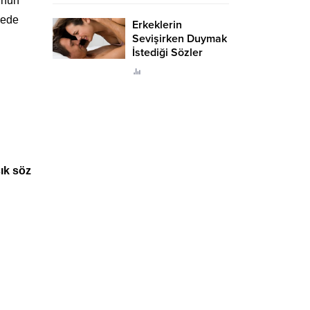
’nun
cede
Erkeklerin
Sevişirken Duymak
İstediği Sözler
Neler?
ık söz