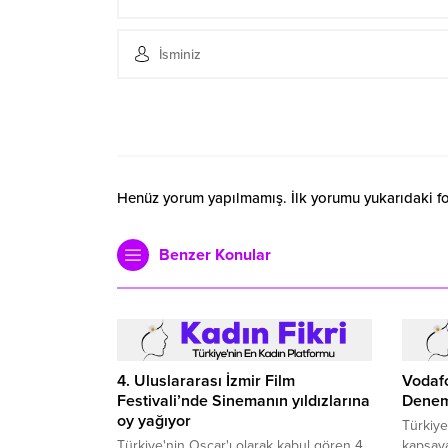
Henüz yorum yapılmamış. İlk yorumu yukarıdaki form
Benzer Konular
4. Uluslararası İzmir Film
Vodafo
Festivali’nde Sinemanın yıldızlarına
Denem
oy yağıyor
Türkiye
Türkiye'nin Oscar'ı olarak kabul gören 4.
kapsay