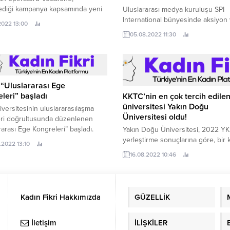
ediği kampanya kapsamında yeni
Uluslararası medya kuruluşu SPI
üm bireysel faturalı müşteriler için
International bünyesinde aksiyon
.2022 13:00
taahhütsüz çıkış” hakkını kalıcı
gerilim ağırlıklı filmlere ağırlık ver
05.08.2022 11:30
devreye alıyor.
FilmBox Extra, en parlak yıldızları,
aksiyon, gerilim, heyecan dolu
sürükleyici öykülerle birleştiren fi
serüvenin temposunu ekranlara ta
“Uluslararası Ege
leri” başladı
KKTC’nin en çok tercih edile
üniversitesi Yakın Doğu
versitesinin uluslararasılaşma
Üniversitesi oldu!
eri doğrultusunda düzenlenen
rarası Ege Kongreleri” başladı.
Yakın Doğu Üniversitesi, 2022 Y
yerleştirme sonuçlarına göre, bir 
.2022 13:10
daha KKTC’nin en çok tercih edil
16.08.2022 10:46
üniversitesi oldu.
Kadın Fikri Hakkımızda
GÜZELLİK
İletişim
İLİŞKİLER