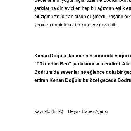
Sevenlerinin yoğun ilgisi üzerine Bodrum Anti
şarkılarına dinleyicileri hep bir ağızdan eşli
müziğin ritmi bir an olsun düşmedi. Başarılı or
yeniden unutulmaz bir konsere imza attı.
Kenan Doğulu, konserinin sonunda yoğun is
“Tükendim Ben” şarkılarını seslendirdi. Alk
Bodrum’da sevenlerine eğlence dolu bir gece
ettiren Kenan Doğulu bu özel gecede Bodru
Kaynak: (BHA) – Beyaz Haber Ajansı