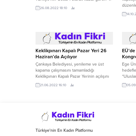
düzenl
26.08.2022 18:10
gelen t
14.10
“ilk ay 
olarak 
Keklikpınarı Kapalı Pazar Yeri 26
EÜ’de 
Haziran’da Açılıyor
Kongre
Çankaya Belediyesi, yenileme ve üst
Ege Üni
kapama çalışmasını tamamladığı
hedefl
Keklikpınarı Kapalı Pazar Yerinin açılışını
“Ulusla
26 Haziran Pazar günü yapacak.
21.06.2022 16:10
05.09
Türkiye'nin En Kadın Platformu