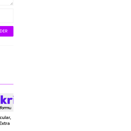
ular,
Extra