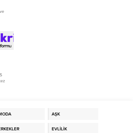
 ve
en
lmlerle
şıyor.
n
KS
kez
en
MODA
AŞK
ERKEKLER
EVLİLİK