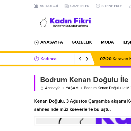
ASTROLOJİ
GAZETELER
SİTENE EKLE
ANASAYFA
GÜZELLİK
MODA
İLİ
Kadınca
08:51
Mülkiyet,
Haberler/Bilgiler
Bodrum Kenan Doğulu İle
Anasayfa
YAŞAM
Bodrum Kenan Doğulu İle M
Kenan Doğulu, 3 Ağustos Çarşamba akşamı Ker
sahnesinde müzikseverlerle buluştu.