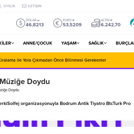
ÜYELİK
İLETİŞİM
DOLAR
EURO
ALTIN
46,8213
53,5209
6.242,70
ŞKİLER
ANNE/ÇOCUK
YAŞAM
SAĞLIK
BURÇLA
 Miras ve Aile Hukukunda Profesyonel Çözüm Ortaklığı
 Müziğe Doydu
üziğe Doydu
kiSolfej organizasyonuyla Bodrum Antik Tiyatro BtcTurk Pro