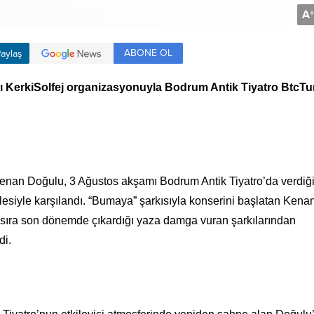
A
+
ABONE OL
aylaş
KerkiSolfej organizasyonuyla Bodrum Antik Tiyatro BtcTu
nan Doğulu, 3 Ağustos akşamı Bodrum Antik Tiyatro’da verdiğ
itlesiyle karşılandı. “Bumaya” şarkısıyla konserini başlatan Kena
ı sıra son dönemde çıkardığı yaza damga vuran şarkılarından
di.