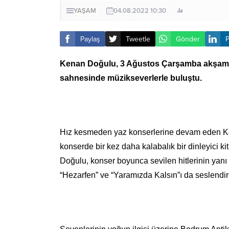
YAŞAM
04.08.2022 10:30
Paylaş
Tweetle
Gönder
P
Kenan Doğulu, 3 Ağustos Çarşamba akşamı 
sahnesinde müzikseverlerle buluştu.
Hız kesmeden yaz konserlerine devam eden Ke
konserde bir kez daha kalabalık bir dinleyici k
Doğulu, konser boyunca sevilen hitlerinin yan
“Hezarfen” ve “Yaramızda Kalsın”ı da seslendir