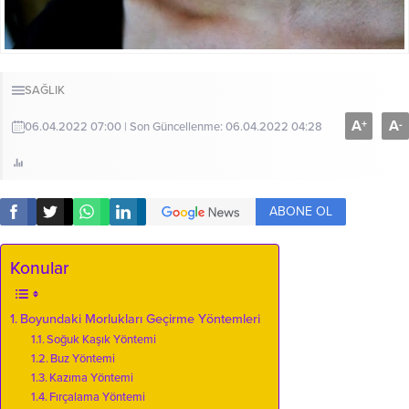
SAĞLIK
A
A
+
-
06.04.2022 07:00 | Son Güncellenme: 06.04.2022 04:28
ABONE OL
Konular
Boyundaki Morlukları Geçirme Yöntemleri
Soğuk Kaşık Yöntemi
Buz Yöntemi
Kazıma Yöntemi
Fırçalama Yöntemi