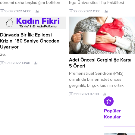
dönemi daha başladığını belirten
Ege Üniversitesi Tıp Fakültesi
VM Medical Park Kocaeli Hastanesi
(EÜTF) Genel Cerrahi Anabilim Dalı
16.09.2022 14:00
22.06.2022 11:00
Çocuk Nefroloji Kliniği’nden Uzm.
Öğretim Üyesi Prof.
Dünyada Bir İlk: Epilepsi
Krizini 180 Saniye Önceden
Uyarıyor
26.
Adet Öncesi Gerginliğe Karşı
15.10.2022 13:40
5 Öneri
Premenstrüel Sendrom (PMS)
olarak da bilinen adet öncesi
gerginlik, birçok kadının ortak
sorunudur. Premenstrüel sendrom,
31.10.2021 07:00
depresyon, halsizlik, uyuşukluk,
duygu durum dalgalanmaları,
sinirlilik gibi iş ve sosyal yaşamı
Popüler
olumsuz etkileyebilecek belirtilere
Konular
neden olabilir. Kadınlar için can
sıkıcı olan durumun önüne geçmek
mümkün müdür? Yazımız da bu