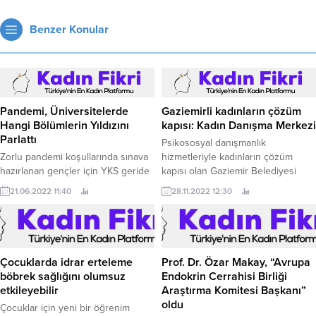
Benzer Konular
Pandemi, Üniversitelerde
Gaziemirli kadınların çözüm
Hangi Bölümlerin Yıldızını
kapısı: Kadın Danışma Merkezi
Parlattı
Psikososyal danışmanlık
Zorlu pandemi koşullarında sınava
hizmetleriyle kadınların çözüm
hazırlanan gençler için YKS geride
kapısı olan Gaziemir Belediyesi
kaldı.
Kadın Danışma Merkezi’nde, 2019
21.06.2022 11:40
28.11.2022 12:30
yılının nisan ayından bugüne kadar
2 bin 574 görüşme gerçekleştirildi.
Çocuklarda idrar erteleme
Prof. Dr. Özar Makay, “Avrupa
böbrek sağlığını olumsuz
Endokrin Cerrahisi Birliği
etkileyebilir
Araştırma Komitesi Başkanı”
oldu
Çocuklar için yeni bir öğrenim