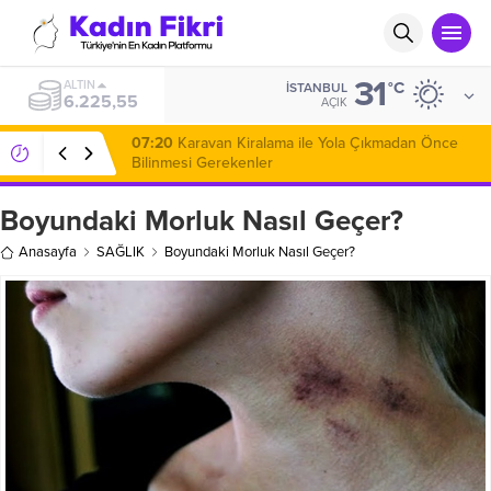
31
ALTIN
°C
İSTANBUL
6.225,55
AÇIK
07:20
Karavan Kiralama ile Yola Çıkmadan Önce
Bilinmesi Gerekenler
Boyundaki Morluk Nasıl Geçer?
Anasayfa
SAĞLIK
Boyundaki Morluk Nasıl Geçer?