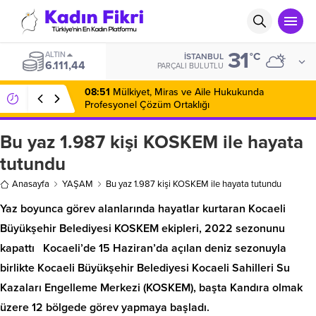
31
ALTIN
°C
İSTANBUL
6.111,44
PARÇALI BULUTLU
08:51
Mülkiyet, Miras ve Aile Hukukunda
Profesyonel Çözüm Ortaklığı
Bu yaz 1.987 kişi KOSKEM ile hayata
tutundu
Anasayfa
YAŞAM
Bu yaz 1.987 kişi KOSKEM ile hayata tutundu
Yaz boyunca görev alanlarında hayatlar kurtaran Kocaeli
Büyükşehir Belediyesi KOSKEM ekipleri, 2022 sezonunu
kapattı Kocaeli’de 15 Haziran’da açılan deniz sezonuyla
birlikte Kocaeli Büyükşehir Belediyesi Kocaeli Sahilleri Su
Kazaları Engelleme Merkezi (KOSKEM), başta Kandıra olmak
üzere 12 bölgede görev yapmaya başladı.