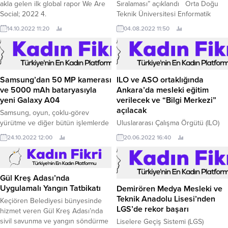
akla gelen ilk global rapor We Are
Sıralaması” açıklandı Orta Doğu
Social; 2022 4.
Teknik Üniversitesi Enformatik
Enstitüsü bünyesinde faaliyet
14.10.2022 11:20
04.08.2022 11:50
gösteren URAP Araştırma
Laboratuvarı, “2021-2022 Dünya
Alan Sıralaması” raporunu yayınladı.
Samsung’dan 50 MP kamerası
ILO ve ASO ortaklığında
ve 5000 mAh bataryasıyla
Ankara’da mesleki eğitim
yeni Galaxy A04
verilecek ve “Bilgi Merkezi”
açılacak
Samsung, oyun, çoklu-görev
yürütme ve diğer bütün işlemlerde
Uluslararası Çalışma Örgütü (ILO)
daha çok hız ve minimum gecikme
Türkiye Direktörü Numan Özcan,
24.10.2022 12:00
20.06.2022 16:40
sunan 8 çekirdekli güçlü işlemcisi,
bugün Ankara Sanayi Odası (ASO)
50 MP’lik ana kamerası ve 5000
Başkanı Nurettin Özdebir, ASO 1.
mAh’lık bataryası ile beklentileri
karşılayan yeni Galaxy A04'ü tanıttı.
Gül Kreş Adası’nda
Uygulamalı Yangın Tatbikatı
Demirören Medya Mesleki ve
Teknik Anadolu Lisesi’nden
Keçiören Belediyesi bünyesinde
LGS’de rekor başarı
hizmet veren Gül Kreş Adası’nda
sivil savunma ve yangın söndürme
Liselere Geçiş Sistemi (LGS)