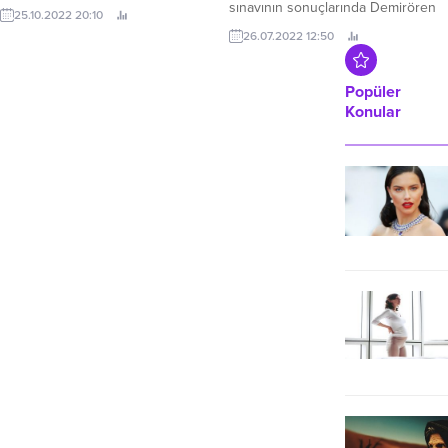
tatbikatı düzenlendi.
sınavının sonuçlarında Demirören
25.10.2022 20:10
Medya Mesleki ve Teknik Anadolu
26.07.2022 12:50
Lisesi rekor kırdı.
Popüler
Konular